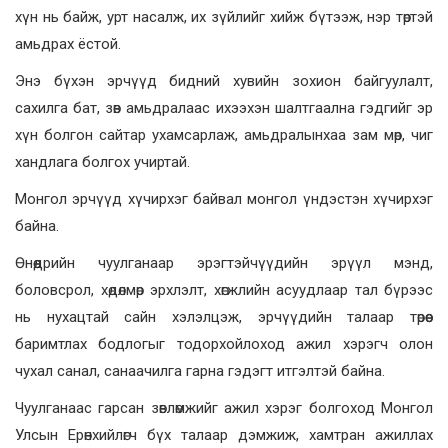
хүн нь байж, урт насалж, их зүйлийг хийж бүтээж, нэр төртэй
амьдрах ёстой.
Энэ бүхэн эрчүүд бидний хувийн зохион байгуулалт,
сахилга бат, зөв амьдралаас ихээхэн шалтгаална гэдгийг эр
хүн болгон сайтар ухамсарлаж, амьдралынхаа зам мөр, чиг
хандлага болгох учиртай.
Монгол эрчүүд хүчирхэг байвал монгол үндэстэн хүчирхэг
байна.
Өнөөдрийн чуулганаар эрэгтэйчүүдийн эрүүл мэнд,
боловсрол, хөдөлмөр эрхлэлт, хөгжлийн асуудлаар тал бүрээс
нь нухацтай сайн хэлэлцэж, эрчүүдийн талаар төрөөс
баримтлах бодлогыг тодорхойлоход ажил хэрэгч олон
чухал санал, санаачилга гарна гэдэгт итгэлтэй байна.
Чуулганаас гарсан зөвлөмжийг ажил хэрэг болгоход Монгол
Улсын Ерөнхийлөгч бүх талаар дэмжиж, хамтран ажиллах