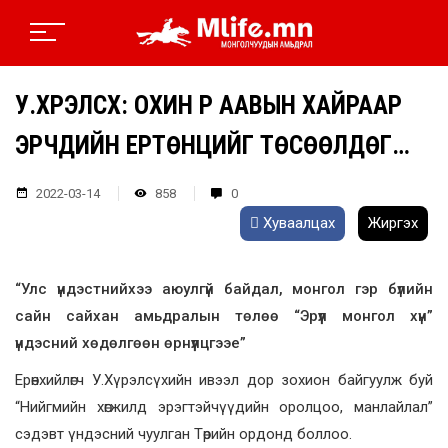
У.ХҮРЭЛСҮХ: ОХИН ҮР ААВЫН ХАЙРААР
ЭРЧҮҮДИЙН ЕРТӨНЦИЙГ ТӨСӨӨЛДӨГ…
2022-03-14
858
0
Хуваалцах
Жиргэх
“Улс үндэстнийхээ аюулгүй байдал, монгол гэр бүлийн
сайн сайхан амьдралын төлөө “Эрүүл монгол хүн”
үндэсний хөдөлгөөн өрнүүлцгээе”
Ерөнхийлөгч У.Хүрэлсүхийн ивээл дор зохион байгуулж буй
“Нийгмийн хөгжилд эрэгтэйчүүдийн оролцоо, манлайлал”
сэдэвт үндэсний чуулган Төрийн ордонд боллоо.