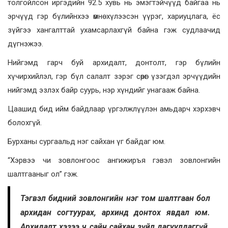
толгойлсон иргэдийн 92.5 хувь нь эмэгтэйчүүд байгаа нь
эрчүүд гэр бүлийнхээ өмнө хүлээсэн үүрэг, хариуцлага, ёс
зүйгээ хангалттай ухамсарлахгүй байна гэж судлаачид
дүгнэжээ.
Нийгэмд гарч буй архидалт, донтолт, гэр бүлийн
хүчирхийлэл, гэр бүл салалт зэрэг сөрөг үзэгдэл эрчүүдийн
нийгэмд эзлэх байр суурь, нэр хүндийг унагааж байна.
Цаашид бид ийм байдлаар үргэлжлүүлэн амьдарч хэрхэвч
болохгүй.
Бурханы сургаальд нэг сайхан үг байдаг юм.
“Хэрвээ чи зовлонгоос ангижиръя гэвэл зовлонгийн
шалтгааныг ол” гэж.
Тэгвэл бидний зовлонгийн нэг том шалтгаан бол
архидан согтуурах, архинд донтох явдал юм.
Архидалт хэзээ ч сайн сайхан зүйл дагуулдаггүй.