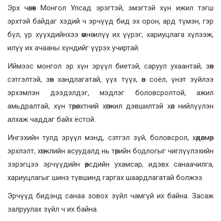
Эрх чөлөөт Монгол Улсад эрэгтэй, эмэгтэй хүн ижил тэгш
эрхтэй байдаг хэдий ч эрчүүд бид эх орон, ард түмэн, гэр
бүл, үр хүүхдийнхээ өмнө илүү их үүрэг, хариуцлага хүлээж,
илүү их ачааны хүндийг үүрэх учиртай.
Иймээс монгол эр хүн эрүүл биетэй, саруул ухаантай, зөв
сэтгэлтэй, зөв хандлагатай, үүх түүх, өв соёл, үнэт зүйлээ
эрхэмлэн дээдэлдэг, мэдлэг боловсролтой, ажил
амьдралтай, хүн төрөлхтний хөгжил дэвшилтэй хөл нийлүүлэн
алхаж чаддаг байх ёстой.
Ингэхийн тулд эрүүл мэнд, сэтгэл зүй, боловсрол, хөдөлмөр
эрхлэлт, хөгжлийн асуудалд нь төрийн бодлогыг чиглүүлэхийн
зэрэгцээ эрчүүдийн өөрсдийн ухамсар, идэвх санаачилга,
хариуцлагыг шинэ түвшинд гаргах шаардлагатай болжээ.
Эрчүүд бидэнд санаа зовох зүйл чамгүй их байна. Засаж
залруулах зүйл ч их байна.