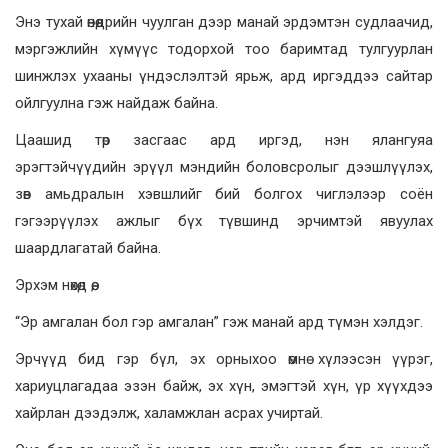
Энэ тухай өнөөдрийн чуулган дээр манай эрдэмтэн судлаачид,
мэргэжлийн хүмүүс тодорхой тоо баримтад тулгуурлан
шинжлэх ухааны үндэслэлтэй ярьж, ард иргэддээ сайтар
ойлгуулна гэж найдаж байна.
Цаашид төр засгаас ард иргэд, нэн ялангуяа
эрэгтэйчүүдийн эрүүл мэндийн боловсролыг дээшлүүлэх,
зөв амьдралын хэвшлийг бий болгох чиглэлээр соён
гэгээрүүлэх ажлыг бүх түвшинд эрчимтэй явуулах
шаардлагатай байна.
Эрхэм нөхөд өө,
“Эр амгалан бол гэр амгалан” гэж манай ард түмэн хэлдэг.
Эрчүүд бид гэр бүл, эх орныхоо өмнө хүлээсэн үүрэг,
хариуцлагадаа эзэн байж, эх хүн, эмэгтэй хүн, үр хүүхдээ
хайрлан дээдэлж, халамжлан асрах учиртай.