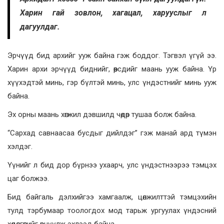
Харин гай зовлон, хагацал, харууслыг л
дагуулдаг.
Эрчүүд бид архийг ууж байна гэж боддог. Тэгвэл үгүй ээ.
Харин архи эрчүүд биднийг, өөрсдийг маань ууж байна. Үр
хүүхэдтэй минь, гэр бүлтэй минь, улс үндэстнийг минь ууж
байна.
Эх орны маань хөгжил дэвшилд чөдөр тушаа болж байна.
“Сархад савнаасаа бусдыг дийлдэг” гэж манай ард түмэн
хэлдэг.
Үүнийг л бид дор бүрнээ ухаарч, улс үндэстнээрээ тэмцэх
цаг болжээ.
Бид байгаль дэлхийгээ хамгаалж, цөлжилттэй тэмцэхийн
тулд тэрбумаар тоологдох мод тарьж ургуулах үндэсний