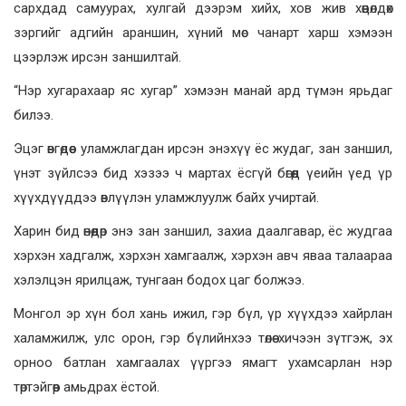
сархдад самуурах, хулгай дээрэм хийх, хов жив хөөцөлдөх
зэргийг адгийн араншин, хүний мөс чанарт харш хэмээн
цээрлэж ирсэн заншилтай.
“Нэр хугарахаар яс хугар” хэмээн манай ард түмэн ярьдаг
билээ.
Эцэг өвгөдөөс уламжлагдан ирсэн энэхүү ёс жудаг, зан заншил,
үнэт зүйлсээ бид хэзээ ч мартах ёсгүй бөгөөд үеийн үед үр
хүүхдүүддээ өвлүүлэн уламжлуулж байх учиртай.
Харин бид өнөөдөр энэ зан заншил, захиа даалгавар, ёс жудгаа
хэрхэн хадгалж, хэрхэн хамгаалж, хэрхэн авч яваа талаараа
хэлэлцэн ярилцаж, тунгаан бодох цаг болжээ.
Монгол эр хүн бол хань ижил, гэр бүл, үр хүүхдээ хайрлан
халамжилж, улс орон, гэр бүлийнхээ төлөө хичээн зүтгэж, эх
орноо батлан хамгаалах үүргээ ямагт ухамсарлан нэр
төртэйгөөр амьдрах ёстой.