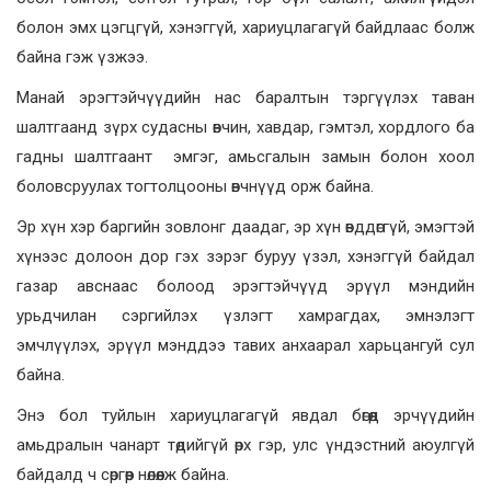
болон эмх цэгцгүй, хэнэггүй, хариуцлагагүй байдлаас болж
байна гэж үзжээ.
Манай эрэгтэйчүүдийн нас баралтын тэргүүлэх таван
шалтгаанд зүрх судасны өвчин, хавдар, гэмтэл, хордлого ба
гадны шалтгаант эмгэг, амьсгалын замын болон хоол
боловсруулах тогтолцооны өвчнүүд орж байна.
Эр хүн хэр баргийн зовлонг даадаг, эр хүн өвддөггүй, эмэгтэй
хүнээс долоон дор гэх зэрэг буруу үзэл, хэнэггүй байдал
газар авснаас болоод эрэгтэйчүүд эрүүл мэндийн
урьдчилан сэргийлэх үзлэгт хамрагдах, эмнэлэгт
эмчлүүлэх, эрүүл мэнддээ тавих анхаарал харьцангуй сул
байна.
Энэ бол туйлын хариуцлагагүй явдал бөгөөд эрчүүдийн
амьдралын чанарт төдийгүй өрх гэр, улс үндэстний аюулгүй
байдалд ч сөргөөр нөлөөлж байна.