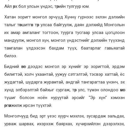
Айл өрх бол улсын үндэс, төрийн тулгуур юм.
Хатан зоригт монгол эрчүүд Хүннү гүрнээс эхлэн дэлхийн
талыг төвшитгөн төр улсаа байгуулж, даян дэлхийд Монголын
их амар амгаланг тогтоон, туурга тусгаар улсаа цогцлоон
мандуулж, монгол хүн, монгол үндэстнийг дэлхийн түүхэнд
тамгалан үлдээсэн бахдам түүх, баатарлаг гавьяатай
билээ.
Бидний өвөг дээдэс монгол эр хүнийг эр зоригтой, эрдэм
билигтэй, холч ухаантай, уужуу сэтгэлтэй, тэсвэр хаттай, ёс
жудагтай, шударга журамтай, андгай тангарагтаа үнэнч, эх
хүнд элбэрэлтэй байхыг сургаж, төр улс, түмэн олондоо өмөг
түшиг болсон ноён нуруутай эрсийг “Эр хүн” хэмээн
өргөмжилж ирсэн түүхтэй.
Монголчууд бид эрт үеэс хуурч мэхлэх, зусардаж зальдах,
урваж шарвах, ихэрхэж баярхах, хүчирхийлэн дээрэлхэх,