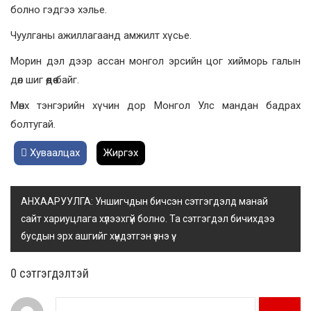
болно гэдгээ хэлье.
Чуулганы ажиллагаанд амжилт хүсье.
Морин дэл дээр ассан монгол эрсийн цог хийморь галын
дөл шиг өөдөө байг.
Мөнх тэнгэрийн хүчин дор Монгол Улс мандан бадрах
болтугай.
Хуваалцах
Жиргэх
АНХААРУУЛГА: Уншигчдын бичсэн сэтгэгдэлд манай
сайт хариуцлага хүлээхгүй болно. Та сэтгэгдэл бичихдээ
бусдын эрх ашгийг хүндэтгэн үзнэ үү.
0 cэтгэгдэлтэй