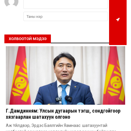
ХОЛБООТОЙ МЭДЭЭ
Г.Дамдинням: Улсын дугаарын тэгш, сондгойгоор
хязгаарлан шатахуун олгоно
Аж Үйлдвэр, Эрдэс Баялгийн Яамнаас шатахуунтай