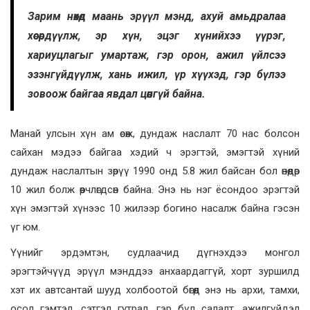
Зарим нөхөд маань эрүүл мэнд, ахуй амьдралаа
хөсөрдүүлж, эр хүн, эцэг хүнийхээ үүрэг,
хариуцлагыг умартаж, гэр орон, ажил үйлсээ
эзэнгүйдүүлж, хань ижил, үр хүүхэд, гэр бүлээ
зовоож байгаа явдал цөөнгүй байна.
Манай улсын хүн ам өсөж, дундаж наслалт 70 нас болсон
сайхан мэдээ байгаа хэдий ч эрэгтэй, эмэгтэй хүний
дундаж наслалтын зөрүү 1990 онд 5.8 жил байсан бол өнөөдөр
10 жил болж өөрчлөгдсөн байна. Энэ нь нэг ёсондоо эрэгтэй
хүн эмэгтэй хүнээс 10 жилээр богино насалж байна гэсэн
үг юм.
Үүнийг эрдэмтэн, судлаачид дүгнэхдээ монгол
эрэгтэйчүүд эрүүл мэнддээ анхаардаггүй, хорт зуршилд
хэт их автсантай шууд холбоотой бөгөөд энэ нь архи, тамхи,
осол гэмтэл, сэтгэл гутрал, гэр бүл салалт, ажилгүйдэл