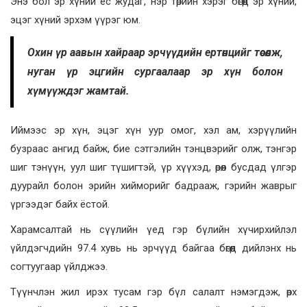
Энэ бол эр хүний ёс жудаг, нэр төрийн хэрэг бөгөөд эр хүний,
эцэг хүний эрхэм үүрэг юм.
Охин үр аавын хайраар эрчүүдийн ертөнцийг төсөөлж,
нуган үр эцгийн сургаалаар эр хүн болон
хүмүүждэг жамтай.
Иймээс эр хүн, эцэг хүн уур омог, хэл ам, хэрүүлийн
бузраас ангид байж, бие сэтгэлийн тэнцвэрийг олж, тэнгэр
шиг тэнүүн, уул шиг түшигтэй, үр хүүхэд, өрөөл бусдад үлгэр
дуурайл болон эрийн хийморийг бадрааж, гэрийн жаврыг
үргээдэг байх ёстой.
Харамсалтай нь сүүлийн үед гэр бүлийн хүчирхийлэл
үйлдэгчдийн 97.4 хувь нь эрчүүд байгаа бөгөөд дийлэнх нь
согтуугаар үйлджээ.
Түүнчлэн жил ирэх тусам гэр бүл салалт нэмэгдэж, өрх