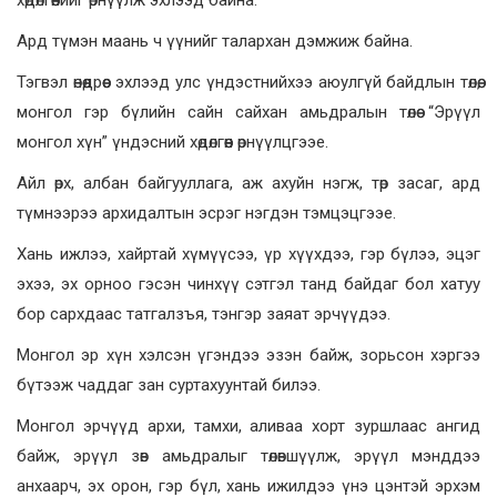
хөдөлгөөнийг өрнүүлж эхлээд байна.
Ард түмэн маань ч үүнийг талархан дэмжиж байна.
Тэгвэл өнөөдрөөс эхлээд улс үндэстнийхээ аюулгүй байдлын төлөө,
монгол гэр бүлийн сайн сайхан амьдралын төлөө “Эрүүл
монгол хүн” үндэсний хөдөлгөөн өрнүүлцгээе.
Айл өрх, албан байгууллага, аж ахуйн нэгж, төр засаг, ард
түмнээрээ архидалтын эсрэг нэгдэн тэмцэцгээе.
Хань ижлээ, хайртай хүмүүсээ, үр хүүхдээ, гэр бүлээ, эцэг
эхээ, эх орноо гэсэн чинхүү сэтгэл танд байдаг бол хатуу
бор сархдаас татгалзъя, тэнгэр заяат эрчүүдээ.
Монгол эр хүн хэлсэн үгэндээ эзэн байж, зорьсон хэргээ
бүтээж чаддаг зан суртахуунтай билээ.
Монгол эрчүүд архи, тамхи, аливаа хорт зуршлаас ангид
байж, эрүүл зөв амьдралыг төлөвшүүлж, эрүүл мэнддээ
анхаарч, эх орон, гэр бүл, хань ижилдээ үнэ цэнтэй эрхэм