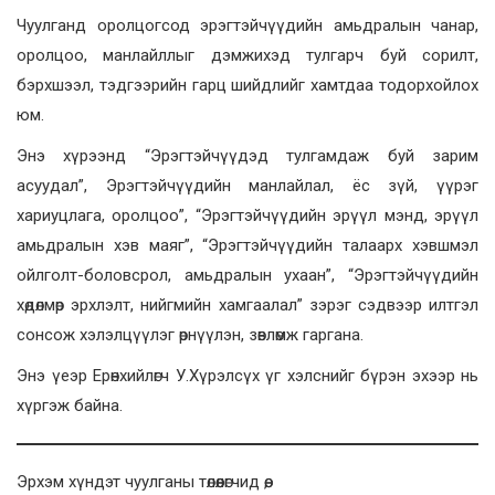
Чуулганд оролцогсод эрэгтэйчүүдийн амьдралын чанар,
оролцоо, манлайллыг дэмжихэд тулгарч буй сорилт,
бэрхшээл, тэдгээрийн гарц шийдлийг хамтдаа тодорхойлох
юм.
Энэ хүрээнд “Эрэгтэйчүүдэд тулгамдаж буй зарим
асуудал”, Эрэгтэйчүүдийн манлайлал, ёс зүй, үүрэг
хариуцлага, оролцоо”, “Эрэгтэйчүүдийн эрүүл мэнд, эрүүл
амьдралын хэв маяг”, “Эрэгтэйчүүдийн талаарх хэвшмэл
ойлголт-боловсрол, амьдралын ухаан”, “Эрэгтэйчүүдийн
хөдөлмөр эрхлэлт, нийгмийн хамгаалал” зэрэг сэдвээр илтгэл
сонсож хэлэлцүүлэг өрнүүлэн, зөвлөмж гаргана.
Энэ үеэр Ерөнхийлөгч У.Хүрэлсүх үг хэлснийг бүрэн эхээр нь
хүргэж байна.
Эрхэм хүндэт чуулганы төлөөлөгчид өө,