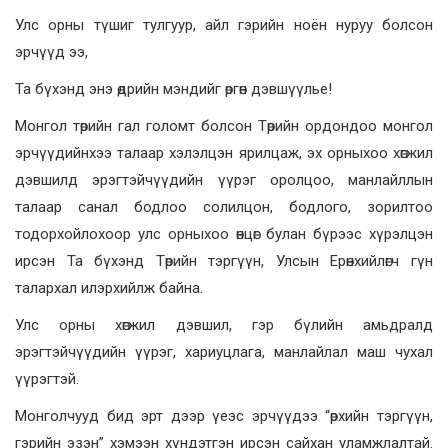
Улс орны түшиг тулгуур, айл гэрийн ноён нуруу болсон
эрчүүд ээ,
Та бүхэнд энэ өдрийн мэндийг өргөн дэвшүүлье!
Монгол төрийн гал голомт болсон Төрийн ордондоо монгол
эрчүүдийнхээ талаар хэлэлцэн ярилцаж, эх орныхоо хөгжил
дэвшилд эрэгтэйчүүдийн үүрэг оролцоо, манлайллын
талаар санал бодлоо солилцон, бодлого, зорилтоо
тодорхойлохоор улс орныхоо өнцөг булан бүрээс хүрэлцэн
ирсэн Та бүхэнд Төрийн тэргүүн, Улсын Ерөнхийлөгч гүн
талархал илэрхийлж байна.
Улс орны хөгжил дэвшил, гэр бүлийн амьдралд
эрэгтэйчүүдийн үүрэг, хариуцлага, манлайлал маш чухал
үүрэгтэй.
Монголчууд бид эрт дээр үеэс эрчүүдээ “өрхийн тэргүүн,
гэрийн эзэн” хэмээн хүндэтгэн ирсэн сайхан уламжлалтай.