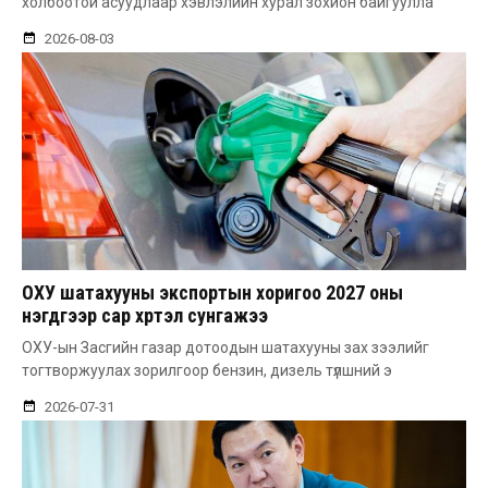
холбоотой асуудлаар хэвлэлийн хурал зохион байгуулла
2026-08-03
ОХУ шатахууны экспортын хоригоо 2027 оны
нэгдүгээр сар хүртэл сунгажээ
ОХУ-ын Засгийн газар дотоодын шатахууны зах зээлийг
тогтворжуулах зорилгоор бензин, дизель түлшний э
2026-07-31