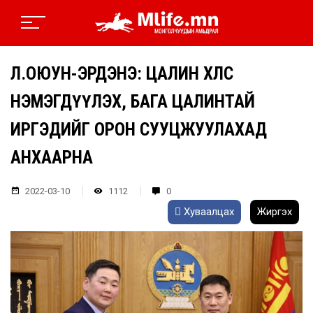
Л.ОЮУН-ЭРДЭНЭ: ЦАЛИН ХӨЛС
НЭМЭГДҮҮЛЭХ, БАГА ЦАЛИНТАЙ
ИРГЭДИЙГ ОРОН СУУЦЖУУЛАХАД
АНХААРНА
2022-03-10
1112
0
Хуваалцах
Жиргэх