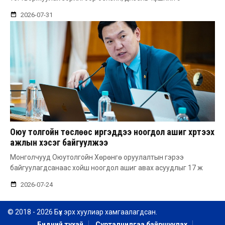
2026-07-31
Оюу толгойн төслөөс иргэддээ ноогдол ашиг хүртээх
ажлын хэсэг байгуулжээ
Монголчууд Оюутолгойн Хөрөнгө оруулалтын гэрээ
байгуулагдсанаас хойш ноогдол ашиг авах асуудлыг 17 ж
2026-07-24
© 2018 - 2026 Бүх эрх хуулиар хамгаалагдсан.
Бидний тухай
Сурталчилгаа байршуулах