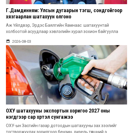
Г.Дамдинням: Улсын дугаарын тэгш, сондгойгоор
хязгаарлан шатахуун олгоно
Аж Үйлдвэр, Эрдэс Баялгийн Яамнаас шатахуунтай
холбоотой асуудлаар хэвлэлийн хурал зохион байгуулла
2026-08-03
ОХУ шатахууны экспортын хоригоо 2027 оны
нэгдүгээр сар хүртэл сунгажээ
ОХУ-ын Засгийн газар дотоодын шатахууны зах зээлийг
тогтворжуулах зорилгоор бензин, дизель түлшний э