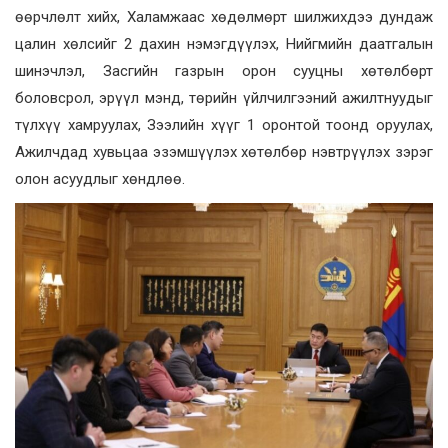
өөрчлөлт хийх, Халамжаас хөдөлмөрт шилжихдээ дундаж
цалин хөлсийг 2 дахин нэмэгдүүлэх, Нийгмийн даатгалын
шинэчлэл, Засгийн газрын орон сууцны хөтөлбөрт
боловсрол, эрүүл мэнд, төрийн үйлчилгээний ажилтнуудыг
түлхүү хамруулах, Зээлийн хүүг 1 оронтой тоонд оруулах,
Ажилчдад хувьцаа эзэмшүүлэх хөтөлбөр нэвтрүүлэх зэрэг
олон асуудлыг хөндлөө.