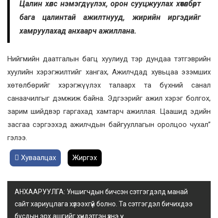
Цалин хөлс нэмэгдүүлэх, орон сууцжуулах хөтөлбөрт
бага цалинтай ажилтнууд, жирийн иргэдийг
хамруулахад анхаарч ажиллана.
Нийгмийн даатгалын багц хуулиуд тэр дундаа тэтгэврийн
хуулийн хэрэгжилтийг хангах, Ажилчдад хувьцаа эзэмших
хөтөлбөрийг хэрэгжүүлэх талаарх та бүхний санал
санаачилгыг дэмжиж байна. Эдгээрийг ажил хэрэг болгох,
зарим шийдвэр гаргахад хамтарч ажиллая. Цаашид эдийн
засгаа сэргээхэд ажилчдын байгууллагын оролцоо чухал”
гэлээ.
Хуваалцах
Жиргэх
АНХААРУУЛГА: Уншигчдын бичсэн сэтгэгдэлд манай
сайт хариуцлага хүлээхгүй болно. Та сэтгэгдэл бичихдээ
бусдын эрх ашгийг хүндэтгэн үзнэ үү.