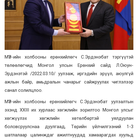
МҮЭ-ийн холбооны ерөнхийлөгч С.Эрдэнэбат тэргүүтэй
төлөөлөгчид Монгол улсын Ерөнхий сайд Л.Оюун-
Эрдэнэтэй /2022.03.10/ уулзаж, иргэдийн эрүүл, аюулгүй
ажлын байр, амьдралын чанарыг сайжруулах чиглэлээр
санал солилцлоо.
МҮЭ-ийн холбооны ерөнхийлөгч С.Эрдэнэбат уулзалтын
эхэнд XXIII их хурлаас хөгжлийн зорилтоо Монгол улсыг
хөгжүүлэх хөгжлийн хөтөлбөртэй уялдуулан
боловсруулснаа дуулгаад, Төрийн үйлчилгээний 1-3
шатлалаар цалинждаг ажилтнуудад хамаарагдах хуульд