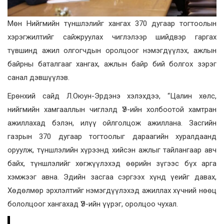
Мөн Нийгмийн түншлэлийг хангах 370 дугаар тогтоолын
хэрэгжилтийг сайжруулах чиглэлээр шийдвэр гаргах
түвшинд ажил олгогчдын оролцоог нэмэгдүүлэх, ажлын
байрны баталгааг хангах, ажлын байр бий болгох зэрэг
санал дэвшүүлэв.
Ерөнхий сайд Л.Оюун-Эрдэнэ хэлэхдээ, “Цалин хөлс,
нийгмийн хамгааллын чиглэлд ҮЭ-ийн холбоотой хамтран
ажиллахад бэлэн, илүү ойлголцож ажиллана. Засгийн
газрын 370 дугаар тогтоолыг дараагийн хуралдаанд
оруулж, түншлэлийн хүрээнд хийсэн ажлыг тайлангаар авч
байх, түншлэлийг хөгжүүлэхэд өөрийн зүгээс бүх арга
хэмжээг авна. Эдийн засгаа сэргээх хүнд үеийг давах,
Хөдөлмөр эрхлэлтийг нэмэгдүүлэхэд ажиллах хүчний нөөц
бололцоог хангахад ҮЭ-ийн үүрэг, оролцоо чухал.