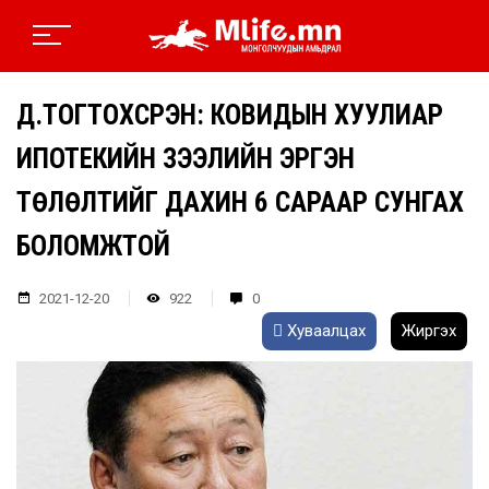
Д.ТОГТОХСҮРЭН: КОВИДЫН ХУУЛИАР
ИПОТЕКИЙН ЗЭЭЛИЙН ЭРГЭН
ТӨЛӨЛТИЙГ ДАХИН 6 САРААР СУНГАХ
БОЛОМЖТОЙ
2021-12-20
922
0
Хуваалцах
Жиргэх