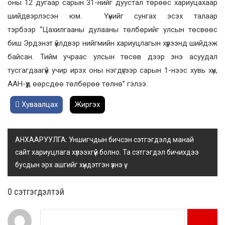
оны 12 дугаар сарын 31-нийг дуустал төрөөс хариуцахаар
шийдвэрлэсэн юм. Үүнийг сунгах эсэх талаар
тэрбээр “Цахилгааны дулааны төлбөрийг улсын төсвөөс
биш Эрдэнэт үйлдвэр нийгмийн хариуцлагын хүрээнд шийдэж
байсан. Тийм учраас улсын төсөв дээр энэ асуудал
тусгагдаагүй учир ирэх оны нэгдүгээр сарын 1-нээс хувь хүн,
ААН-үүд өөрсдөө төлбөрөө төлнө” гэлээ.
Хуваалцах
Жиргэх
АНХААРУУЛГА: Уншигчдын бичсэн сэтгэгдэлд манай
сайт хариуцлага хүлээхгүй болно. Та сэтгэгдэл бичихдээ
бусдын эрх ашгийг хүндэтгэн үзнэ үү.
0 cэтгэгдэлтэй