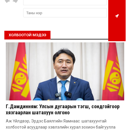
ХОЛБООТОЙ МЭДЭЭ
Г.Дамдинням: Улсын дугаарын тэгш, сондгойгоор
хязгаарлан шатахуун олгоно
Аж Үйлдвэр, Эрдэс Баялгийн Яамнаас шатахуунтай
холбоотой асуудлаар хэвлэлийн хурал зохион байгуулла