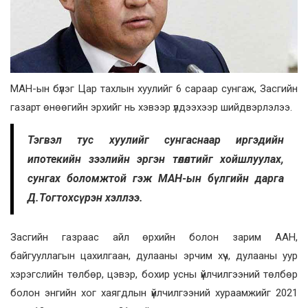
МАН-ын бүлэг Цар тахлын хуулийг 6 сараар сунгаж, Засгийн
газарт өнөөгийн эрхийг нь хэвээр үлдээхээр шийдвэрлэлээ.
Тэгвэл тус хуулийг сунгаснаар иргэдийн
ипотекийн зээлийн эргэн төлөлтийг хойшлуулах,
сунгах боломжтой гэж МАН-ын бүлгийн дарга
Д.Тогтохсүрэн хэллээ.
Засгийн газраас айл өрхийн болон зарим ААН,
байгууллагын цахилгаан, дулааны эрчим хүч, дулааны уур
хэрэгслийн төлбөр, цэвэр, бохир усны үйлчилгээний төлбөр
болон энгийн хог хаягдлын үйлчилгээний хураамжийг 2021