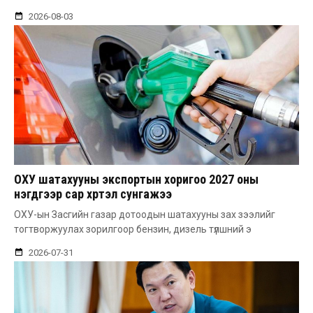
2026-08-03
ОХУ шатахууны экспортын хоригоо 2027 оны
нэгдүгээр сар хүртэл сунгажээ
ОХУ-ын Засгийн газар дотоодын шатахууны зах зээлийг
тогтворжуулах зорилгоор бензин, дизель түлшний э
2026-07-31