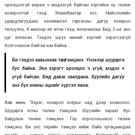
оролцоогүй өөрөө ч мэдээгүй байсан хэргийнх нь төлөө
хохиролтой гээд Улаанбаатар хот, Нийслэлийн
удирдлагуудаас нэхэмжлэл гаргасны дагуу хохирол
төлүүлнэ, 4 жилээр ял өгнө гээд яллачихлаа. Бид 2-ыг анх
цуг ялласан. Гэхдээ шүүх миний хэргийг хэрэгсэхгүй
болгочихож байгаа юм байна.
Би гэхдээ аавынхаа төлөө тэмцэнэ. Үнэхээр шударга
бус байна. Энэ хэрэгт оролцоо ч үгүй, мэдээ ч
үгүй байсан. Бид давж заалдана. Хуулийн дагуу
энэ бүх юмны эцсийг хүртэл явна.
Аав минь “Хэрэг, хохирол хоёрыг над дээр зохиолоо.
Шударга ёсны төлөө тэмцэнэ. Шүүхийн хараат бус
байдлын төлөө тэмцэнэ. Гэр хорооллынхоо төлөө
тэмцэнэ. Би улс төрийн тэмцэл хийж байх хугацаандаа