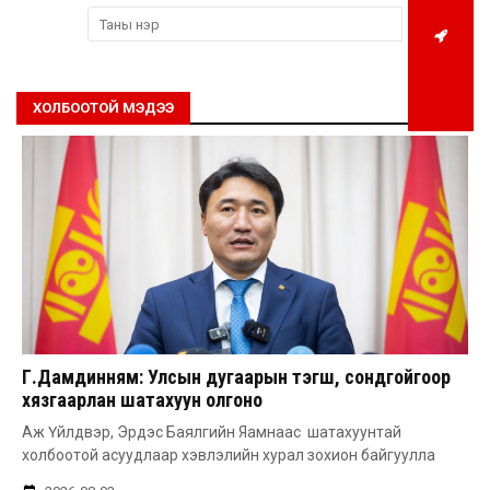
ХОЛБООТОЙ МЭДЭЭ
Г.Дамдинням: Улсын дугаарын тэгш, сондгойгоор
хязгаарлан шатахуун олгоно
Аж Үйлдвэр, Эрдэс Баялгийн Яамнаас шатахуунтай
холбоотой асуудлаар хэвлэлийн хурал зохион байгуулла