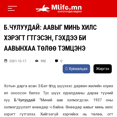
Б.ЧУЛУУДАЙ: ААВЫГ МИНЬ ХИЛС
ХЭРЭГТ ГҮТГЭСЭН, ГЭХДЭЭ БИ
ААВЫНХАА ТӨЛӨӨ ТЭМЦЭНЭ
2021-12-17
992
0
Хуваалцах
Жиргэх
Хотын дарга асан Э.Бат-Үүлд шүүхээс дөрвөн жилийн хорих
ял оноосон билээ. Тус шүүх хуралдааны дараа түүний
хүү
Б.Чулуудай
“Миний аав хэлмэгдсэн. 1937 оны
хэлмэгдүүлэлт өнөөдөр ч байна. Өнөөдөр аавыг минь хилс
хэрэгт гүтгэлээ. Хийгээгүй хэргийнх нь төлөө, огт