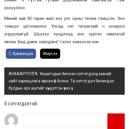
хэнийг ч гүтгэж гутаан доромжилж байгаагүй” гэж
хэлүүллээ.
Миний аав 30 гаран жил энэ улс орны төлөө тэмцсэн. Энэ
тэмцэл үргэлжилнэ. Улсад нэг төгрөгний ч хохирол
учруулаагүй. Шүүхээ хүндлээд энэ хүртэл чимээгүй
явлаа. Бид давж заалдана” гэлээ хэмээсэн юм.
Хуваалцах
Жиргэх
АНХААРУУЛГА: Уншигчдын бичсэн сэтгэгдэлд манай
сайт хариуцлага хүлээхгүй болно. Та сэтгэгдэл бичихдээ
бусдын эрх ашгийг хүндэтгэн үзнэ үү.
0 cэтгэгдэлтэй