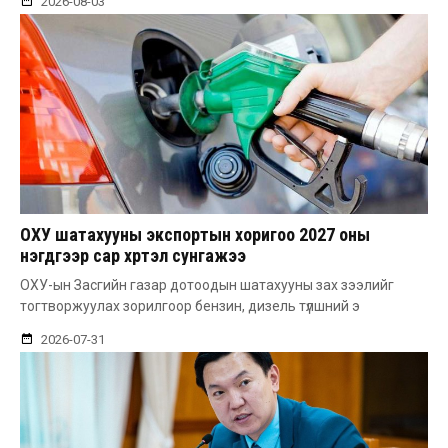
2026-08-03
ОХУ шатахууны экспортын хоригоо 2027 оны
нэгдүгээр сар хүртэл сунгажээ
ОХУ-ын Засгийн газар дотоодын шатахууны зах зээлийг
тогтворжуулах зорилгоор бензин, дизель түлшний э
2026-07-31