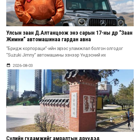
Улсын заан Д.Алтанцоож энэ сарын 17-ны өдөр “Заан
Жимни” автомашинаа гардан авна
“Бридж корпораци”-ийн зүгээс уламжлал болгон олгодог
“Suzuki Jimny” автомашины эзнээр Үндэсний их
2026-08-03
Сөүлийн гудамжийг амралтын өдрүүдэд