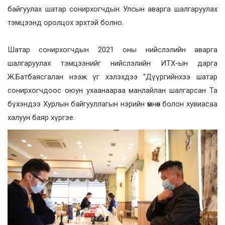
байгуулах шатар сонирхогчдын Улсын аварга шалгаруулах
тэмцээнд оролцох эрхтэй болно.
Шатар сонирхогчдын 2021 оны нийслэлийн аварга
шалгаруулах тэмцээнийг нийслэлийн ИТХ-ын дарга
Ж.Батбаясгалан нээж үг хэлэхдээ “Дүүргийнхээ шатар
сонирхогчдоос оюун ухаанаараа манлайлан шалгарсан Та
бүхэндээ Хурлын байгууллагын нэрийн өмнөөс болон хувиасаа
халуун баяр хүргэе.