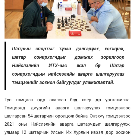
Шатрын спортыг түгээн дэлгэрүүлэх, хөгжүүлэх,
шатар сонирхогчдыг дэмжих зорилгоор
Нийслэлийн ИТХ-аас жил бүр Шатар
сонирхогчдын нийслэлийн аварга шалгаруулах
тэмцээнийг зохион байгуулдаг уламжлалтай.
Тус тэмцээн өнөөдөр эхэлсэн бөгөөд хоёр өдөр үргэлжилнэ.
Тэмцээнд дүүргийн аварга шалгаруулах тэмцээнээс
шалгарсан 54 шатарчин оролцож байна. Энэхүү тэмцээнээс
2021 оны Нийслэлийн аварга шатарчдыг шалгаруулж,
улмаар 12 шатарчин Улсын Их Хурлын ивээл дор зохион