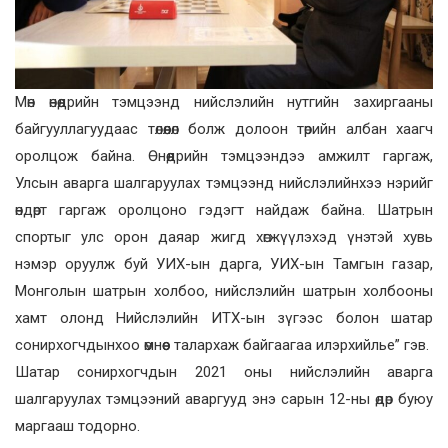
Мөн өнөөдрийн тэмцээнд нийслэлийн нутгийн захиргааны
байгууллагуудаас төлөөлөл болж долоон төрийн албан хаагч
оролцож байна. Өнөөдрийн тэмцээндээ амжилт гаргаж,
Улсын аварга шалгаруулах тэмцээнд нийслэлийнхээ нэрийг
өндөрт гаргаж оролцоно гэдэгт найдаж байна. Шатрын
спортыг улс орон даяар жигд хөгжүүлэхэд үнэтэй хувь
нэмэр оруулж буй УИХ-ын дарга, УИХ-ын Тамгын газар,
Монголын шатрын холбоо, нийслэлийн шатрын холбооны
хамт олонд Нийслэлийн ИТХ-ын зүгээс болон шатар
сонирхогчдынхоо өмнөөс талархаж байгаагаа илэрхийлье” гэв.
Шатар сонирхогчдын 2021 оны нийслэлийн аварга
шалгаруулах тэмцээний аваргууд энэ сарын 12-ны өдөр буюу
маргааш тодорно.