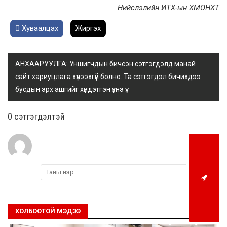
Нийслэлийн ИТХ-ын ХМОНХТ
Хуваалцах
Жиргэх
АНХААРУУЛГА: Уншигчдын бичсэн сэтгэгдэлд манай
сайт хариуцлага хүлээхгүй болно. Та сэтгэгдэл бичихдээ
бусдын эрх ашгийг хүндэтгэн үзнэ үү.
0 cэтгэгдэлтэй
ХОЛБООТОЙ МЭДЭЭ