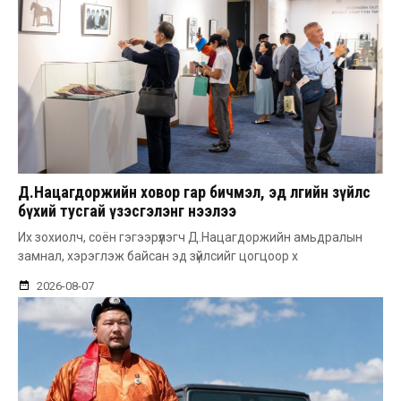
Д.Нацагдоржийн ховор гар бичмэл, эд өлгийн зүйлс
бүхий тусгай үзэсгэлэнг нээлээ
Их зохиолч, соён гэгээрүүлэгч Д.Нацагдоржийн амьдралын
замнал, хэрэглэж байсан эд зүйлсийг цогцоор х
2026-08-07