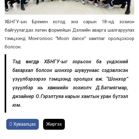
ХБНГУ-ын Бремен хотод энэ сарын 18-нд зохион
байгуулагдах латин формейшн Дэлхийн аварга шалгаруулах
тэмцээнд Монголоос “Moon dance” хамтлаг оролцохоор
болсон.
Тэд өчигдөр ХБНГУ-ыг зорьсон ба үндэсний
бахархал болсон шонхор шувуунаас сэдэвлэсэн
үзүүлбэрээрээ тэмцээнд оролцох аж. “Шонхор”
үзүүлбэр нь хөгжмийн зохиолч Д.Батмягмар,
дизайнер О.Гэрэлтуяа нарын хамтын уран бүтээл
юм.
Хуваалцах
Жиргэх