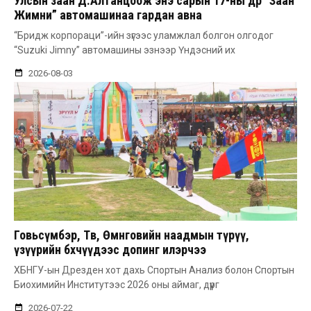
Улсын заан Д.Алтанцоож энэ сарын 17-ны өдөр “Заан
Жимни” автомашинаа гардан авна
“Бридж корпораци”-ийн зүгээс уламжлал болгон олгодог
“Suzuki Jimny” автомашины эзнээр Үндэсний их
2026-08-03
Говьсүмбэр, Төв, Өмнөговийн наадмын түрүү,
үзүүрийн бөхчүүдээс допинг илэрчээ
ХБНГУ-ын Дрезден хот дахь Спортын Анализ болон Спортын
Биохимийн Институтээс 2026 оны аймаг, дүүрг
2026-07-22