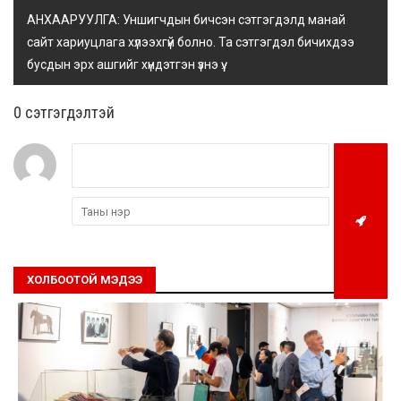
АНХААРУУЛГА: Уншигчдын бичсэн сэтгэгдэлд манай
сайт хариуцлага хүлээхгүй болно. Та сэтгэгдэл бичихдээ
бусдын эрх ашгийг хүндэтгэн үзнэ үү.
0 cэтгэгдэлтэй
ХОЛБООТОЙ МЭДЭЭ