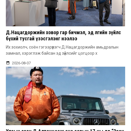
Д.Нацагдоржийн ховор гар бичмэл, эд өлгийн зүйлс
бүхий тусгай үзэсгэлэнг нээлээ
Их зохиолч, соён гэгээрүүлэгч Д.Нацагдоржийн амьдралын
замнал, хэрэглэж байсан эд зүйлсийг цогцоор х
2026-08-07