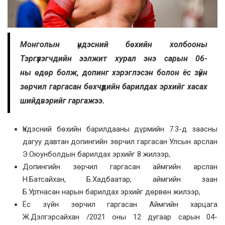
Монголын үндэсний бөхийн холбооны
Тэргүүлэгчдийн ээлжит хурал энэ сарын 06-
ны өдөр болж, допинг хэрэглэсэн болон ёс зүйн
зөрчил гаргасан бөхчүүдийн барилдах эрхийг хасах
шийдвэрийг гаргажээ.
Үндэсний бөхийн барилдааны дүрмийн 7.3-д заасны
дагуу давтан допингийн зөрчил гаргасан Улсын арслан
Э.Оюунболдын барилдах эрхийг 8 жилээр,
Допингийн зөрчил гаргасан аймгийн арслан
Н.Батсайхан, Б.Хадбаатар, аймгийн заан
Б.Уртнасан нарын барилдах эрхийг дөрвөн жилээр,
Ёс зүйн зөрчил гаргасан Аймгийн харцага
Ж.Дэлгэрсайхан /2021 оны 12 дугаар сарын 04-