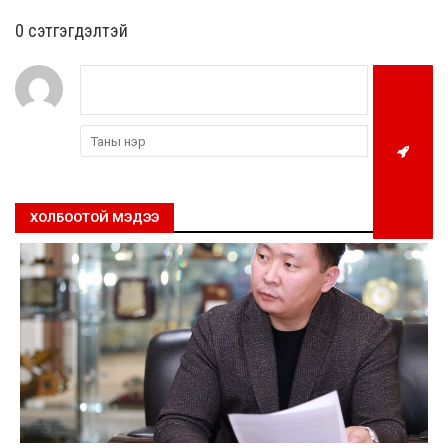
0 cэтгэгдэлтэй
ХОЛБООТОЙ МЭДЭЭ