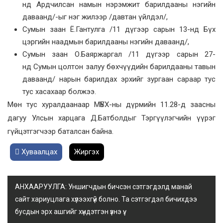
нд Ардчилсан намын нэрэмжит барилдааны нэгийн
даваанд/-ыг нэг жилээр /давтан үйлдэл/,
Сумын заан Ё.Гантулга /11 дүгээр сарын 13-нд Бүх
цэргийн наадмын барилдааны нэгийн даваанд/,
Сумын заан О.Баяржаргал /11 дүгээр сарын 27-
нд Сумын цолтон залуу бөхчүүдийн барилдааны тавын
даваанд/ нарын барилдах эрхийг зургаан сараар тус
тус хасахаар болжээ.
Мөн тус хуралдаанаар МҮБХ-ны дүрмийн 11.28-д заасны
дагуу Улсын харцага Д.Батболдыг Тэргүүлэгчийн үүрэг
гүйцэтгэгчээр баталсан байна.
Хуваалцах
Жиргэх
АНХААРУУЛГА: Уншигчдын бичсэн сэтгэгдэлд манай
сайт хариуцлага хүлээхгүй болно. Та сэтгэгдэл бичихдээ
бусдын эрх ашгийг хүндэтгэн үзнэ үү.