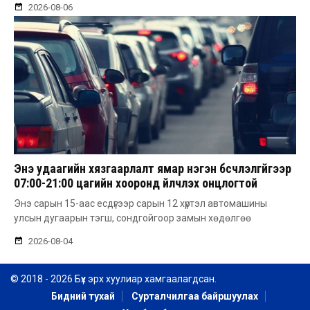
2026-08-06
Энэ удаагийн хязгаарлалт ямар нэгэн бүсчлэлгүйгээр
07:00-21:00 цагийн хооронд үйлчлэх онцлогтой
Энэ сарын 15-аас есдүгээр сарын 12 хүртэл автомашины
улсын дугаарын тэгш, сондгойгоор замын хөдөлгөө
2026-08-04
© 2018 - 2026 Бүх эрх хуулиар хамгаалагдсан.
Бидний тухай
Сурталчилгаа байршуулах