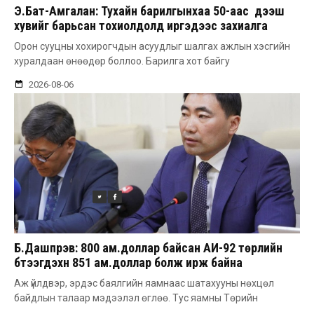
Э.Бат-Амгалан: Тухайн барилгынхаа 50-аас дээш
хувийг барьсан тохиолдолд иргэдээс захиалга
авдаг болгоно
Орон сууцны хохирогчдын асуудлыг шалгах ажлын хэсгийн
хуралдаан өнөөдөр боллоо. Барилга хот байгу
2026-08-06
Б.Дашпүрэв: 800 ам.доллар байсан АИ-92 төрлийн
бүтээгдэхүүн 851 ам.доллар болж ирж байна
Аж үйлдвэр, эрдэс баялгийн яамнаас шатахууны нөхцөл
байдлын талаар мэдээлэл өглөө. Тус яамны Төрийн