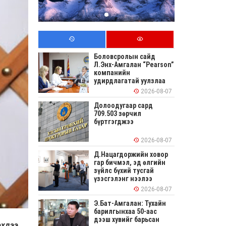
Боловсролын сайд
Л.Энх-Амгалан “Pearson”
компанийн
удирдлагатай уулзлаа
2026-08-07
Долоодугаар сард
709.503 зөрчил
бүртгэгджээ
2026-08-07
Д.Нацагдоржийн ховор
гар бичмэл, эд өлгийн
зүйлс бүхий тусгай
үзэсгэлэнг нээлээ
2026-08-07
Э.Бат-Амгалан: Тухайн
барилгынхаа 50-аас
дээш хувийг барьсан
эхдээ