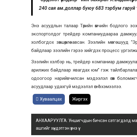
240 сая ам.доллар буюу 683 тэрбум гаруй 
Энэ асуудлын талаар Төрийн өмчийн бодлого зо
экспортолдог трейдер компаниудаараа дамжуул
холбогдох зөвшөөрлөө авсан. Зээлийн мөнгө шуу
байдлаар зээлийн гэрээ хийгдэх процесс үргэлж
Зээлийн хэлбэр нь, трейдер компаниар дамжуула
арилжих байдлаар явагдах юм” гэж тайлбарлалаа. 
одоогоор нарийвчилсан мэдээлэл өгөх боломж­
асуудлаар удахгүй мэдээлэл өгнө” хэмээлээ.
Хуваалцах
Жиргэх
АНХААРУУЛГА: Уншигчдын бичсэн сэтгэгдэлд манай
ашгийг хүндэтгэн үзнэ үү.