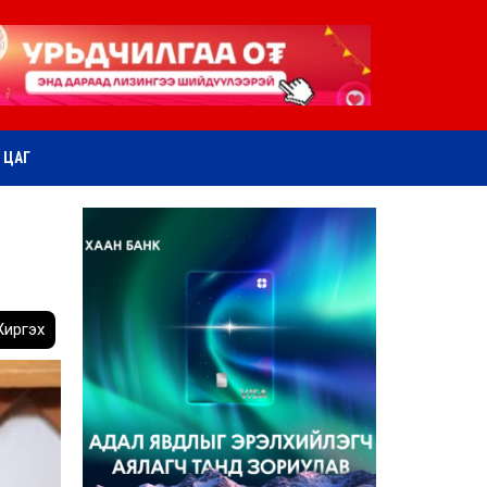
ӨТ ЦАГ
иргэх