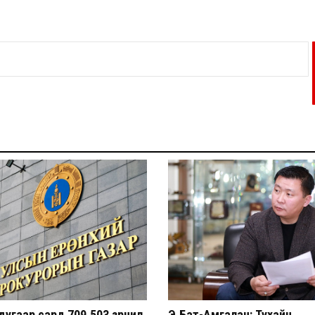
угаар сард 709.503 зөрчил
Э.Бат-Амгалан: Тухайн