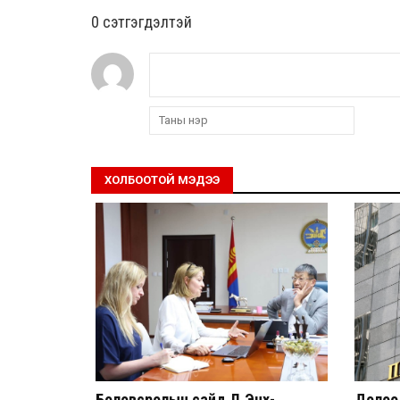
0 cэтгэгдэлтэй
ХОЛБООТОЙ МЭДЭЭ
Боловсролын сайд Л.Энх-
Долоод