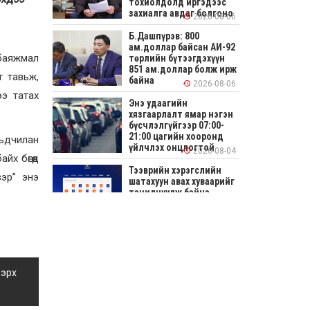
тохиолдолд иргэдээс
захиалга авдаг болгоно
2026-08-06
Б.Дашпүрэв: 800
ам.доллар байсан АИ-92
 баяжмал
төрлийн бүтээгдэхүүн
851 ам.доллар болж ирж
т тавьж,
байна
2026-08-06
ээ татах
Энэ удаагийн
хязгаарлалт ямар нэгэн
бүсчлэлгүйгээр 07:00-
21:00 цагийн хооронд
рьдчилан
үйлчлэх онцлогтой
2026-08-04
х бөгөөд
Тээврийн хэрэгслийн
вэр” энэ
шатахуун авах хуваарийг
танилцуулж байна
2026-08-04
СОНИРХОЛТОЙ: Ихэр
шар, цусан толботой
өндөг аюултай юу?
 эрх
2026-08-04
Улсын заан