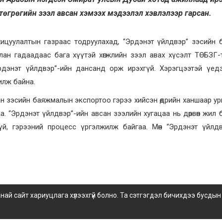
төгрөгийн зээл авсан хэмээх мэдээлэл хэвлэлээр гарсан.
хицуулалтын газраас тодруулахад, “Эрдэнэт үйлдвэр” зэсийн
ан гадаадаас бага хүүтэй хөгжлийн зээл авах хүсэлт ТӨБЗГ-
д “Эрдэнэт үйлдвэр”-ийн дансанд орж ирэхгүй. Хэрэгцээтэй үед
илж байна.
н зэсийн баяжмалын экспортоо гэрээ хийсэн өдрийн ханшаар у
“Эрдэнэт үйлдвэр”-ийн авсан зээлийн хугацаа нь дөрвөн жил бай
гүй, гэрээний процесс үргэлжилж байгаа. Мөн “Эрдэнэт үйлд
 сайт хариуцлага хүлээхгүй болно. Та сэтгэгдэл бичихдээ бусдын