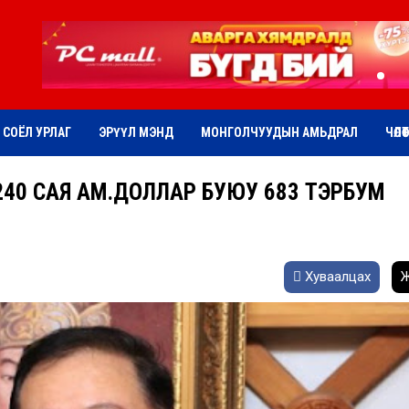
СОЁЛ УРЛАГ
ЭРҮҮЛ МЭНД
МОНГОЛЧУУДЫН АМЬДРАЛ
ЧӨЛӨ
 240 САЯ АМ.ДОЛЛАР БУЮУ 683 ТЭРБУМ
Хуваалцах
Ж