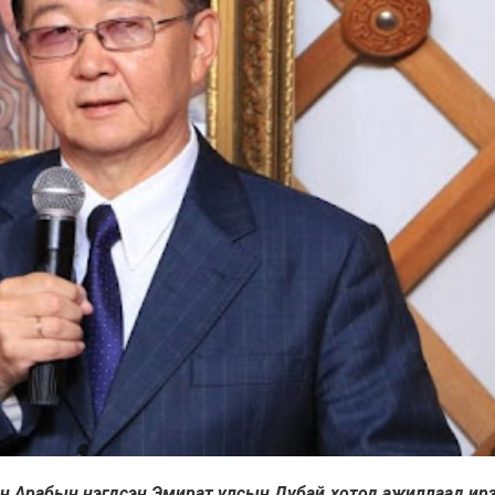
үрэн Арабын нэгдсэн Эмират улсын Дубай хотод ажиллаад ир