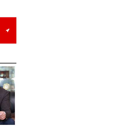
Д.Алтанцоож энэ сарын
17-ны өдөр “Заан
Жимни” автомашинаа
гардан авна
2026-08-03
Г.Дамдинням: Улсын
дугаарын тэгш,
сондгойгоор хязгаарлан
шатахуун олгоно
2026-08-03
ОХУ шатахууны
экспортын хоригоо 2027
оны нэгдүгээр сар
хүртэл сунгажээ
2026-07-31
Шинэ бүтцээр хичээлийн
жил дөрвөн улиралтай
боллоо
2026-07-28
Нийслэлийн хэмжээнд
өнгөрсөн долоо хоногт
гал түймрийн 35
дуудлага бүртгэгджээ