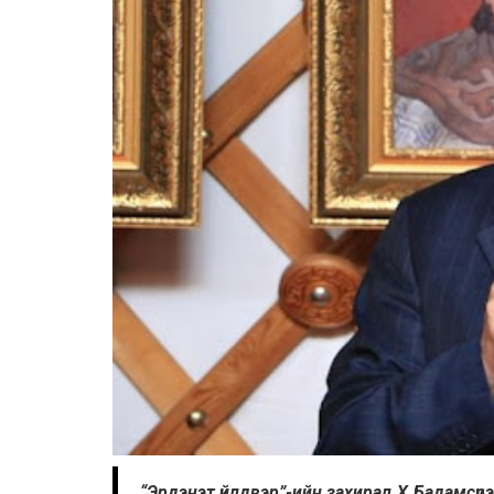
“Эрдэнэт үйлд­вэр”-ийн захирал Х.Бадамс