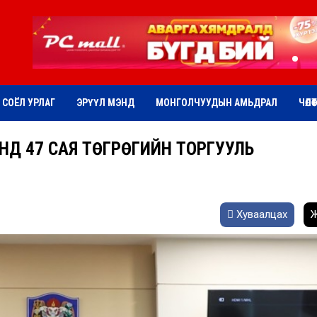
СОЁЛ УРЛАГ
ЭРҮҮЛ МЭНД
МОНГОЛЧУУДЫН АМЬДРАЛ
ЧӨЛӨ
ЭНД 47 САЯ ТӨГРӨГИЙН ТОРГУУЛЬ
Хуваалцах
Ж