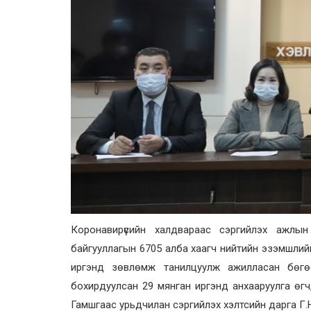
Коронавирүсийн халдвараас сэргийлэх ажлын
байгууллагын 6705 алба хаагч нийтийн эзэмшлийн
иргэнд зөвлөмж танилцуулж ажилласан бөгө
бохирдуулсан 29 мянган иргэнд анхааруулга өгч
Гамшгаас урьдчилан сэргийлэх хэлтсийн дарга Г.Н