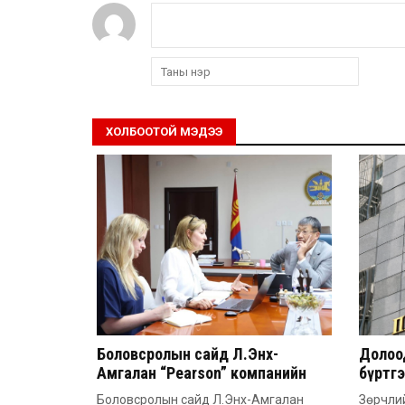
ХОЛБООТОЙ МЭДЭЭ
Боловсролын сайд Л.Энх-
Долоод
Амгалан “Pearson” компанийн
бүртг
удирдлагатай уулзлаа
Боловсролын сайд Л.Энх-Амгалан
Зөрчлий