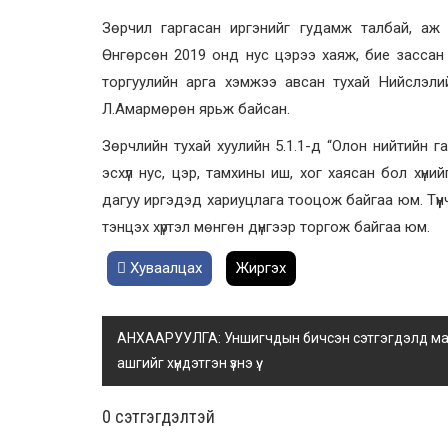
Зөрчил гаргасан иргэнийг гудамж талбай, аж 
Өнгөрсөн 2019 онд нус цэрээ хаяж, бие зассан 
торгуулийн арга хэмжээ авсан тухай Нийслэли
Л.Амармөрөн ярьж байсан.
Зөрчлийн тухай хуулийн 5.1.1-д “Олон нийтийн г
эсхүл нус, цэр, тамхины иш, хог хаясан бол хү
дагуу иргэдэд хариуцлага тооцож байгаа юм. Түүнч
тэнцэх хүртэл мөнгөн дүнгээр торгож байгаа юм.
Хуваалцах
Жиргэх
АНХААРУУЛГА: Уншигчдын бичсэн сэтгэгдэлд манай
ашгийг хүндэтгэн үзнэ үү.
0 cэтгэгдэлтэй