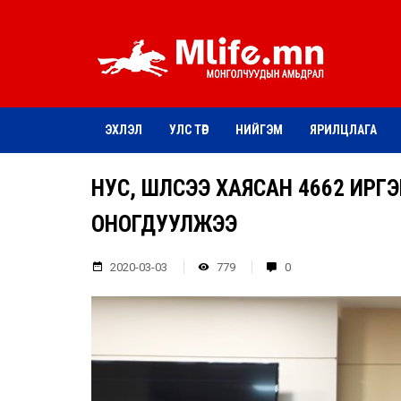
ЭХЛЭЛ
УЛС ТӨР
НИЙГЭМ
ЯРИЛЦЛАГА
НУС, ШҮЛСЭЭ ХАЯСАН 4662 ИРГ
ОНОГДУУЛЖЭЭ
2020-03-03
779
0