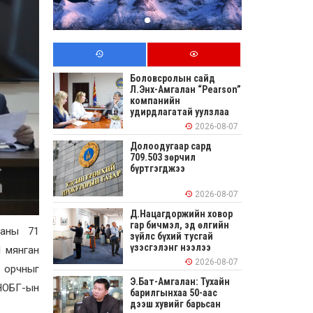
Боловсролын сайд
Л.Энх-Амгалан “Pearson”
компанийн
удирдлагатай уулзлаа
2026-08-07
Долоодугаар сард
709.503 зөрчил
бүртгэгджээ
2026-08-07
Д.Нацагдоржийн ховор
гар бичмэл, эд өлгийн
ааны 71
зүйлс бүхий тусгай
үзэсгэлэнг нээлээ
1 мянган
2026-08-07
 орчныг
Э.Бат-Амгалан: Тухайн
 НОБГ-ын
барилгынхаа 50-аас
дээш хувийг барьсан