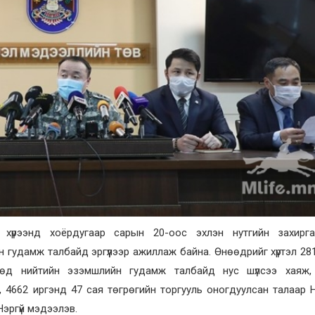
 хүрээнд хоёрдугаар сарын 20-оос эхлэн нутгийн захирг
 гудамж талбайд эргүүлээр ажиллаж байна. Өнөөдрийг хүртэл 28
өд нийтийн эзэмшлийн гудамж талбайд нус шүлсээ хаяж,
, 4662 иргэнд 47 сая төгрөгийн торгууль оногдуулсан талаар
эргүй мэдээлэв.