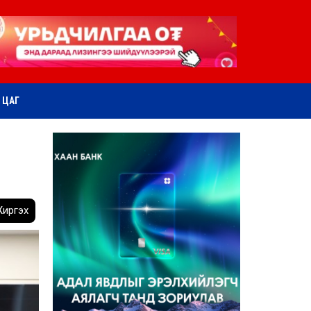
ӨТ ЦАГ
иргэх