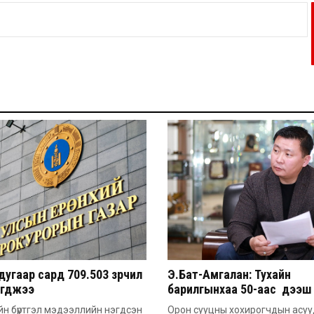
угаар сард 709.503 зөрчил
Э.Бат-Амгалан: Тухайн
эгджээ
барилгынхаа 50-аас дээш 
барьсан тохиолдолд иргэ
н бүртгэл мэдээллийн нэгдсэн
Орон сууцны хохирогчдын асу