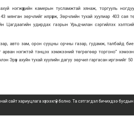
ахуй нэгжүүдийн камерын тусламжтай хянаж, торгууль ногду
43 мянган зөрчлийг илрүүлж, Зөрчлийн тухай хуулиар 403 сая т
йн Цагдаагийн удирдах газрын Урьдчилан сэргийлэх хэлтсий
азар, авто зам, орон сууцны орчны газар, гудамж, талбайд бие
нийг арван нэгжтэй тэнцэх хэмжээний төгрөгөөр торгоно” хэмээ
лэн Эрүүл ахуйн тухай хуулийн дагуу зөрчил гаргасан иргэнийг 50
 сайт хариуцлага хүлээхгүй болно. Та сэтгэгдэл бичихдээ бусдын