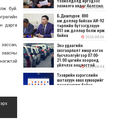
тохиолдолд иргэдээс
захиалга авдаг болгоно
2026-08-06
улж буй.
Б.Дашпүрэв: 800
өгрөгийн
ам.доллар байсан АИ-92
н дарга
төрлийн бүтээгдэхүүн
851 ам.доллар болж ирж
байна
2026-08-06
 зассан,
Энэ удаагийн
хязгаарлалт ямар нэгэн
н заасны
бүсчлэлгүйгээр 07:00-
21:00 цагийн хооронд
 нэгжтэй
үйлчлэх онцлогтой
2026-08-04
Тээврийн хэрэгслийн
шатахуун авах хуваарийг
танилцуулж байна
2026-08-04
 эрх
СОНИРХОЛТОЙ: Ихэр
шар, цусан толботой
өндөг аюултай юу?
2026-08-04
Улсын заан