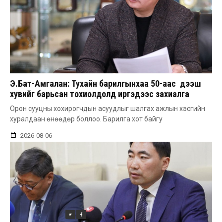
Э.Бат-Амгалан: Тухайн барилгынхаа 50-аас дээш
хувийг барьсан тохиолдолд иргэдээс захиалга
авдаг болгоно
Орон сууцны хохирогчдын асуудлыг шалгах ажлын хэсгийн
хуралдаан өнөөдөр боллоо. Барилга хот байгу
2026-08-06