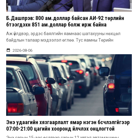
Б.Дашпүрэв: 800 ам.доллар байсан АИ-92 төрлийн
бүтээгдэхүүн 851 ам.доллар болж ирж байна
Аж үйлдвэр, эрдэс баялгийн яамнаас шатахууны нөхцөл
байдлын талаар мэдээлэл өглөө. Тус яамны Төрийн
2026-08-06
Энэ удаагийн хязгаарлалт ямар нэгэн бүсчлэлгүйгээр
07:00-21:00 цагийн хооронд үйлчлэх онцлогтой
Энэ сарын 15-аас есдүгээр сарын 12 хүртэл автомашины