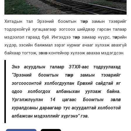
Хятадын тал Эрээний боомтын төмөр замын тээврийг
тодорхойгүй хугацаагаар зогсоох шийдвэр гарсан талаар
мэдээлэл гараад буй. Ингэхдээ төмөр замаар нүүрс, төмрийн
хүдэр, зэсийн баяжмал зэрэг нурмаг ачааг хүлээж авахгүй
байхаар тогтож, зөвхөн контейнэр хүлээж авахаа мэдэгдсэн.
Энэ асуудлын талаар ЗТХЯ-аас тодруулахад
“Эрээний боомтын төмөр замын тээврийг
зогсоосонтой холбогдуулан Ерөнхий сайдтай яг
одоо холбогдох албаныхан уулзаж байна.
Үргэлжлүүлэн 14 цагаас Боомтын зөвлөл
хуралдсаны дараагаар тус асуудалтай холбоотой
албажсан мэдээллийг хүргэнэ” гэв.