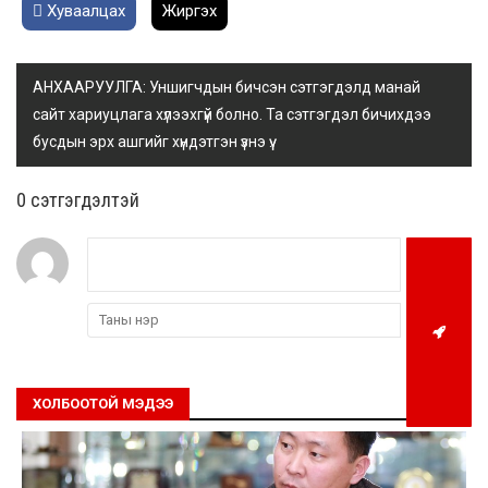
Хуваалцах
Жиргэх
АНХААРУУЛГА: Уншигчдын бичсэн сэтгэгдэлд манай
сайт хариуцлага хүлээхгүй болно. Та сэтгэгдэл бичихдээ
бусдын эрх ашгийг хүндэтгэн үзнэ үү.
0 cэтгэгдэлтэй
ХОЛБООТОЙ МЭДЭЭ