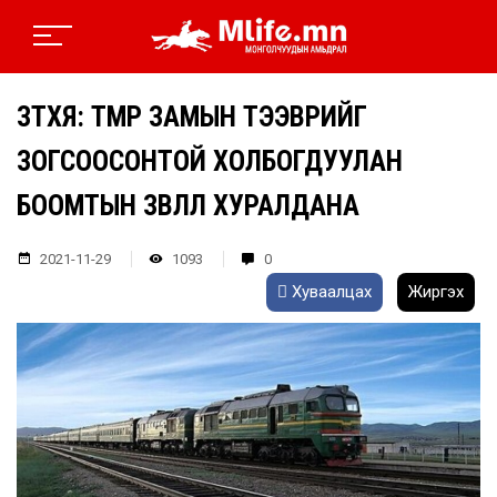
ЗТХЯ: ТӨМӨР ЗАМЫН ТЭЭВРИЙГ
ЗОГСООСОНТОЙ ХОЛБОГДУУЛАН
БООМТЫН ЗӨВЛӨЛ ХУРАЛДАНА
2021-11-29
1093
0
Хуваалцах
Жиргэх