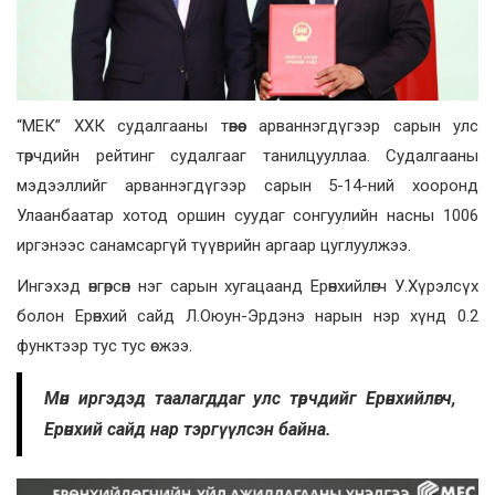
“МЕК” ХХК судалгааны төвөөс арваннэгдүгээр сарын улс
төрчдийн рейтинг судалгааг танилцууллаа. Судалгааны
мэдээллийг арваннэгдүгээр сарын 5-14-ний хооронд
Улаанбаатар хотод оршин суудаг сонгуулийн насны 1006
иргэнээс санамсаргүй түүврийн аргаар цуглуулжээ.
Ингэхэд өнгөрсөн нэг сарын хугацаанд Ерөнхийлөгч У.Хүрэлсүх
болон Ерөнхий сайд Л.Оюун-Эрдэнэ нарын нэр хүнд 0.2
функтээр тус тус өсжээ.
Мөн иргэдэд таалагддаг улс төрчдийг Ерөнхийлөгч,
Ерөнхий сайд нар тэргүүлсэн байна.