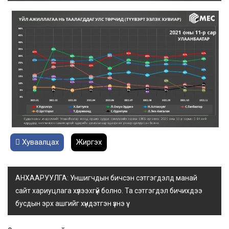
Хуваалцах
Жиргэх
АНХААРУУЛГА: Уншигчдын бичсэн сэтгэгдэлд манай
сайт хариуцлага хүлээхгүй болно. Та сэтгэгдэл бичихдээ
бусдын эрх ашгийг хүндэтгэн үзнэ үү.