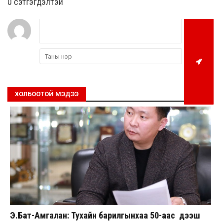
0 cэтгэгдэлтэй
ХОЛБООТОЙ МЭДЭЭ
Э.Бат-Амгалан: Тухайн барилгынхаа 50-аас дээш