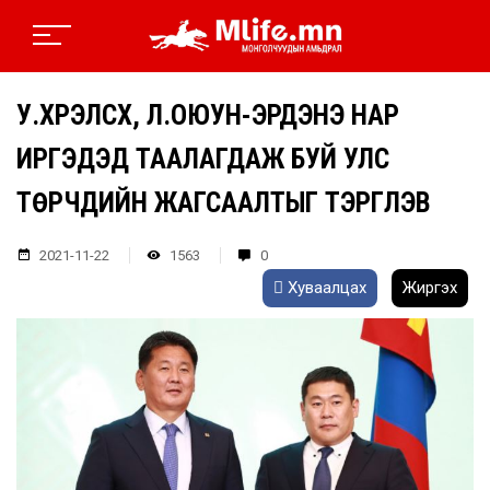
У.ХҮРЭЛСҮХ, Л.ОЮУН-ЭРДЭНЭ НАР
ИРГЭДЭД ТААЛАГДАЖ БУЙ УЛС
ТӨРЧДИЙН ЖАГСААЛТЫГ ТЭРГҮҮЛЭВ
2021-11-22
1563
0
Хуваалцах
Жиргэх