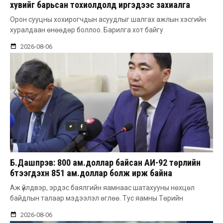
хувийг барьсан тохиолдолд иргэдээс захиалга
авдаг болгоно
Орон сууцны хохирогчдын асуудлыг шалгах ажлын хэсгийн
хуралдаан өнөөдөр боллоо. Барилга хот байгу
2026-08-06
Б.Дашпүрэв: 800 ам.доллар байсан АИ-92 төрлийн
бүтээгдэхүүн 851 ам.доллар болж ирж байна
Аж үйлдвэр, эрдэс баялгийн яамнаас шатахууны нөхцөл
байдлын талаар мэдээлэл өглөө. Тус яамны Төрийн
2026-08-06