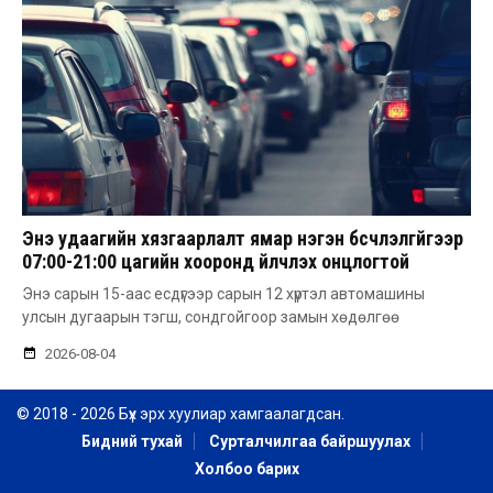
Энэ удаагийн хязгаарлалт ямар нэгэн бүсчлэлгүйгээр
07:00-21:00 цагийн хооронд үйлчлэх онцлогтой
Энэ сарын 15-аас есдүгээр сарын 12 хүртэл автомашины
улсын дугаарын тэгш, сондгойгоор замын хөдөлгөө
2026-08-04
© 2018 - 2026 Бүх эрх хуулиар хамгаалагдсан.
Бидний тухай
Сурталчилгаа байршуулах
Холбоо барих