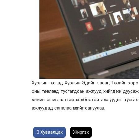
Хурлын төгсгөлд Хурлын Эдийн засаг, Төсвийн хор
оны төлөвлөгөөнд тусгагдсан ажлууд хийгдэж дууса
өмчийн ашиглалттай холбоотой ажлуудыг тусгах с
ажлуудад саналаа өгөхийг сануулав.
Хуваалцах
Жиргэх