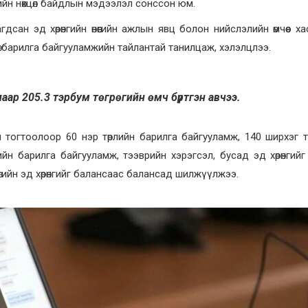
йн нөхцөл байдлын мэдээлэл сонссон юм.
гдсан эд хөрөнгийн өнөөгийн ажлын явц болон нийслэлийн өмчөөс ха
ө, барилга байгууламжийн тайлантай танилцаж, хэлэлцлээ.
аар 205.3 тэрбум төгрөгийн өмч бүртгэн авчээ.
 тогтоолоор 60 нэр төрлийн барилга байгууламж, 140 ширхэг 
гийн барилга байгууламж, тээврийн хэрэгсэл, бусад эд хөрөнгийг
грөгийн эд хөрөнгийг балансаас балансад шилжүүлжээ.