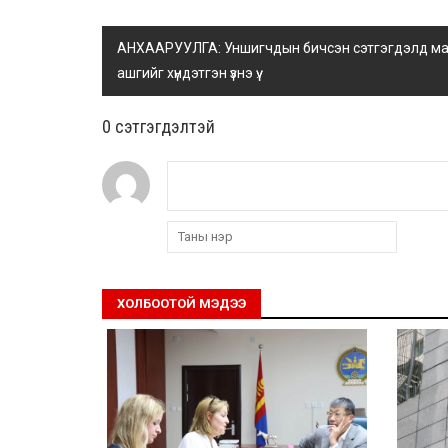
АНХААРУУЛГА: Уншигчдын бичсэн сэтгэгдэлд манай
ашгийг хүндэтгэн үзнэ үү.
0 cэтгэгдэлтэй
ХОЛБООТОЙ МЭДЭЭ