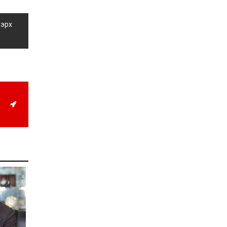
2026-07-27
Оюу толгойн төслөөс
иргэддээ ноогдол ашиг
 эрх
хүртээх ажлын хэсэг
байгуулжээ
2026-07-24
Сөүлийн гудамжийг
амралтын өдрүүдэд
автомашингүй бүс
болгоно
2026-07-24
Ховд аймагт
бүртгэгдсэн тарваган
тахлын сэжигтэй
тохиолдол батлагджээ
2026-07-24
НЗД-ын орлогч асан
Т.Даваадалайгийн
цагдан хорих таслан
сэргийлэх арга хэмжээг
нэг сараар сунгажээ
2026-07-23
Хүний эрүүл мэндэд
хамгийн их эрсдэл