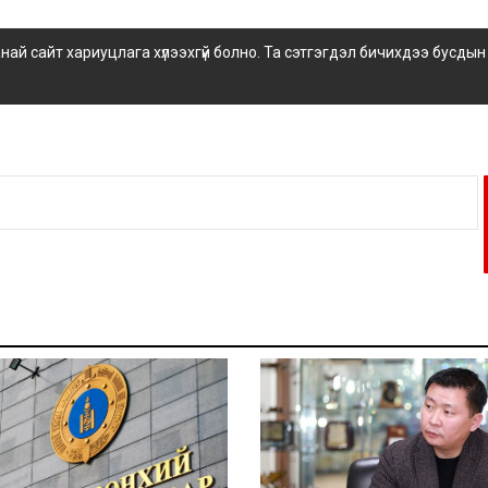
 сайт хариуцлага хүлээхгүй болно. Та сэтгэгдэл бичихдээ бусдын