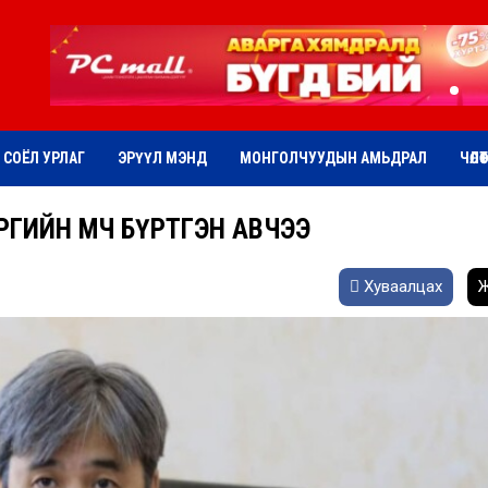
СОЁЛ УРЛАГ
ЭРҮҮЛ МЭНД
МОНГОЛЧУУДЫН АМЬДРАЛ
ЧӨЛӨ
РӨГИЙН ӨМЧ БҮРТГЭН АВЧЭЭ
Хуваалцах
Ж