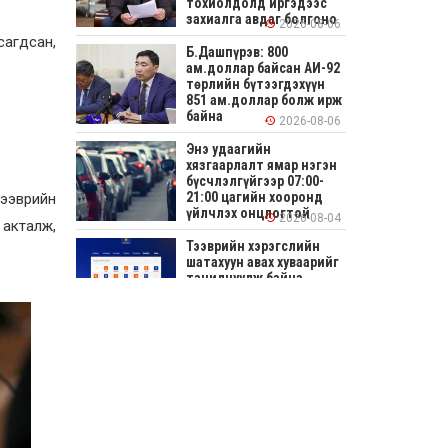
тохиолдолд иргэдээс
захиалга авдаг болгоно
2026-08-06
сагдсан,
Б.Дашпүрэв: 800
ам.доллар байсан АИ-92
төрлийн бүтээгдэхүүн
851 ам.доллар болж ирж
байна
2026-08-06
Энэ удаагийн
хязгаарлалт ямар нэгэн
бүсчлэлгүйгээр 07:00-
21:00 цагийн хооронд
тээврийн
үйлчлэх онцлогтой
2026-08-04
 акталж,
Тээврийн хэрэгслийн
шатахуун авах хуваарийг
танилцуулж байна
2026-08-04
СОНИРХОЛТОЙ: Ихэр
шар, цусан толботой
өндөг аюултай юу?
2026-08-04
Улсын заан