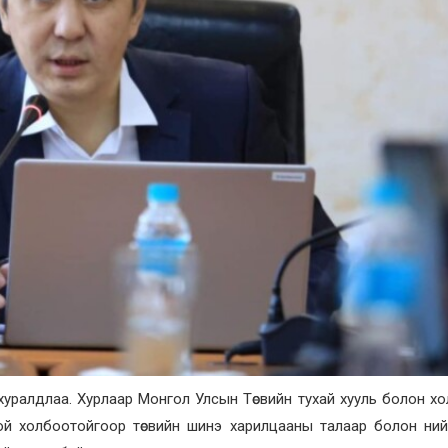
хуралдлаа. Хурлаар Монгол Улсын Төсвийн тухай хууль болон х
нтой холбоотойгоор төсвийн шинэ харилцааны талаар болон ни