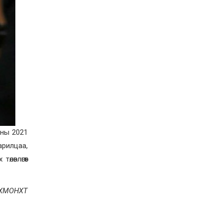
Д.Алтанцоож энэ сарын
17-ны өдөр “Заан
Жимни” автомашинаа
гардан авна
2026-08-03
Г.Дамдинням: Улсын
дугаарын тэгш,
сондгойгоор хязгаарлан
шатахуун олгоно
2026-08-03
ОХУ шатахууны
экспортын хоригоо 2027
оны нэгдүгээр сар
хүртэл сунгажээ
2026-07-31
оны 2021
Шинэ бүтцээр хичээлийн
арилцаа,
жил дөрвөн улиралтай
боллоо
өвлөгөөт
2026-07-28
Нийслэлийн хэмжээнд
 ХМОНХТ
өнгөрсөн долоо хоногт
гал түймрийн 35
дуудлага бүртгэгджээ