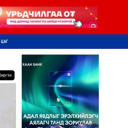
ӨТ ЦАГ
иргэх