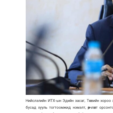
Нийслэлийн ИТХ-ын Эдийн засаг, Төсвийн хороо 
бусад хууль тогтоомжид нэмэлт, өөрчлөлт орсо