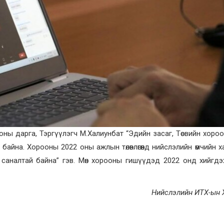
ооны дарга, Тэргүүлэгч М.Халиунбат “Эдийн засаг, Төсвийн хоро
ж байна. Хорооны 2022 оны ажлын төлөвлөгөөнд нийслэлийн өмчийн х
аналтай байна” гэв. Мөн хорооны гишүүдэд 2022 онд хийгдэх төл
Нийслэлийн ИТХ-ын