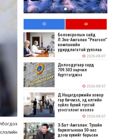
Боловсролын сайд
Л.Энх-Амгалан “Pearson”
компанийн
удирдлагатай уулзлаа
2026-08-07
Долоодугаар сард
709.503 зөрчил
бүртгэгджээ
2026-08-07
Д.Нацагдоржийн ховор
гар бичмэл, эд өлгийн
зүйлс бүхий тусгай
үзэсгэлэнг нээлээ
2026-08-07
олбогдох
Э.Бат-Амгалан: Тухайн
барилгынхаа 50-аас
йслэлийн
дээш хувийг барьсан