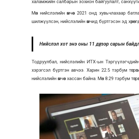
халамжийн салбарын зохион байгуулалт, санхүүги
Мөн нийслэлийн өмчөөс 2021 онд хувьчлахаар батла
шилжүүлсэн, нийслэлийн өмчид бүртгэсэн эд хөрөнг
Нийслэл хот энэ оны 11 дүгээр сарын байдл
Тодруулбал, нийслэлийн ИТХ-ын Тэргүүлэгчдийн
хэрэгсэл бүртгэн авчээ. Харин 22.5 тэрбум төгрө
нийслэлийн өмчөөс хассан байна. Мөн 8.29 тэрбум тө