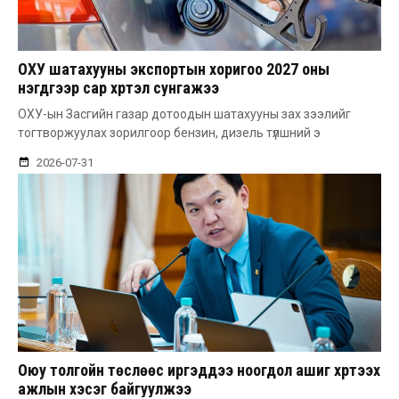
ОХУ шатахууны экспортын хоригоо 2027 оны
нэгдүгээр сар хүртэл сунгажээ
ОХУ-ын Засгийн газар дотоодын шатахууны зах зээлийг
тогтворжуулах зорилгоор бензин, дизель түлшний э
2026-07-31
Оюу толгойн төслөөс иргэддээ ноогдол ашиг хүртээх
ажлын хэсэг байгуулжээ