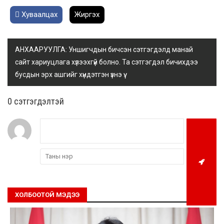
Хуваалцах
Жиргэх
АНХААРУУЛГА: Уншигчдын бичсэн сэтгэгдэлд манай
сайт хариуцлага хүлээхгүй болно. Та сэтгэгдэл бичихдээ
бусдын эрх ашгийг хүндэтгэн үзнэ үү.
0 cэтгэгдэлтэй
ХОЛБООТОЙ МЭДЭЭ