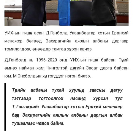
УИХ-ын гишүүн асан Д.Ганболд Улаанбаатар хотын Ерөнхий
менежер бөгөөд Захирагчийн ажлын албаны даргаар
томилогдож, өнөөдөр тамгаа хүлээн авчээ.
Д.Ганболд нь 1996-2020 онд УИХ-ын гишүүн байсан. Түүний
өмнөх найман жил Чингэлтэй дүүргийн Засаг дарга байсан
юм. М.Энхболдын хүн гэгддэг нэгэн билээ.
Төрийн албаны тухай хуульд заасны дагуу
тэтгэвэр тогтоолгох насанд хүрсэн тул
Т.Гантөмөрийг Улаанбаатар хотын Ерөнхий менежер
бөгөөд Захирагчийн ажлын албаны даргын албан
тушаалаас чөлөөлсөн байна.