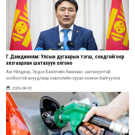
Г.Дамдинням: Улсын дугаарын тэгш, сондгойгоор
хязгаарлан шатахуун олгоно
Аж Үйлдвэр, Эрдэс Баялгийн Яамнаас шатахуунтай
холбоотой асуудлаар хэвлэлийн хурал зохион байгуулла
2026-08-03