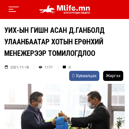
УИХ-ЫН ГИШҮҮН АСАН Д.ГАНБОЛД
УЛААНБААТАР ХОТЫН ЕРӨНХИЙ
МЕНЕЖЕРЭЭР ТОМИЛОГДЛОО
2021-11-18
1171
0
Хуваалцах
Жиргэх