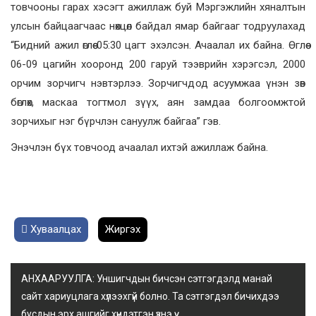
товчооны гарах хэсэгт ажиллаж буй Мэргэжлийн хяналтын
улсын байцаагчаас нөхцөл байдал ямар байгааг тодруулахад
“Бидний ажил өглөө 05:30 цагт эхэлсэн. Ачаалал их байна. Өглөө
06-09 цагийн хооронд 200 гаруй тээврийн хэрэгсэл, 2000
орчим зорчигч нэвтэрлээ. Зорчигчдод асуумжаа үнэн зөв
бөглөх, маскаа тогтмол зүүх, аян замдаа болгоомжтой
зорчихыг нэг бүрчлэн сануулж байгаа” гэв.
Энэчлэн бүх товчоод ачаалал ихтэй ажиллаж байна.
Хуваалцах
Жиргэх
АНХААРУУЛГА: Уншигчдын бичсэн сэтгэгдэлд манай
сайт хариуцлага хүлээхгүй болно. Та сэтгэгдэл бичихдээ
бусдын эрх ашгийг хүндэтгэн үзнэ үү.