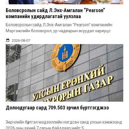
Боловсролын сайд Л.Энх-Амгалан “Pearson”
компанийн удирдлагатай уулзлаа
Боловсролын сайд Л.Энх-Амгалан "Pearson" компанийн
Мэргэжлийн боловсрол, ур чадварын асуудал хариуцс
2026-08-07
Долоодугаар сард 709.503 зөрчил бүртгэгджээ
Зөрчлийн бүртгэл мэдээллийн нэгдсэн санд улсын хэмжээнд
2026 оны эхний 7 сарын байдлаар нийт 5