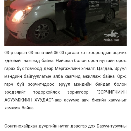
03-р сарын 03-ны өглөөний 06:00 цагаас хот хоорондын зорчих
хөдөлгөөнийг нээгээд байна. Нийслэл болон орон нутгийн орох,
гарах бүх товчоод дээр Мэргэжлийн хяналт, Цагдаа, Эрүүл
мэндийн байгууллагын алба хаагчид ажиллаж байна. Орж,
гарч буй зорчигчдоос эрүүл мэндийн байдал болон
эрсдэлийг тодорхойлох зорилгоор “ЗОРЧИГЧИЙН
АСУУМЖИЙН ХУУДАС”-аар асуумж авч, биеийн халууныг
хэмжиж байна.
Сонгинохайрхан дүүргийн нутаг дэвсгэр дэх Баруунтурууны