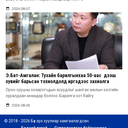
2026-08-07
Э.Бат-Амгалан: Тухайн барилгынхаа 50-аас дээш
хувийг барьсан тохиолдолд иргэдээс захиалга
авдаг болгоно
Орон сууцны хохирогчдын асуудлыг шалгах ажлын хэсгийн
хуралдаан өнөөдөр боллоо. Барилга хот байгу
2026-08-06
© 2018 - 2026 Бүх эрх хуулиар хамгаалагдсан.
Бидний тухай
Сурталчилгаа байршуулах