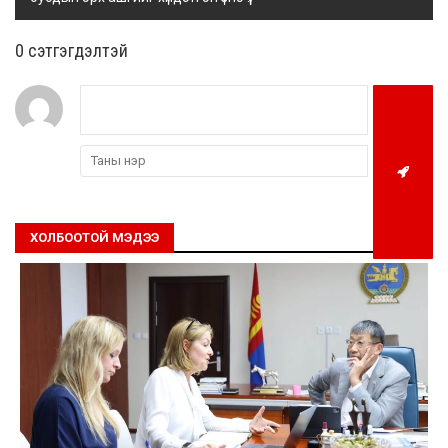
0 cэтгэгдэлтэй
ХОЛБООТОЙ МЭДЭЭ