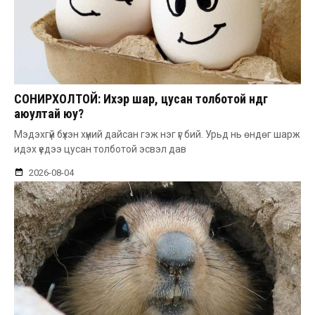
СОНИРХОЛТОЙ: Ихэр шар, цусан толботой өндөг
аюултай юу?
Мэдэхгүй бүхэн хүний дайсан гэж нэг үг бий. Урьд нь өндөг шарж
идэх үедээ цусан толботой эсвэл дав
2026-08-04