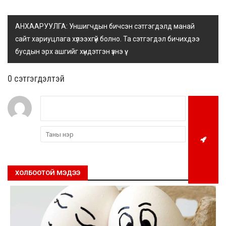
АНХААРУУЛГА: Уншигчдын бичсэн сэтгэгдэлд манай
сайт хариуцлага хүлээхгүй болно. Та сэтгэгдэл бичихдээ
бусдын эрх ашгийг хүндэтгэн үзнэ үү.
0 cэтгэгдэлтэй
ХОЛБООТОЙ МЭДЭЭ