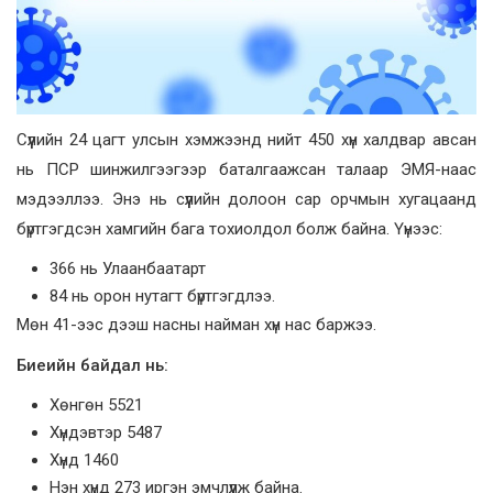
Сүүлийн 24 цагт улсын хэмжээнд нийт 450 хүн халдвар авсан
нь ПСР шинжилгээгээр баталгаажсан талаар ЭМЯ-наас
мэдээллээ. Энэ нь сүүлийн долоон сар орчмын хугацаанд
бүртгэгдсэн хамгийн бага тохиолдол болж байна. Үүнээс:
366 нь Улаанбаатарт
84 нь орон нутагт бүртгэгдлээ.
Мөн 41-ээс дээш насны найман хүн нас баржээ.
Биеийн байдал нь:
Хөнгөн 5521
Хүндэвтэр 5487
Хүнд 1460
Нэн хүнд 273 иргэн эмчлүүлж байна.