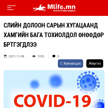
СҮҮЛИЙН ДОЛООН САРЫН ХУГАЦААНД
ХАМГИЙН БАГА ТОХИОЛДОЛ ӨНӨӨДӨР
БҮРТГЭГДЛЭЭ
2021-11-08
1055
0
Хуваалцах
Жиргэх