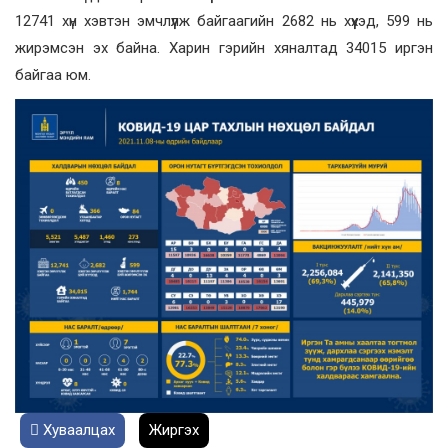
12741 хүн хэвтэн эмчлүүлж байгаагийн 2682 нь хүүхэд, 599 нь
жирэмсэн эх байна. Харин гэрийн хяналтад 34015 иргэн
байгаа юм.
Хуваалцах
Жиргэх