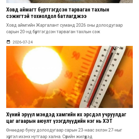
Ховд аймагт бүртгэгдсэн тарваган тахлын
сэжигтэй тохиолдол батлагджээ
Ховд аймгийн Жаргалант суманд 2026 оны долоодугаар
сарын 20-нд бүртгэгдсэн тарваган тахлын сэж
2026-07-24
Хүний эрүүл мэндэд хамгийн их эрсдэл учруулдаг
цаг агаарын аюулт үзэгдлүүдийн нэг нь ХЭТ
ХАЛУУН
Өнөөдөр буюу долоодугаар сарын 23-наас эхлэн 27-ныг
хүртэл ихэнх нутгаар хална. Сүүлийн жилүүдэд