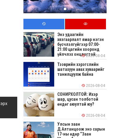
Энэ удаагийн
хязгаарлалт ямар нэгэн
бүсчлэлгүйгээр 07:00-
21:00 цагийн хооронд
үйлчлэх онцлогтой
2026-08-04
Тээврийн хэрэгслийн
шатахуун авах хуваарийг
танилцуулж байна
2026-08-04
СОНИРХОЛТОЙ: Ихэр
шар, цусан толботой
 эрх
өндөг аюултай юу?
2026-08-04
Улсын заан
Д.Алтанцоож энэ сарын
17-ны өдөр “Заан