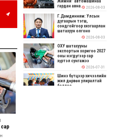
Жимни” автомашинаа
гардан авна
2026-08-03
Г.Дамдинням: Улсын
дугаарын тэгш,
сондгойгоор хязгаарлан
шатахуун олгоно
2026-08-03
ОХУ шатахууны
экспортын хоригоо 2027
оны нэгдүгээр сар
хүртэл сунгажээ
2026-07-31
Шинэ бүтцээр хичээлийн
жил дөрвөн улиралтай
боллоо
2026-07-28
Нийслэлийн хэмжээнд
өнгөрсөн долоо хоногт
гал түймрийн 35
н
дуудлага бүртгэгджээ
 сар
2026-07-27
ын
Оюу толгойн төслөөс