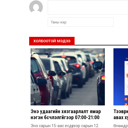
ХОЛБООТОЙ МЭДЭЭ
Энэ удаагийн хязгаарлалт ямар
Тээвр
нэгэн бүсчлэлгүйгээр 07:00-21:00
авах 
цагийн хооронд үйлчлэх
байна
Энэ сарын 15-аас есдүгээр сарын 12
Өнөөдрө