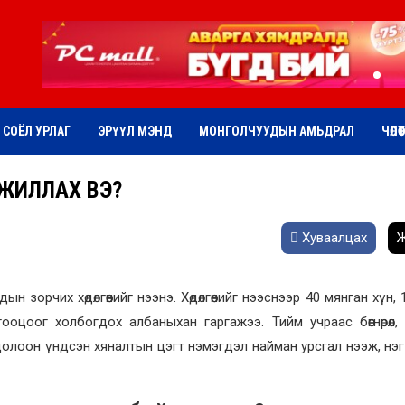
СОЁЛ УРЛАГ
ЭРҮҮЛ МЭНД
МОНГОЛЧУУДЫН АМЬДРАЛ
ЧӨЛӨ
АЖИЛЛАХ ВЭ?
Хуваалцах
Ж
 зорчих хөдөлгөөнийг нээнэ. Хөдөлгөөнийг нээснээр 40 мянган хүн,
оцоог холбогдох албаныхан гаргажээ. Тийм учраас бөөгнөрөл,
долоон үндсэн хяналтын цэгт нэмэгдэл найман урсгал нээж, нэг