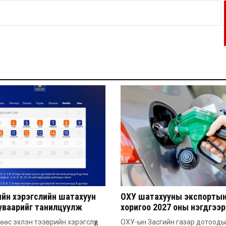
ийн хэрэгслийн шатахуун
ОХУ шатахууны экспорты
хуваарийг танилцуулж
хоригоо 2027 оны нэгдүгээр
хүртэл сунгажээ
өс эхлэн тээврийн хэрэгслүүд
ОХУ-ын Засгийн газар дотоод