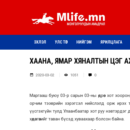
ЭХЛЭЛ
УЛС ТӨР
НИЙГЭМ
ЯРИЛЦЛАГА
ХААНА, ЯМАР ХЯНАЛТЫН ЦЭГ 
2020-03-02
1051
0
Маргааш буюу 03-р сарын 03-ны өдрөөс хот хоорондын
орчим тээврийн хэрэгсэл нийслэлд орж ирэх то
үүсгэхгүйн тулд Улаанбаатар хот руу нэвтэрдэг 
хөдөлгөөнийг таван бүсэд хуваахаар болсон байна.