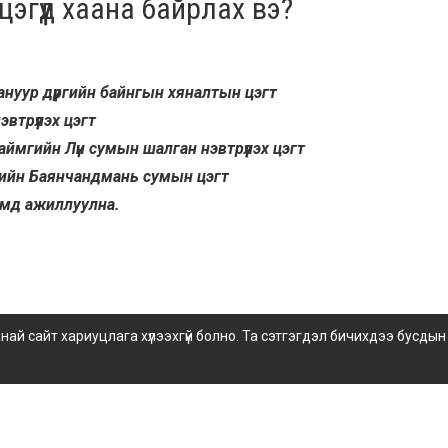
эгүүд хаана байрлах вэ?
агануур дүүргийн байнгын хяналтын цэгт
втрүүлэх цэгт
 аймгийн Лүн сумын шалган нэвтрүүлэх цэгт
мгийн Баянчандмань сумын цэгт
имд ажиллуулна.
 сайт хариуцлага хүлээхгүй болно. Та сэтгэгдэл бичихдээ бусдын