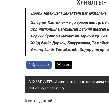
Хяналтын ц
Доорх таван цэгт хяналтын цэг ажиллана.
Зүүн бүсийг Хэнтий аймаг, Хэрлэнгийн гүүр, Б
Урд чиглэлийг Багахангай дүүргийн шалган нэ
Баруун бүсийг Өвөрхангайн Тарнын гүүр, Төв
Хойд бүсийг Дархан, Баруунхараа, Төв ай
Өмнөд бүсийг Төв аймгийн Өндөр дов орч
Хуваалцах
Жиргэх
АНХААРУУЛГА: Уншигчдын бичсэн сэтгэгдэлд манай
ашгийг хүндэтгэн үзнэ үү.
0 cэтгэгдэлтэй