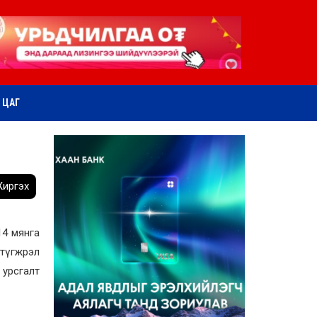
ӨТ ЦАГ
иргэх
 14 мянга
 түгжрэл
 урсгалт