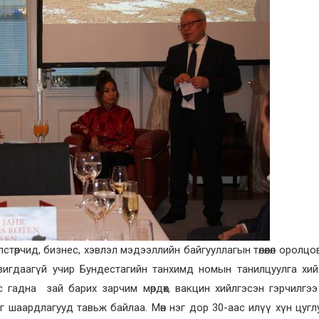
лстөрчид, бизнес, хэвлэл мэдээллийн байгууллагын төлөөлөл оролцо
гдаагүй учир Бундестагийн танхимд номын танилцуулга хийх з
ас гадна зай барих зарчим мөрдөх, вакцин хийлгэсэн гэрчилгээ
г шаардлагууд тавьж байлаа. Мөн нэг дор 30-аас илүү хүн цугл