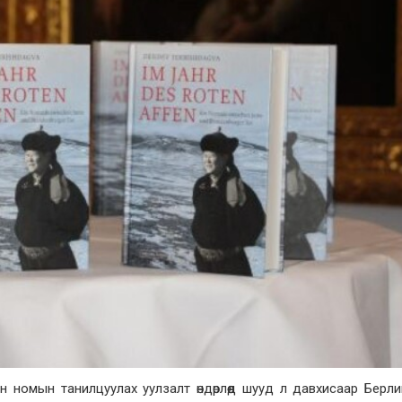
номын танилцуулах уулзалт өндөрлөөд шууд л давхисаар Берл