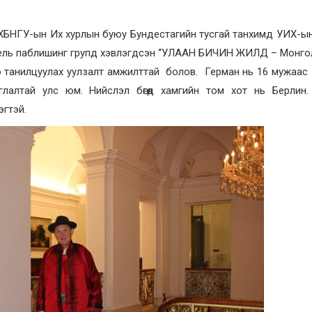
д ХБНГУ-ын Их хурлын буюу Бундестагийн тусгай танхимд УИХ-ы
ль паблишинг групд хэвлэгдсэн “УЛААН БИЧИН ЖИЛД – Монгол
о танилцуулах уулзалт амжилттай болов. Герман нь 16 мужаас
алтай улс юм. Нийслэл бөгөөд хамгийн том хот нь Берлин.
эгтэй.