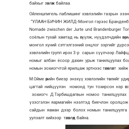
байхыг зөвлөж байлаа.
Ойленшпигель паблишинг хэвлэлийн газрын эзэн
“УЛААН БИЧИН ЖИЛД-Монгол гэрээс Бранденбург
Nomade zwischen der Jurte und Brandenburger To
соёлын тухай хамтад нь өгүүлж, нүүдэлчдийн өвө
монгол хүний сэтгэлгээний онцлог зэргийг дүрс
хэвлэлийн групп ирэх 3-р сарын сүүлчээр Лайф
номыг албан ёсоор дахин урьж танилцуулах бол
номын зохиогчтой ярилцаж эртнээс төлөвлөлт хийж
М.Ойме өөрийн биеэр энэхүү хэвлэлийн төслийг уд
цагтай нийцүүлэн номонд тун тохирсон нэр өгсө
зохиогч Д.Тэрбишдагвын номоо танилцуулах 
үзэсгэлэн яармагийн нээлтэд биечлэн оролцож
сайдын яаман дээр болох номын танилцуулга
уулзалт хийхээр төлөвлөөд байна.