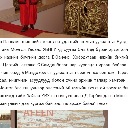
он Парламентын нийгэмлэг энэ удаагийн номын уулзалтыг Бунд
танд Монгол Улсаас ХБНГУ -д суугаа Онц бөгөөд бүрэн эрхэт эл
гээр нарийн бичгийн дарга Б.Санчир, Хоёрдугаар нарийн бичги
г, Цэргийн атташе С.Самданбилэг нар хүрэлцэн ирсэн байлаа
 элчин сайд Б.Мандахбилэг уулзалтыг нээж үг хэлсэн юм. Тэрэ
йдал, нийгмийн асуудлууд болон хүний эрхийн талаар хамтран
Монгол Улс гишүүнээр элссэний 60 жилийн түүхт ой тохиож ба
 танхимд хийж байгаа УИХ-ын гишүүн асан Д.Тэрбишдагва Монг
рман уншигчдад хүргэж байгаад талархаж байна” гэлээ.