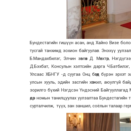
Бундестагийн гишүүн асан, анд Хайно Визе бол
тусгай танхимд зохион байгуулав. Энэхүү уулзал
Б.Мандахбилэг, Элчин зөвлөх Д. Мөнхтөр, Нэгдү
Д.Бэхбат, Консулын хэлтсийн дарга Ч.Батбилэ
Улсаас ХБНГУ -д суугаа Онц бөгөөд бүрэн эрхэт
улсын хууль, эдийн засгийн хөгжил, аюулгүй ба
зорилго бүхий Нэгдсэн Үндэсний Байгууллагад 
өдөр номын танилцуулах уулзалтаа Бундестагийн
сурталчилж, түүх, зан заншил, соёлын талаар ге