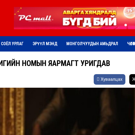
СОЁЛ УРЛАГ
ЭРҮҮЛ МЭНД
МОНГОЛЧУУДЫН АМЬДРАЛ
ЧӨЛӨ
ИГИЙН НОМЫН ЯАРМАГТ УРИГДАВ
Хуваалцах
Ж