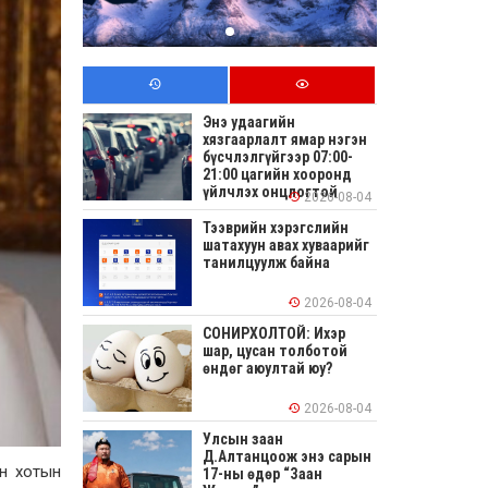
Энэ удаагийн
хязгаарлалт ямар нэгэн
бүсчлэлгүйгээр 07:00-
21:00 цагийн хооронд
үйлчлэх онцлогтой
2026-08-04
Тээврийн хэрэгслийн
шатахуун авах хуваарийг
танилцуулж байна
2026-08-04
СОНИРХОЛТОЙ: Ихэр
шар, цусан толботой
өндөг аюултай юу?
2026-08-04
Улсын заан
Д.Алтанцоож энэ сарын
ин хотын
17-ны өдөр “Заан