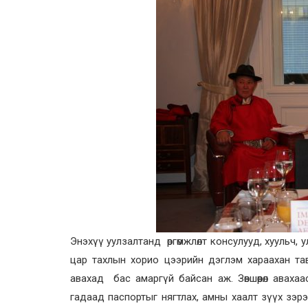
Энэхүү уулзалтанд өргөмжлөлт консулууд, хуульч, у
цар тахлын хорио цээрийн дэглэм хараахан тави
авахад бас амаргүй байсан аж. Зөвшөөрөл аваха
гадаад паспортыг нягтлах, амны хаалт зүүх зэрэ