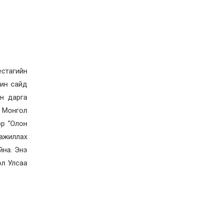
иргэддээ ноогдол ашиг
хүртээх ажлын хэсэг
байгуулжээ
2026-07-24
Сөүлийн гудамжийг
амралтын өдрүүдэд
автомашингүй бүс
болгоно
естагийн
2026-07-24
чин сайд
Ховд аймагт
йн дарга
бүртгэгдсэн тарваган
тахлын сэжигтэй
. Монгол
тохиолдол батлагджээ
эр “Олон
2026-07-24
 ажиллах
НЗД-ын орлогч асан
Т.Даваадалайгийн
йна. Энэ
цагдан хорих таслан
сэргийлэх арга хэмжээг
ол Улсаа
нэг сараар сунгажээ
2026-07-23
Хүний эрүүл мэндэд
хамгийн их эрсдэл
учруулдаг цаг агаарын
аюулт үзэгдлүүдийн нэг
нь ХЭТ ХАЛУУН