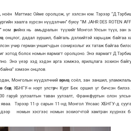
, ноён Маттиас Ойме оролцож, үг хэлсэн юм. Тэрээр “Д.Тэрб
ийн хаалга хүрсэн нүүдэлчин” буюу “IM JAHR DES ROTEN AFF
r” ном өөрийнх нь амьдралын түүхийг Монгол Улсын түүх, зан за
рмөц онцлог, дадал зуршил, байгаль дэлхийтэй харьцаж байгаа х
элсэн учир герман уншигчдын сонирхолыг их татаж байгаа билэ
циг хотод болох номын яармагт оролцоно. Энэ яармагт Д.Тэрб
но. Энэ үеэр хэд хэдэн арга хэмжээ, ярилцлага зохион байг
 байна” хэмээн онцлов.
ирдан, Монголын нүүдэлчний өвөрмөц соёл, зан заншил, уламжлал
н бөгөөд ХБНГУ-н нэрт улстөрч Курт Бек оршил үг бичсэн билээ
30 гаруй уулзалтын таван уулзалт, Франкфуртын олон улсы
 яваа. Тэрээр 11-р сарын 11-нд Монгол Улсаас ХБНГУ-д сууг
 дээр номын хэсгээс номын зохиогчтой хамтран хүүрнэх б