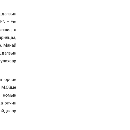
ирэх сарын 1-ээс эхлэн
5000 төгрөг болгож
нэмэгдүүлнэ
2026-07-22
ишдагвын
НӨАТ-ын сугалааны
EN – Ein
тохирлоос 5-30 сая
төгрөгийн нэг азтан
ншил, өв
тодорчээ
арилцаа,
2026-07-22
э. Манай
Н.Номтойбаяр: Энэ
жилийн баяр наадмыг
ишдагвын
зохион байгуулахад 9.3
уулахаар
тэрбумыг зарцуулсан, 2
тэрбум төгрөгийн
орлого олсон
2026-07-21
ыг орчин
Гурванбулаг, Баянбулаг
сумдын нутагт тарвага
. М.Ойме
олноор хорогдож,
тарваган тахлын
н номын
байгалийн голомт
аа элчин
идэвхэжжээ
2026-07-21
айдлаар
Увс аймагт 3.6,
Өвөрхангай аймагт 3.8
магнитудын хүчтэй
газар хөдлөлт болжээ