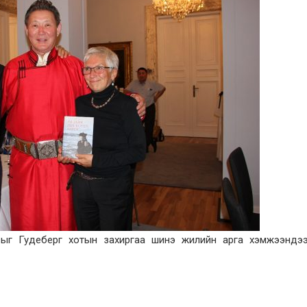
гвыг Гудеберг хотын захиргаа шинэ жилийн арга хэмжээндэ