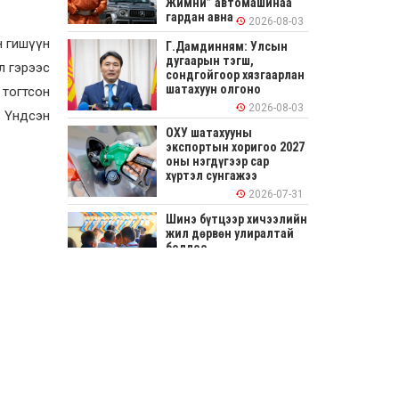
Жимни” автомашинаа
гардан авна
2026-08-03
н гишүүн
Г.Дамдинням: Улсын
дугаарын тэгш,
 гэрээс
сондгойгоор хязгаарлан
шатахуун олгоно
 тогтсон
2026-08-03
 Үндсэн
ОХУ шатахууны
экспортын хоригоо 2027
оны нэгдүгээр сар
хүртэл сунгажээ
2026-07-31
Шинэ бүтцээр хичээлийн
жил дөрвөн улиралтай
боллоо
2026-07-28
Нийслэлийн хэмжээнд
өнгөрсөн долоо хоногт
гал түймрийн 35
дуудлага бүртгэгджээ
2026-07-27
Оюу толгойн төслөөс