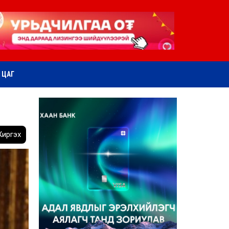
ӨТ ЦАГ
иргэх