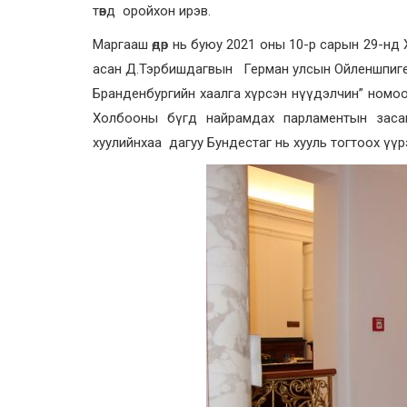
төвд оройхон ирэв.
Маргааш өдөр нь буюу 2021 оны 10-р сарын 29-н
асан Д.Тэрбишдагвын Герман улсын Ойленшпиге
Бранденбургийн хаалга хүрсэн нүүдэлчин” номо
Холбооны бүгд найрамдах парламентын засагл
хуулийнхаа дагуу Бундестаг нь хууль тогтоох үүр