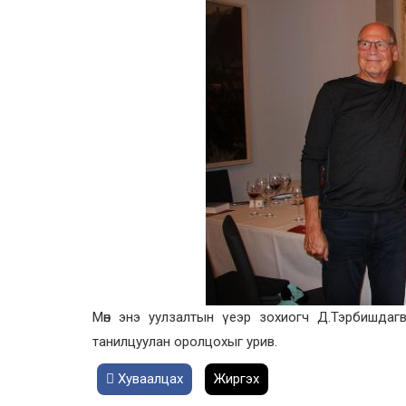
Мөн энэ уулзалтын үеэр зохиогч Д.Тэрбишда
танилцуулан оролцохыг урив.
Хуваалцах
Жиргэх