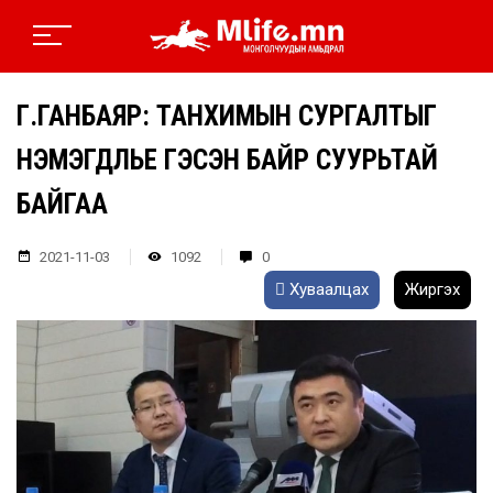
Г.ГАНБАЯР: ТАНХИМЫН СУРГАЛТЫГ
НЭМЭГДҮҮЛЬЕ ГЭСЭН БАЙР СУУРЬТАЙ
БАЙГАА
2021-11-03
1092
0
Хуваалцах
Жиргэх