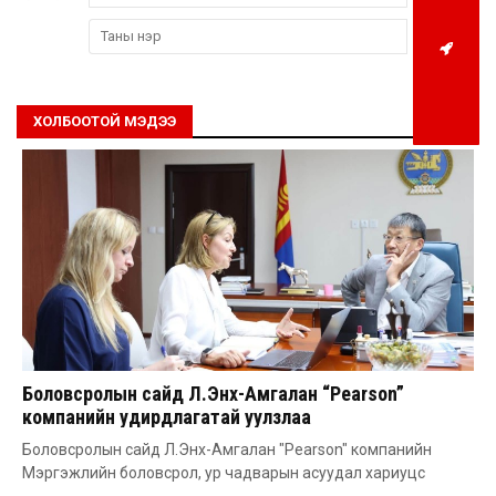
ХОЛБООТОЙ МЭДЭЭ
Боловсролын сайд Л.Энх-Амгалан “Pearson”
компанийн удирдлагатай уулзлаа
Боловсролын сайд Л.Энх-Амгалан "Pearson" компанийн
Мэргэжлийн боловсрол, ур чадварын асуудал хариуцс