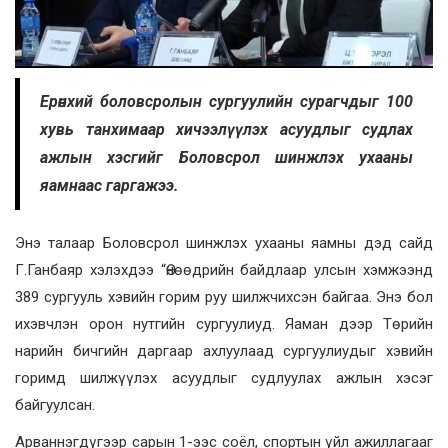
Ерөнхий боловсролын сургуулийн сурагчдыг 100
хувь танхимаар хичээлүүлэх асуудлыг судлах
ажлын хэсгийг Боловсрол шинжлэх ухааны
яамнаас гаргажээ.
Энэ талаар Боловсрол шинжлэх ухааны яамны дэд сайд
Г.Ганбаяр хэлэхдээ “Өнөөдрийн байдлаар улсын хэмжээнд
389 сургууль хэвийн горим руу шилжчихсэн байгаа. Энэ бол
ихэвчлэн орон нутгийн сургуулиуд. Яаман дээр Төрийн
нарийн бичгийн даргаар ахлуулаад сургуулиудыг хэвийн
горимд шилжүүлэх асуудлыг судлуулах ажлын хэсэг
байгуулсан.
Арваннэгдүгээр сарын 1-ээс соёл, спортын үйл ажиллагааг