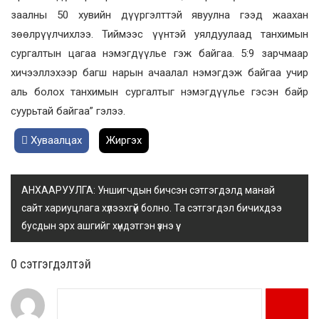
заалны 50 хувийн дүүргэлттэй явуулна гээд жаахан
зөөлрүүлчихлээ. Тиймээс үүнтэй уялдуулаад танхимын
сургалтын цагаа нэмэгдүүлье гэж байгаа. 5:9 зарчмаар
хичээллэхээр багш нарын ачаалал нэмэгдэж байгаа учир
аль болох танхимын сургалтыг нэмэгдүүлье гэсэн байр
суурьтай байгаа” гэлээ.
Хуваалцах
Жиргэх
АНХААРУУЛГА: Уншигчдын бичсэн сэтгэгдэлд манай
сайт хариуцлага хүлээхгүй болно. Та сэтгэгдэл бичихдээ
бусдын эрх ашгийг хүндэтгэн үзнэ үү.
0 cэтгэгдэлтэй