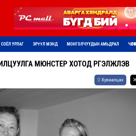
СОЁЛ УРЛАГ
ЭРҮҮЛ МЭНД
МОНГОЛЧУУДЫН АМЬДРАЛ
ЧӨЛӨ
ЛЦУУЛГА МЮНСТЕР ХОТОД ҮРГЭЛЖЛЭВ
Хуваалцах
Ж