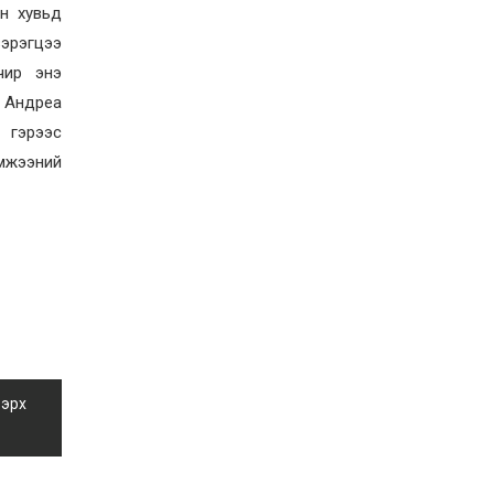
Орон нутгийн зам
н хувьд
ашигласны төлбөрийг
ирэх сарын 1-ээс эхлэн
зэрэгцээ
5000 төгрөг болгож
учир энэ
нэмэгдүүлнэ
2026-07-22
й Андреа
НӨАТ-ын сугалааны
тохирлоос 5-30 сая
 гэрээс
төгрөгийн нэг азтан
эмжээний
тодорчээ
2026-07-22
Н.Номтойбаяр: Энэ
жилийн баяр наадмыг
зохион байгуулахад 9.3
тэрбумыг зарцуулсан, 2
тэрбум төгрөгийн
орлого олсон
2026-07-21
Гурванбулаг, Баянбулаг
сумдын нутагт тарвага
олноор хорогдож,
тарваган тахлын
 эрх
байгалийн голомт
идэвхэжжээ
2026-07-21
Увс аймагт 3.6,
Өвөрхангай аймагт 3.8