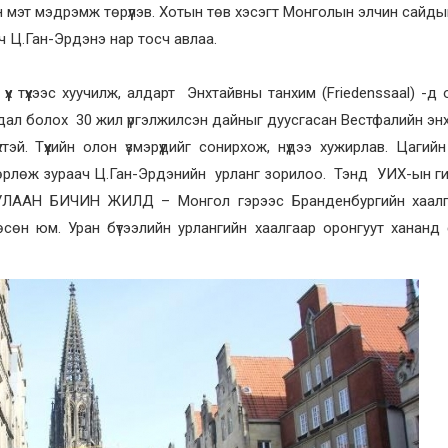
он мэт мэдрэмж төрүүлэв. Хотын төв хэсэгт Монголын элчин сайд
ч Ц.Ган-Эрдэнэ нар тосч авлаа.
үх түүхээс хуучилж, алдарт Энхтайвны танхим (Friedenssaal) -д 
явдал болох 30 жил үргэлжилсэн дайныг дуусгасан Вестфалийн эн
. Түүхийн олон үзмэрүүдийг сонирхож, нүдээ хужирлав. Цагийн з
рлөж зураач Ц.Ган-Эрдэнийн урланг зорилоо. Тэнд УИХ-ын гиш
ЛААН БИЧИН ЖИЛД – Монгол гэрээс Бранденбургийн хаалга
өсөн юм. Уран бүтээлийн урлангийн хаалгаар оронгуут хананд