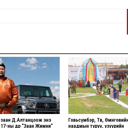
 заан Д.Алтанцоож энэ
Говьсүмбэр, Төв, Өмнөговий
17-ны өдөр “Заан Жимни”
наадмын түрүү, үзүүрийн