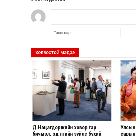
ХОЛБООТОЙ МЭДЭЭ
Д.Нацагдоржийн ховор гар
Улсын
бичмэл, эд өлгийн зүйлс бүхий
сарын 