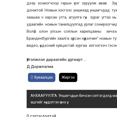
дээр зохиогчоор гарын үсэг зуруулж авав. З
донжтой. Номын хэсгээс уншихад уншигчдад тух
хаашаа ч харсан утга, агуулга гүн зураг угтах
удаагийн номын танилцуулгад урлаг сонирхогчид
Волф олон улсын соёлын харилцааны хичэ
Бранденбургийн хаалга хүрсэн нүүдэлчин” номын т
видео, үндэсний хувцастай зургаа илгээгээч гэсэн
Үргэлжлэл дараагийн дугаарт …
Д.Доржпагма
Хуваалцах
Жиргэх
АНХААРУУЛГА: Уншигчдын бичсэн сэтгэгдэлд манай
ашгийг хүндэтгэн үзнэ үү.
0 cэтгэгдэлтэй