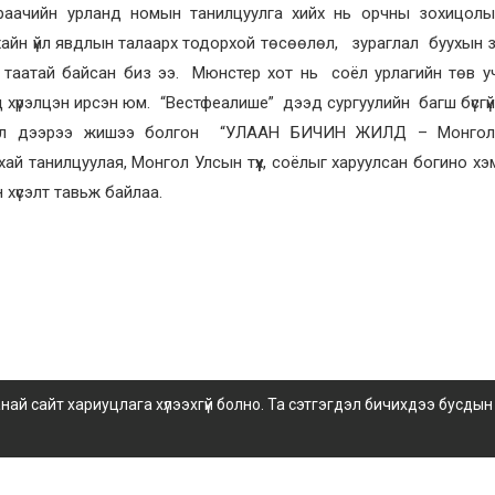
ураачийн урланд номын танилцуулга хийх нь орчны зохицолы
айн үйл явдлын талаарх тодорхой төсөөлөл, зураглал буухын 
 нь таатай байсан биз ээ. Мюнстер хот нь соёл урлагийн төв 
 хүрэлцэн ирсэн юм. “Вестфеалише” дээд сургуулийн багш бүсгү
эл дээрээ жишээ болгон “УЛААН БИЧИН ЖИЛД – Монгол
ухай танилцуулая, Монгол Улсын түүх, соёлыг харуулсан богино х
 хүсэлт тавьж байлаа.
 сайт хариуцлага хүлээхгүй болно. Та сэтгэгдэл бичихдээ бусдын