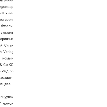
этгэлийн
учруулдаг цаг агаарын
аюулт үзэгдлүүдийн нэг
ьдралаар
нь ХЭТ ХАЛУУН
2026-07-23
ХБНГУ-ын
Дүүжин замын тээвэр
өгссөн,
энэ оны 12 дугаар сард
ашиглалтад бүрэн орно
 бүтээлч
уулзалт
2026-07-23
барилгыг
Говьсүмбэр, Төв,
Өмнөговийн наадмын
й Сигги
түрүү, үзүүрийн
бөхчүүдээс допинг
h Verlag
илэрчээ
2026-07-22
н номын
Ховд аймагт тарваган
 & Co KG
тахал өвчний сэжигтэй
тохиолдол бүртгэгджээ
5 онд 55
 зохиогч
2026-07-22
илцлаа.
Ерөнхийлөгчийн
санаачилгаар Олон улс
судлалын хүрээлэн
байгуулна
лцуулах
2026-07-22
н” номон