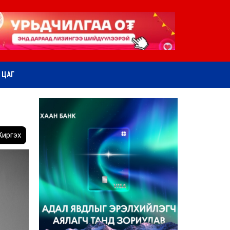
ӨТ ЦАГ
иргэх