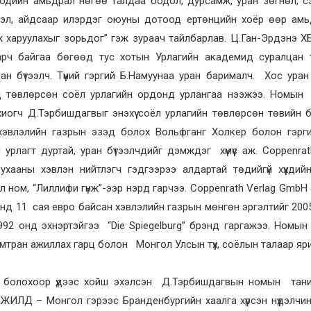
хбодийн амьдрал нөгөө талдаа бодол, дурсамж, уран зөгнөл, с
үүлэл, айдсаар илэрдэг оюуны дотоод ертөнцийн хоёр өөр ам
 харуулахыг зорьдог” гэж зураач тайлбарлав. Ц.Ган-Эрдэнэ 
ч байгаа бөгөөд тус хотын Урлагийн академид суралцан т
ан бүтээлч. Түүний гэргий Б.Намуунаа уран барималч. Хос уран
д төвлөрсөн соёл урлагийн ордонд урлангаа нээжээ. Номын 
огч Д.Тэрбишдагвыг энэхүү соёл урлагийн төвлөрсөн төвийн 
эвлэлийн газрын эзэд болох Вольфганг Холкер болон гэрги
 урлагт дуртай, уран бүтээлчдийг дэмждэг хүмүүс аж. Coppenrat
ааны хэвлэн нийтлэгч гэдгээрээ алдартай төдийгүй хүүхдий
ал ном, “Лиллифи гүнж”-ээр нэрд гарчээ. Coppenrath Verlag GmbH
нд 11 сая евро байсан хэвлэлийн газрын мөнгөн эргэлтийг 200
 1992 онд эхнэртэйгээ “Die Spiegelburg” брэнд гаргажээ. Номын
ран ажиллах гарц болон Монгол Улсын түүх, соёлын талаар яр
аг болохоор үдээс хойш эхэлсэн Д.Тэрбишдагвын номын тани
ЛД – Монгол гэрээс Бранденбургийн хаалга хүрсэн нүүдэлчи