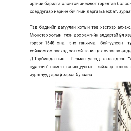
эртний барилга олонтой энэхүү хот гэрэлтэй болс
хоёрдугаар нарийн бичгийн дарга Б.Бэхбат, зураа
Тэд биднийг дагуулан хотын төв хэсгээр алхаж, ү
Мюнстер хотын түүхэн дэх хамгийн алдартай үйл 
гэрээг 1648 онд энэ танхимд байгуулсан түүхтэй
хойшоогоо заахад хоттой танилцах аялалаа өндө
Д.Тэрбишдагвын Герман улсад хэвлэгдсэн “У
нүүдэлчин” номын танилцуулгыг хийхээр төлөвл
зурагнууд эрхгүй хараа булаана.