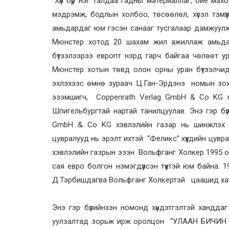
“Хүн бүр нэг талдаа гадны материаллаг, бие ма
мэдрэмж, бодлын холбоо, төсөөлөл, хүсэл тэм
амьдардаг юм гэсэн санааг тусгалаар дамжуулж
Мюнстер хотод 20 шахам жил ажиллаж амьдар
бүтээлээрээ европт нэрд гарч байгаа чөлөөт ур
Мюнстер хотын төвд олон орны уран бүтээлчи
эхлэхээс өмнө зураач Ц.Ган-Эрдэнэ номын зохи
эзэмшигч, Coppenrath Verlag GmbH & Co KG х
Шпигельбургтай нартай танилцуулав. Энэ гэр бүл
GmbH & Co KG хэвлэлийн газар нь шинжлэх ух
цувралууд нь эрэлт ихтэй. “Феликс” хүүхдийн цувр
хэвлэлийн газрын эзэн Вольфганг Холкер 1995 о
сая евро болгон нэмэгдүүлсэн түүхтэй юм байна.
Д.Тэрбишдагва Вольфганг Холкертэй цаашид хамт
Энэ гэр бүлийнхэн номонд хүндэтгэлтэй хандд
уулзалтад зорьж ирж оролцон “УЛААН БИЧИН ЖИ