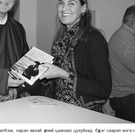
 илбэж, наран авхай үүлний цаанаас цухуйхад бүдэг саарал өнгө