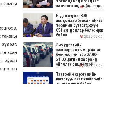
тохиолдолд иргэдээс
ын яамны
захиалга авдаг болгоно
2026-08-06
Б.Дашпүрэв: 800
ам.доллар байсан АИ-92
төрлийн бүтээгдэхүүн
орцгоов.
851 ам.доллар болж ирж
байна
х тайвны
2026-08-06
үү үдээс
Энэ удаагийн
хязгаарлалт ямар нэгэн
үүн асан
бүсчлэлгүйгээр 07:00-
21:00 цагийн хооронд
 хүрсэн
үйлчлэх онцлогтой
2026-08-04
 өлгөсөн
Тээврийн хэрэгслийн
шатахуун авах хуваарийг
танилцуулж байна
2026-08-04
СОНИРХОЛТОЙ: Ихэр
шар, цусан толботой
өндөг аюултай юу?
2026-08-04
Улсын заан