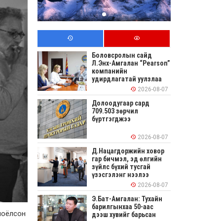
Боловсролын сайд
Л.Энх-Амгалан “Pearson”
компанийн
удирдлагатай уулзлаа
2026-08-07
Долоодугаар сард
709.503 зөрчил
бүртгэгджээ
2026-08-07
Д.Нацагдоржийн ховор
гар бичмэл, эд өлгийн
зүйлс бүхий тусгай
үзэсгэлэнг нээлээ
2026-08-07
Э.Бат-Амгалан: Тухайн
барилгынхаа 50-аас
 ноёлсон
дээш хувийг барьсан