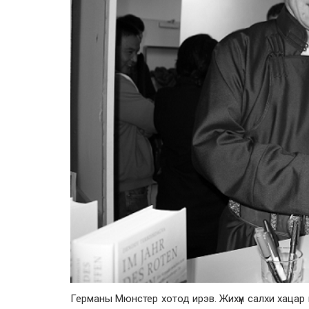
Германы Мюнстер хотод ирэв. Жихүүн салхи хацар