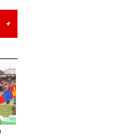
магнитудын хүчтэй
газар хөдлөлт болжээ
2026-07-21
Тажикистан Улсын
Ерөнхийлөгч энэ сарын
20-22-ны өдрүүдэд
Монгол Улсад төрийн
айлчлал хийнэ
2026-07-20
Улсын арслан
Р.Пүрэвдагва энэ
жилийн Үндэсний их
баяр наадамд барилдах
боломжгүй боллоо
2026-07-08
Үндэсний их баяр
наадмын өсвөрийн
сурын харвааны
шилдгүүд тодорлоо
2026-07-08
н