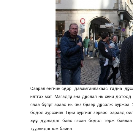
Саарал өнгийн сүүдэр давамгайлахаас гадна дүрслэ
илтгэх мэт. Магадгүй энэ дүрслэл нь хүний дот
яваа бүсгүйг араас нь янз бүрээр дүрсэлж зуржээ.
бодол зурсхийв. Түүний зургийг зэрвэс хараад ойлг
хүмүүс дурладаг байх гэсэн бодол төрж байлаа
туурвидаг юм байна.