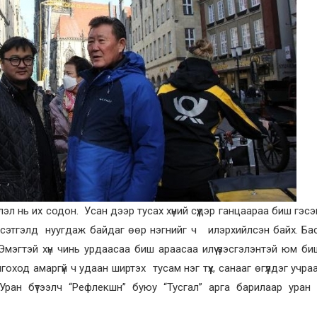
л нь их содон. Усан дээр тусах хүний сүүдэр ганцаараа биш гэсэ
оод сэтгэлд нуугдаж байдаг өөр нэгнийг ч илэрхийлсэн байх. Б
 Эмэгтэй хүн чинь урдаасаа биш араасаа илүү үзэсгэлэнтэй юм биш 
оход амаргүй ч удаан ширтэх тусам нэг түүх, санааг өгүүлдэг учра
.Уран бүтээлч “Рефлекшн” буюу “Тусгал” арга барилаар уран 