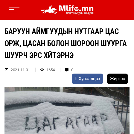
БАРУУН АЙМГУУДЫН НУТГААР ЦАС
ОРЖ, ЦАСАН БОЛОН ШОРООН ШУУРГА
ШУУРЧ ЭРС ХҮЙТЭРНЭ
2021-11-01
1654
0
Хуваалцах
Жиргэх