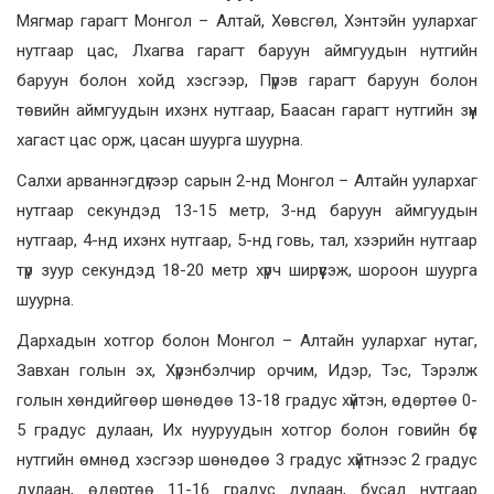
Мягмар гарагт Монгол – Алтай, Хөвсгөл, Хэнтэйн уулархаг
нутгаар цас, Лхагва гарагт баруун аймгуудын нутгийн
баруун болон хойд хэсгээр, Пүрэв гарагт баруун болон
төвийн аймгуудын ихэнх нутгаар, Баасан гарагт нутгийн зүүн
хагаст цас орж, цасан шуурга шуурна.
Салхи арваннэгдүгээр сарын 2-нд Монгол – Алтайн уулархаг
нутгаар секундэд 13-15 метр, 3-нд баруун аймгуудын
нутгаар, 4-нд ихэнх нутгаар, 5-нд говь, тал, хээрийн нутгаар
түр зуур секундэд 18-20 метр хүрч ширүүсэж, шороон шуурга
шуурна.
Дархадын хотгор болон Монгол – Алтайн уулархаг нутаг,
Завхан голын эх, Хүрэнбэлчир орчим, Идэр, Тэс, Тэрэлж
голын хөндийгөөр шөнөдөө 13-18 градус хүйтэн, өдөртөө 0-
5 градус дулаан, Их нууруудын хотгор болон говийн бүс
нутгийн өмнөд хэсгээр шөнөдөө 3 градус хүйтнээс 2 градус
дулаан, өдөртөө 11-16 градус дулаан, бусад нутгаар