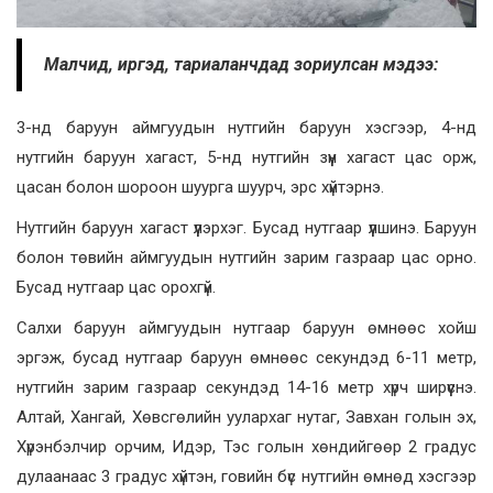
Малч­ид, иргэд, тариаланчдад зориулсан мэдээ:
3-нд баруун аймгуудын нутгийн баруун хэсгээр, 4-нд
нутгийн баруун хагаст, 5-нд нутгийн зүүн хагаст цас орж,
цасан болон шороон шуурга шуурч, эрс хүйтэрнэ.
Нутгийн баруун хагаст үүлэрхэг. Бусад нутгаар үүлшинэ. Баруун
болон төвийн аймгуудын нутгийн зарим газраар цас орно.
Бусад нутгаар цас орохгүй.
Салхи баруун аймгуудын нутгаар баруун өмнөөс хойш
эргэж, бусад нутгаар баруун өмнөөс секундэд 6-11 метр,
нутгийн зарим газраар секундэд 14-16 метр хүрч ширүүснэ.
Алтай, Хангай, Хөвсгөлийн уулархаг нутаг, Завхан голын эх,
Хүрэнбэлчир орчим, Идэр, Тэс голын хөндийгөөр 2 градус
дулаанаас 3 градус хүйтэн, говийн бүс нутгийн өмнөд хэсгээр