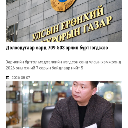
Долоодугаар сард 709.503 зөрчил бүртгэгджээ
Зөрчлийн бүртгэл мэдээллийн нэгдсэн санд улсын хэмжээнд
2026 оны эхний 7 сарын байдлаар нийт 5
2026-08-07