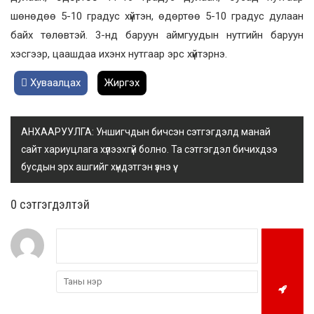
шөнөдөө 5-10 градус хүйтэн, өдөртөө 5-10 градус дулаан
байх төлөвтэй. 3-нд баруун аймгуудын нутгийн баруун
хэсгээр, цаашдаа ихэнх нутгаар эрс хүйтэрнэ.
Хуваалцах
Жиргэх
АНХААРУУЛГА: Уншигчдын бичсэн сэтгэгдэлд манай
сайт хариуцлага хүлээхгүй болно. Та сэтгэгдэл бичихдээ
бусдын эрх ашгийг хүндэтгэн үзнэ үү.
0 cэтгэгдэлтэй