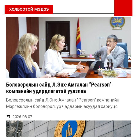
ХОЛБООТОЙ МЭДЭЭ
Боловсролын сайд Л.Энх-Амгалан “Pearson”
компанийн удирдлагатай уулзлаа
Боловсролын сайд Л.Энх-Амгалан "Pearson" компанийн
Мэргэжлийн боловсрол, ур чадварын асуудал хариуцс
2026-08-07