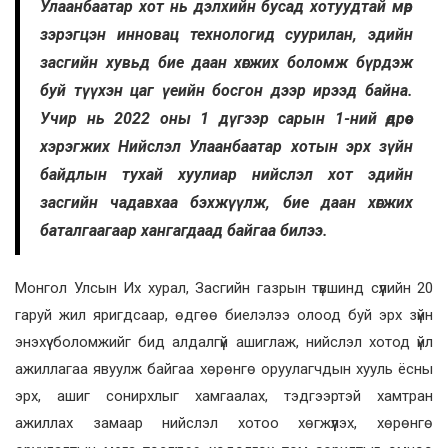
Улаанбаатар хот нь дэлхийн бусад хотуудтай мөр
зэрэгцэн инновац технологид суурилан, эдийн
засгийн хувьд бие даан хөгжих боломж бүрдэж
буй түүхэн цаг үеийн босгон дээр ирээд байна.
Учир нь 2022 оны 1 дүгээр сарын 1-ний өдрөөс
хэрэгжих Нийслэл Улаанбаатар хотын эрх зүйн
байдлын тухай хуулиар нийслэл хот эдийн
засгийн чадавхаа бэхжүүлж, бие даан хөгжих
баталгаагаар хангагдаад байгаа билээ.
Монгол Улсын Их хурал, Засгийн газрын түвшинд сүүлийн 20
гаруй жил яригдсаар, өдгөө биелэлээ олоод буй эрх зүйн
энэхүү боломжийг бид алдалгүй ашиглаж, нийслэл хотод үйл
ажиллагаа явуулж байгаа хөрөнгө оруулагчдын хууль ёсны
эрх, ашиг сонирхлыг хамгаалах, тэдгээртэй хамтран
ажиллах замаар нийслэл хотоо хөгжүүлэх, хөрөнгө