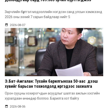
Зөрчлийн бүртгэл мэдээллийн нэгдсэн санд улсын хэмжээнд
2026 оны эхний 7 сарын байдлаар нийт 5
2026-08-07
Э.Бат-Амгалан: Тухайн барилгынхаа 50-аас дээш
хувийг барьсан тохиолдолд иргэдээс захиалга
авдаг болгоно
Орон сууцны хохирогчдын асуудлыг шалгах ажлын хэсгийн
хуралдаан өнөөдөр боллоо. Барилга хот байгу
2026-08-06