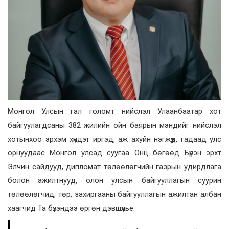
Монгол Улсын гал голомт нийслэл Улаанбаатар хот
байгуулагдсаны 382 жилийн ойн баярын мэндийг нийслэл
хотынхоо эрхэм хүндэт иргэд, аж ахуйн нэгжүүд, гадаад улс
орнуудаас Монгол улсад суугаа Онц бөгөөд Бүрэн эрхт
Элчин сайдууд, дипломат төлөөлөгчийн газрын удирдлага
болон ажилтнууд, олон улсын байгууллагын суурин
төлөөлөгчид, төр, захиргааны байгууллагын ажилтан албан
хаагчид Та бүхэндээ өргөн дэвшүүлье.