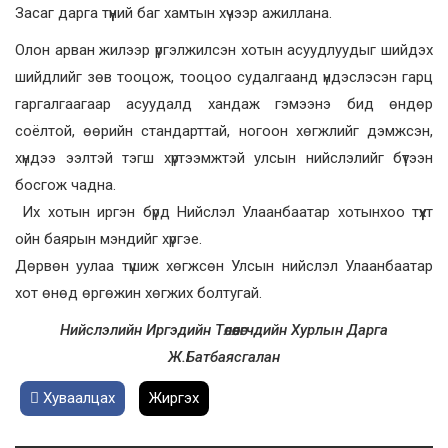
Засаг дарга түүний баг хамтын хүчээр ажиллана.
Олон арван жилээр үргэлжилсэн хотын асуудлуудыг шийдэх
шийдлийг зөв тооцож, тооцоо судалгаанд үндэслэсэн гарц
гаргалгаагаар асуудалд хандаж гэмээнэ бид өндөр
соёлтой, өөрийн стандарттай, ногоон хөгжлийг дэмжсэн,
хүндээ ээлтэй тэгш хүртээмжтэй улсын нийслэлийг бүтээн
босгож чадна.
Их хотын иргэн бүрд Нийслэл Улаанбаатар хотынхоо түүхт
ойн баярын мэндийг хүргэе.
Дөрвөн уулаа түшиж хөгжсөн Улсын нийслэл Улаанбаатар
хот өнөд өргөжин хөгжих болтугай.
Нийслэлийн Иргэдийн Төлөөлөгчдийн Хурлын Дарга
Ж.Батбаясгалан
Хуваалцах
Жиргэх