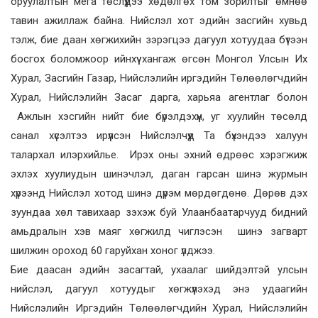
оруулалтын мега төслүүдээ хөдөлгөх том зорилтыг өмнөө
тавин ажиллаж байна. Нийслэл хот эдийн засгийн хувьд
тэлж, бие даан хөгжихийн зэрэгцээ дагуул хотуудаа бүтээн
босгох боломжоор ийнхүү хангаж өгсөн Монгол Улсын Их
Хурал, Засгийн Газар, Нийслэлийн иргэдийн Төлөөлөгчдийн
Хурал, Нийслэлийн Засаг дарга, харьяа агентлаг болон
Ажлын хэсгийн нийт бие бүрэлдэхүүн, уг хуулийн төсөлд
санал хүсэлтээ ирүүлсэн Нийслэлчүүд Та бүхэндээ халуун
талархал илэрхийлье. Ирэх оны эхний өдрөөс хэрэгжиж
эхлэх хуулиудын шинэчлэл, даган гарсан шинэ журмын
хүрээнд Нийслэл хотод шинэ дүрэм мөрдөгдөнө. Дөрөв дэх
зуундаа хөл тавихаар зэхэж буй Улаанбаатарчууд бидний
амьдралын хэв маяг хөгжилд чиглэсэн шинэ загварт
шилжин ороход 60 гаруйхан хоног үлджээ.
Бие даасан эдийн засагтай, ухаалаг шийдэлтэй улсын
нийслэл, дагуул хотуудыг хөгжүүлэхэд энэ удаагийн
Нийслэлийн Иргэдийн Төлөөлөгчдийн Хурал, Нийслэлийн