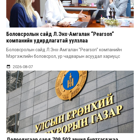
Боловсролын сайд Л.Энх-Амгалан “Pearson”
компанийн удирдлагатай уулзлаа
Боловсролын сайд Л.Энх-Амгалан "Pearson" компанийн
Мэргэжлийн боловсрол, ур чадварын асуудал хариуцс
2026-08-07
Долоодугаар сард 709.503 зөрчил бүртгэгджээ