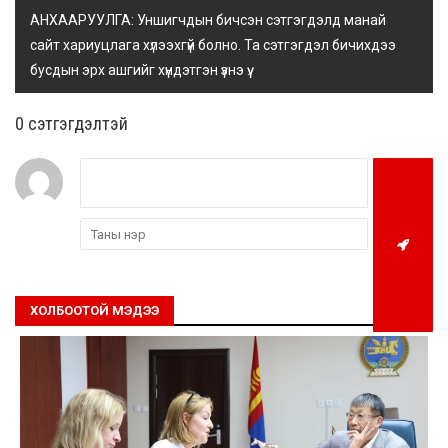
АНХААРУУЛГА: Уншигчдын бичсэн сэтгэгдэлд манай
сайт хариуцлага хүлээхгүй болно. Та сэтгэгдэл бичихдээ
бусдын эрх ашгийг хүндэтгэн үзнэ үү.
0 cэтгэгдэлтэй
ХОЛБООТОЙ МЭДЭЭ