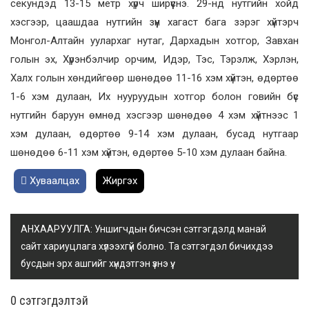
секундэд 13-15 метр хүрч ширүүснэ. 29-нд нутгийн хойд
хэсгээр, цаашдаа нутгийн зүүн хагаст бага зэрэг хүйтэрч
Монгол-Алтайн уулархаг нутаг, Дархадын хотгор, Завхан
голын эх, Хүрэнбэлчир орчим, Идэр, Тэс, Тэрэлж, Хэрлэн,
Халх голын хөндийгөөр шөнөдөө 11-16 хэм хүйтэн, өдөртөө
1-6 хэм дулаан, Их нууруудын хотгор болон говийн бүс
нутгийн баруун өмнөд хэсгээр шөнөдөө 4 хэм хүйтнээс 1
хэм дулаан, өдөртөө 9-14 хэм дулаан, бусад нутгаар
шөнөдөө 6-11 хэм хүйтэн, өдөртөө 5-10 хэм дулаан байна.
Хуваалцах
Жиргэх
АНХААРУУЛГА: Уншигчдын бичсэн сэтгэгдэлд манай
сайт хариуцлага хүлээхгүй болно. Та сэтгэгдэл бичихдээ
бусдын эрх ашгийг хүндэтгэн үзнэ үү.
0 cэтгэгдэлтэй