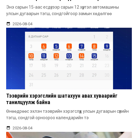
Энэ сарын 15-аас есдүгээр сарын 12 хүртэл автомашины
улсын дугаарын тэгш, сондгойгоор замын хөдөлгөө
2026-08-04
Тээврийн хэрэгслийн шатахуун авах хуваарийг
танилцуулж байна
Өнөөдрөөс эхлэн тээврийн хэрэгслүүд улсын дугаарын сүүлийн
тэгш, сондгой орноороо календарийн тэ
2026-08-04