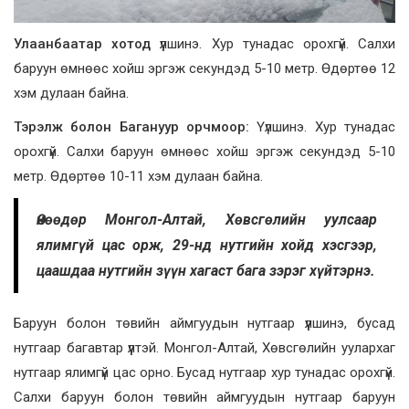
Улаанбаатар хотод
үүлшинэ. Хур тунадас орохгүй. Салхи
баруун өмнөөс хойш эргэж секундэд 5-10 метр. Өдөртөө 12
хэм дулаан байна.
Тэрэлж болон Багануур орчмоор:
Үүлшинэ. Хур тунадас
орохгүй. Салхи баруун өмнөөс хойш эргэж секундэд 5-10
метр. Өдөртөө 10-11 хэм дулаан байна.
Өнөөдөр Монгол-Алтай, Хөвсгөлийн уулсаар
ялимгүй цас орж, 29-нд нутгийн хойд хэсгээр,
цаашдаа нутгийн зүүн хагаст бага зэрэг хүйтэрнэ.
Баруун болон төвийн аймгуудын нутгаар үүлшинэ, бусад
нутгаар багавтар үүлтэй. Монгол-Алтай, Хөвсгөлийн уулархаг
нутгаар ялимгүй цас орно. Бусад нутгаар хур тунадас орохгүй.
Салхи баруун болон төвийн аймгуудын нутгаар баруун