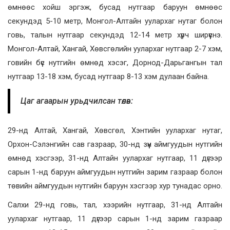
өмнөөс хойш эргэж, бусад нутгаар баруун өмнөөс
секундэд 5-10 метр, Монгол-Алтайн уулархаг нутаг болон
говь, талын нутгаар секундэд 12-14 метр хүрч ширүүснэ.
Монгол-Алтай, Хангай, Хөвсгөлийн уулархаг нутгаар 2-7 хэм,
говийн бүс нутгийн өмнөд хэсэг, Дорнод-Дарьгангын тал
нутгаар 13-18 хэм, бусад нутгаар 8-13 хэм дулаан байна.
Цаг агаарын урьдчилсан төлөв:
29-нд Алтай, Хангай, Хөвсгөл, Хэнтийн уулархаг нутаг,
Орхон-Сэлэнгийн сав газраар, 30-нд зүүн аймгуудын нутгийн
өмнөд хэсгээр, 31-нд Алтайн уулархаг нутгаар, 11 дүгээр
сарын 1-нд баруун аймгуудын нутгийн зарим газраар болон
төвийн аймгуудын нутгийн баруун хэсгээр хур тунадас орно.
Салхи 29-нд говь, тал, хээрийн нутгаар, 31-нд Алтайн
уулархаг нутгаар, 11 дүгээр сарын 1-нд зарим газраар