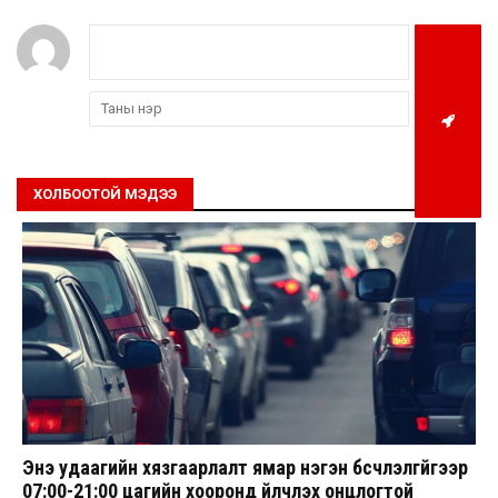
ХОЛБООТОЙ МЭДЭЭ
Энэ удаагийн хязгаарлалт ямар нэгэн бүсчлэлгүйгээр
07:00-21:00 цагийн хооронд үйлчлэх онцлогтой