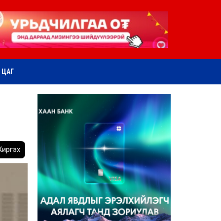
ӨТ ЦАГ
иргэх