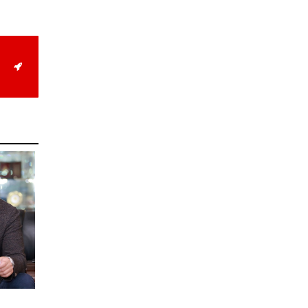
Д.Алтанцоож энэ сарын
17-ны өдөр “Заан
Жимни” автомашинаа
гардан авна
2026-08-03
Г.Дамдинням: Улсын
дугаарын тэгш,
сондгойгоор хязгаарлан
шатахуун олгоно
2026-08-03
ОХУ шатахууны
экспортын хоригоо 2027
оны нэгдүгээр сар
хүртэл сунгажээ
2026-07-31
Шинэ бүтцээр хичээлийн
жил дөрвөн улиралтай
боллоо
2026-07-28
Нийслэлийн хэмжээнд
өнгөрсөн долоо хоногт
гал түймрийн 35
дуудлага бүртгэгджээ