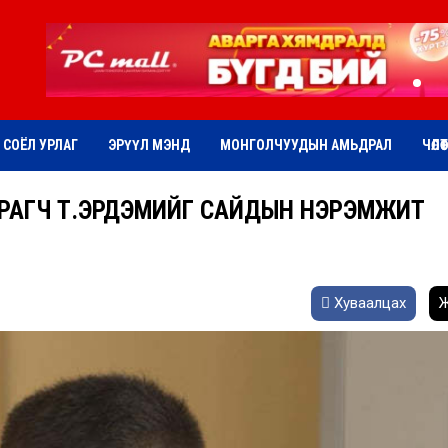
СОЁЛ УРЛАГ
ЭРҮҮЛ МЭНД
МОНГОЛЧУУДЫН АМЬДРАЛ
ЧӨЛӨ
УРАГЧ Т.ЭРДЭМИЙГ САЙДЫН НЭРЭМЖИТ
Хуваалцах
Ж