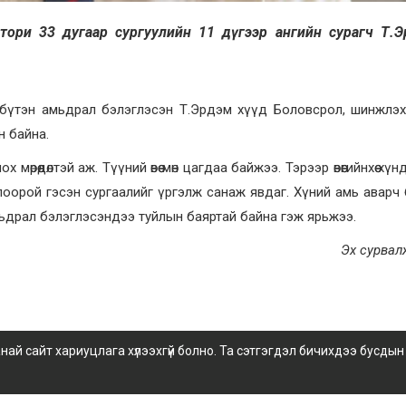
тори 33 дугаар сургуулийн 11 дүгээр ангийн сурагч Т.
эг бүтэн амьдрал бэлэглэсэн Т.Эрдэм хүүд Боловсрол, шинжлэ
 байна.
рөөдөлтэй аж. Түүний өвөө мөн цагдаа байжээ. Тэрээр өвөөгийнхөө хү
олоорой гэсэн сургаалийг үргэлж санаж явдаг. Хүний амь аварч
мьдрал бэлэглэсэндээ туйлын баяртай байна гэж ярьжээ.
Эх сурвал
 сайт хариуцлага хүлээхгүй болно. Та сэтгэгдэл бичихдээ бусдын