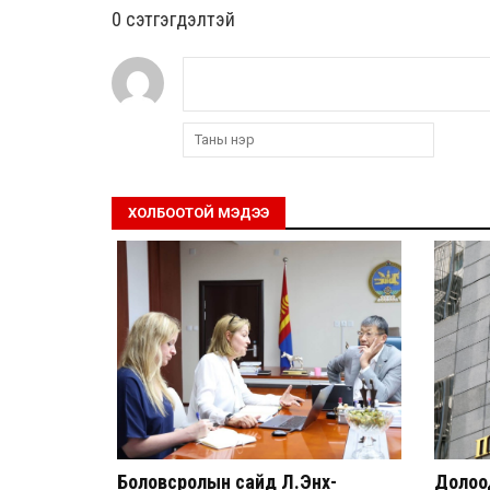
0 cэтгэгдэлтэй
ХОЛБООТОЙ МЭДЭЭ
Боловсролын сайд Л.Энх-
Долоод