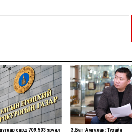
угаар сард 709.503 зөрчил
Э.Бат-Амгалан: Тухайн