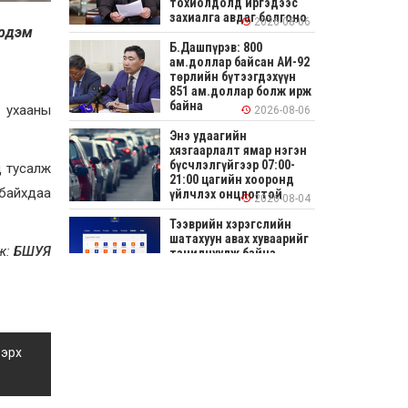
тохиолдолд иргэдээс
захиалга авдаг болгоно
2026-08-06
Эрдэм
Б.Дашпүрэв: 800
ам.доллар байсан АИ-92
төрлийн бүтээгдэхүүн
851 ам.доллар болж ирж
байна
х ухааны
2026-08-06
Энэ удаагийн
хязгаарлалт ямар нэгэн
бүсчлэлгүйгээр 07:00-
нд тусалж
21:00 цагийн хооронд
 байхдаа
үйлчлэх онцлогтой
2026-08-04
Тээврийн хэрэгслийн
шатахуун авах хуваарийг
ж:
БШУЯ
танилцуулж байна
2026-08-04
СОНИРХОЛТОЙ: Ихэр
шар, цусан толботой
өндөг аюултай юу?
 эрх
2026-08-04
Улсын заан