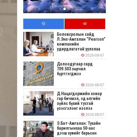
Боловсролын сайд
Л.Энх-Амгалан “Pearson”
компанийн
удирдлагатай уулзлаа
2026-08-07
Долоодугаар сард
709.503 зөрчил
бүртгэгджээ
2026-08-07
Д.Нацагдоржийн ховор
гар бичмэл, эд өлгийн
зүйлс бүхий тусгай
үзэсгэлэнг нээлээ
2026-08-07
Э.Бат-Амгалан: Тухайн
барилгынхаа 50-аас
дээш хувийг барьсан