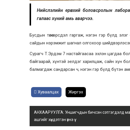
Нийслэлийн ерөнхий боловсролын лабора
галаас хүний амь аварчээ.
Бусдын төлөө эрсдэл гаргаж, нэгэн гэр бүлд эл
сайдын нэрэмжит шагнал олгохоор шийдвэрлэсэн
Сурагч Т.Эрдэм 7 настайгаасаа эхлэн цагдаа болох мө
байгаарай, хүнтэй эелдэг харилцаж, сайн хүн б
балмагдаж сандарсан ч, нэгэн гэр бүлд бүтэн а
Хуваалцах
Жиргэх
АНХААРУУЛГА: Уншигчдын бичсэн сэтгэгдэлд манай
ашгийг хүндэтгэн үзнэ үү.