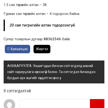
1.5 сая төгрөгийн азтан – 38
Гурван сая төгрөгийн азтан – 4 тодорсон байна.
20 сая төгрөгийн азтан тодорсонгүй.
Супер тохирлын дугаар
88362546
байв.
Хуваалцах
Жиргэх
АНХААРУУЛГА: Уншигчдын бичсэн сэтгэгдэлд манай
сайт хариуцлага хүлээхгүй болно. Та сэтгэгдэл бичихдээ
бусдын эрх ашгийг хүндэтгэн үзнэ үү.
0 cэтгэгдэлтэй