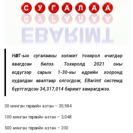
НӨАТ-ын сугалааны ээлжит тохирол өчигдөр
явагдсан билээ. Тохиролд 2021 оны
есдүгээр сарын 1-30-ны өдрийн хооронд
худалдан авалтаар олгогдож, EBarimt системд
бүртгэгдсэн 34,317,014 баримт хамрагджээ.
30 мянган төгрөгийн азтан – 30,984
100 мянган төгрөгийн азтан – 3,048
500 мянган төгрөгийн азтан – 330