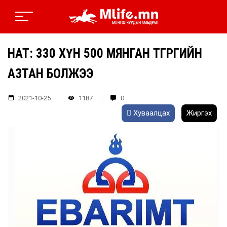
НӨАТ: 330 ХҮН 500 МЯНГАН ТӨГРӨГИЙН
АЗТАН БОЛЖЭЭ
2021-10-25
1187
0
Хуваалцах
Жиргэх