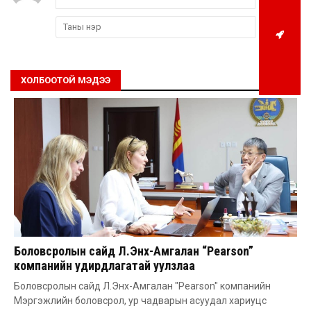
ХОЛБООТОЙ МЭДЭЭ
Боловсролын сайд Л.Энх-Амгалан “Pearson”
компанийн удирдлагатай уулзлаа
Боловсролын сайд Л.Энх-Амгалан "Pearson" компанийн
Мэргэжлийн боловсрол, ур чадварын асуудал хариуцс