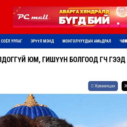
СОЁЛ УРЛАГ
ЭРҮҮЛ МЭНД
МОНГОЛЧУУДЫН АМЬДРАЛ
ЧӨЛӨ
ОЛДОГГҮЙ ЮМ, ГИШҮҮН БОЛГООД ӨГӨӨЧ ГЭЭД
Хуваалцах
Ж