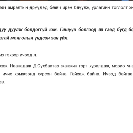
рөгч амралтын өдрүүдэд бөө авч ирэн бөөлүүлж, урлагийн тоглолт х
 дуу дуулж болдоггүй юм. Гишүүн болгоод өгөөч гээд бүгд бөө
баатай монголын үндсэн зан үйл.
их гэхээр ичээд л.
тчихаж. Наанадаж Д.Сүхбаатар жанжин гэрт хуралдаж, морио у
с ичих хэмжээнд хүрсэн байна. Гайхаж байна. Ичээд байгаа
эв.