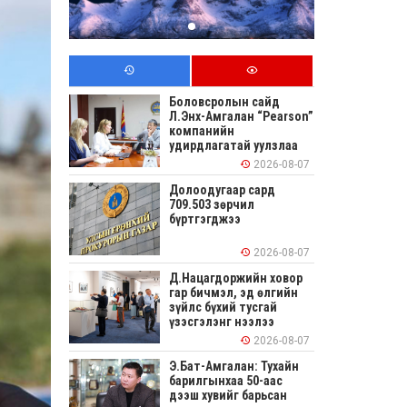
Боловсролын сайд
Л.Энх-Амгалан “Pearson”
компанийн
удирдлагатай уулзлаа
2026-08-07
Долоодугаар сард
709.503 зөрчил
бүртгэгджээ
2026-08-07
Д.Нацагдоржийн ховор
гар бичмэл, эд өлгийн
зүйлс бүхий тусгай
үзэсгэлэнг нээлээ
2026-08-07
Э.Бат-Амгалан: Тухайн
барилгынхаа 50-аас
дээш хувийг барьсан