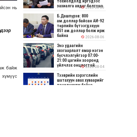
тохиолдолд иргэдээс
захиалга авдаг болгоно
ийсэн нь
2026-08-06
Б.Дашпүрэв: 800
ам.доллар байсан АИ-92
төрлийн бүтээгдэхүүн
 дээр
851 ам.доллар болж ирж
байна
2026-08-06
Энэ удаагийн
хязгаарлалт ямар нэгэн
бүсчлэлгүйгээр 07:00-
21:00 цагийн хооронд
үйлчлэх онцлогтой
2026-08-04
наж байж
Тээврийн хэрэгслийн
 хүмүүс
шатахуун авах хуваарийг
танилцуулж байна
2026-08-04
СОНИРХОЛТОЙ: Ихэр
шар, цусан толботой
өндөг аюултай юу?
2026-08-04
Улсын заан