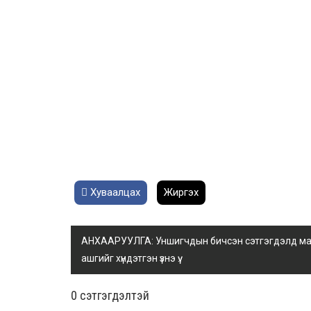
Хуваалцах
Жиргэх
АНХААРУУЛГА: Уншигчдын бичсэн сэтгэгдэлд манай
ашгийг хүндэтгэн үзнэ үү.
0 cэтгэгдэлтэй