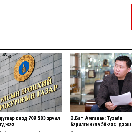
угаар сард 709.503 зөрчил
Э.Бат-Амгалан: Тухайн
эгджээ
барилгынхаа 50-аас дээш 
барьсан тохиолдолд иргэ