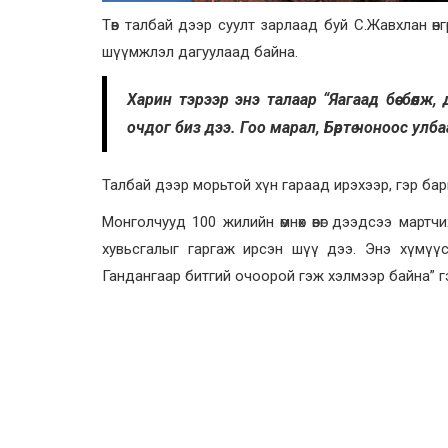
Төв талбай дээр суулт зарлаад буй С.Жавхлан өнгө
шүүмжлэл дагуулаад байна.
Харин тэрээр энэ талаар “Яагаад бөө бөөлж,
очдог биз дээ. Гоо марал, Бөртө чоноос ул
Талбай дээр морьтой хүн гараад ирэхээр, гэр бар
Монголчууд 100 жилийн өмнөх өвөг дээдсээ мар
хувьсгалыг гаргаж ирсэн шүү дээ. Энэ хүмүү
Гандангаар битгий очоорой гэж хэлмээр байна” г