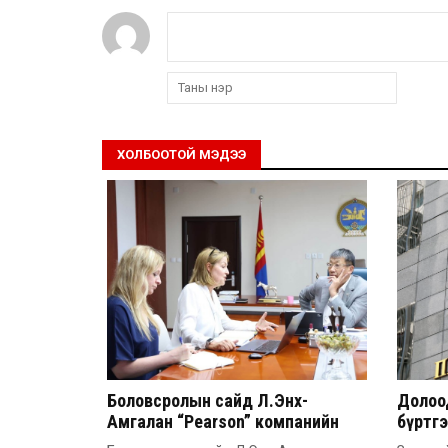
ХОЛБООТОЙ МЭДЭЭ
Боловсролын сайд Л.Энх-
Долоод
Амгалан “Pearson” компанийн
бүртг
удирдлагатай уулзлаа