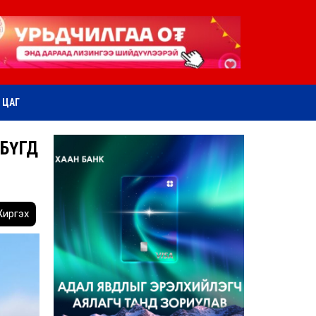
ӨТ ЦАГ
 БҮГД
иргэх