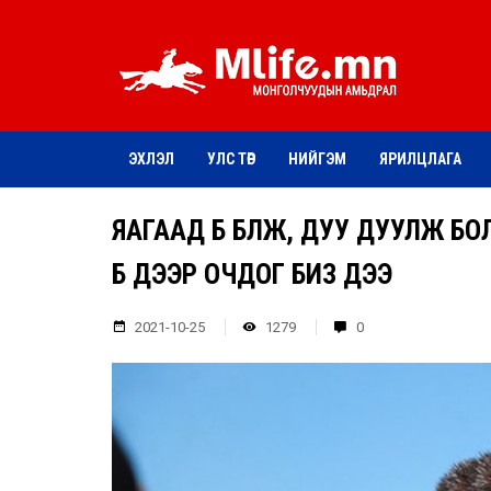
ЭХЛЭЛ
УЛС ТӨР
НИЙГЭМ
ЯРИЛЦЛАГА
ЯАГААД БӨӨ БӨӨЛЖ, ДУУ ДУУЛЖ Б
БӨӨ ДЭЭР ОЧДОГ БИЗ ДЭЭ
2021-10-25
1279
0