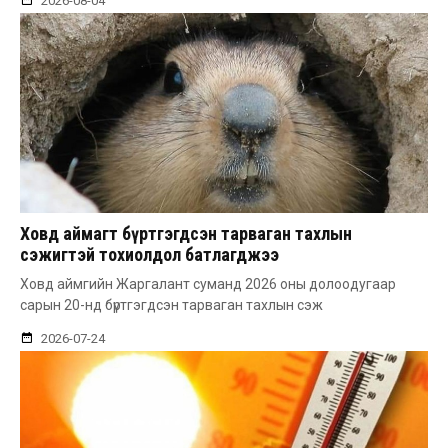
2026-08-04
Ховд аймагт бүртгэгдсэн тарваган тахлын
сэжигтэй тохиолдол батлагджээ
Ховд аймгийн Жаргалант суманд 2026 оны долоодугаар
сарын 20-нд бүртгэгдсэн тарваган тахлын сэж
2026-07-24