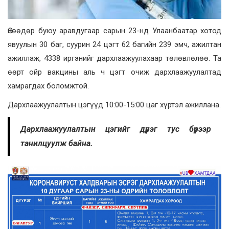
Өнөөдөр буюу аравдугаар сарын 23-нд Улаанбаатар хотод
явуулын 30 баг, суурин 24 цэгт 62 багийн 239 эмч, ажилтан
ажиллаж, 4338 иргэнийг дархлаажуулахаар төлөвлөлөө. Та
өөрт ойр вакцины аль ч цэгт очиж дархлаажуулалтад
хамрагдах боломжтой.
Дархлаажуулалтын цэгүүд 10:00-15:00 цаг хүртэл ажиллана.
Дархлаажуулалтын цэгийг дүүрэг тус бүрээр
танилцуулж байна.