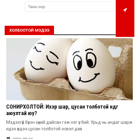
ХОЛБООТОЙ МЭДЭЭ
СОНИРХОЛТОЙ: Ихэр шар, цусан толботой өндөг
аюултай юу?
Мэдэхгүй бүхэн хүний дайсан гэж нэг үг бий. Урьд нь өндөг шарж
идэх үедээ цусан толботой эсвэл дав