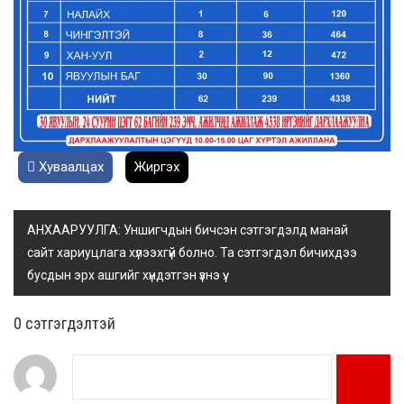
Хуваалцах
Жиргэх
АНХААРУУЛГА: Уншигчдын бичсэн сэтгэгдэлд манай
сайт хариуцлага хүлээхгүй болно. Та сэтгэгдэл бичихдээ
бусдын эрх ашгийг хүндэтгэн үзнэ үү.
0 cэтгэгдэлтэй