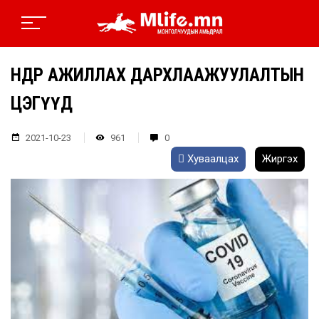
ӨНӨӨДӨР АЖИЛЛАХ ДАРХЛААЖУУЛАЛТЫН
ЦЭГҮҮД
2021-10-23
961
0
Хуваалцах
Жиргэх