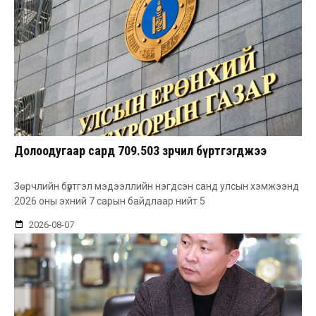
Долоодугаар сард 709.503 зөрчил бүртгэгджээ
Зөрчлийн бүртгэл мэдээллийн нэгдсэн санд улсын хэмжээнд
2026 оны эхний 7 сарын байдлаар нийт 5
2026-08-07