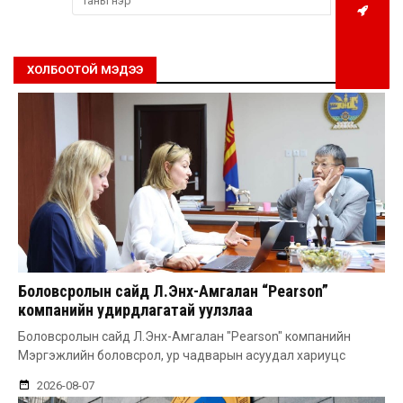
ХОЛБООТОЙ МЭДЭЭ
Боловсролын сайд Л.Энх-Амгалан “Pearson”
компанийн удирдлагатай уулзлаа
Боловсролын сайд Л.Энх-Амгалан "Pearson" компанийн
Мэргэжлийн боловсрол, ур чадварын асуудал хариуцс
2026-08-07