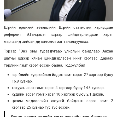
Шүүхийн ерөнхий зөвлөлийн Шүүхийн статистик хариуцсан
референт Э.Ганцэцэг шүүхээр шийдвэрлэгдсэн хэрэг
маргаанд хийсэн дүн шинжилгээг танилцууллаа.
Тэрээр
“Энэ оны гуравдугаар улирлын байдлаар Анхан
шатны шүүхээр хянан шийдвэрлэсэн нийт хэргээс дараах
төрлийн гэмт хэрэг өссөн байна. Тодруулбал
гэр бүлийн хүчирхийлэл үйлдэх гэмт хэрэг 27 хэргээр буюу
16.8 хувиар,
хахууль авах гэмт хэрэг 4 хэргээр буюу 14.8 хувиар,
хүүхдийн эсрэг гэмт хэрэг 10 хэргээр буюу 2.1 дахин,
цахим мэдээллийн аюулгүй байдлын эсрэг гэмт 2
хэргээр 25 хувиар тус тус өссөн.
Харин зарим төрлийн гэмт хэргийн тоо буурлаа.