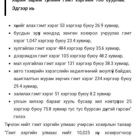
Эдгээр нь
хүнийг алах гэмт хэрэг 53 хэргээр буюу 26.9 хувиар,
бусдын эрүүл мэндэд хөнгөн хохирол учруулах гэмт
хэрэг 1,047 хэргээр буюу 23.4 хувиар,
хулгайлах гэмт хэрэг 484 хэргээр буюу 35.6 хувиар,
дээрэмдэх гэмт хэрэг 105 хэргээр буюу 48.2 хувиар,
мал хулгайлах гэмт хэрэг 131 хэргээр буюу 38.3 хувиар,
авто тээврийн хэрэгслийн хөдөлгөөний аюулгүй байдал,
ашиглалтын журам зөрчих гэмт хэрэг 234 хэргээр буюу
29.4 хувиар,
залилах гэмт хэрэг 51 хэргээр буюу 8.2 хувиар
улсын хилээр барааг хууль бусаар хил нэвтрүүлэх 25
хэргээр буюу 75.8 хувиар тус тус буурсан дүнтэй гарсан”
гэлээ.
Түүнчлэн нийт гэмт хэргийн улмаас учирсан хохирлын талаар
“Гэмт хэргийн улмаас нийт 10,025 хүн хохирогчоор