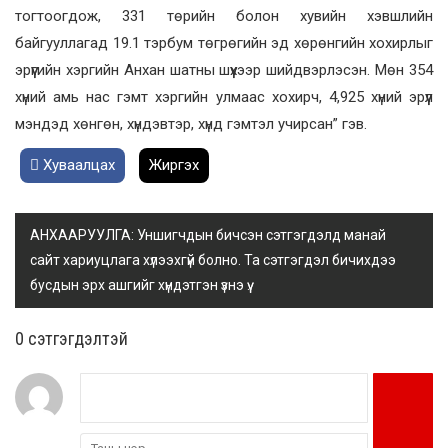
тогтоогдож, 331 төрийн болон хувийн хэвшлийн
байгууллагад 19.1 тэрбум төгрөгийн эд хөрөнгийн хохирлыг
эрүүгийн хэргийн Анхан шатны шүүхээр шийдвэрлэсэн. Мөн 354
хүний амь нас гэмт хэргийн улмаас хохирч, 4,925 хүний эрүүл
мэндэд хөнгөн, хүндэвтэр, хүнд гэмтэл учирсан” гэв.
Хуваалцах
Жиргэх
АНХААРУУЛГА: Уншигчдын бичсэн сэтгэгдэлд манай
сайт хариуцлага хүлээхгүй болно. Та сэтгэгдэл бичихдээ
бусдын эрх ашгийг хүндэтгэн үзнэ үү.
0 cэтгэгдэлтэй