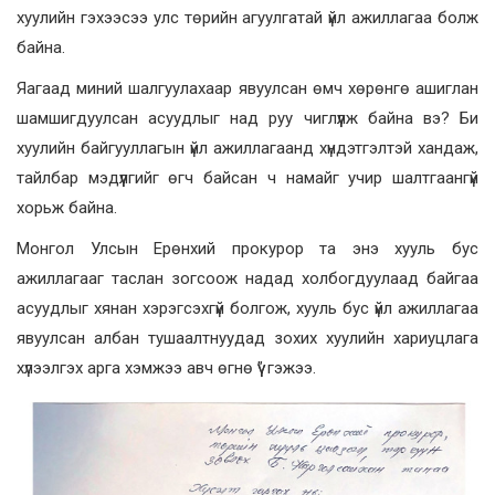
хуулийн гэхээсээ улс төрийн агуулгатай үйл ажиллагаа болж
байна.
Яагаад миний шалгуулахаар явуулсан өмч хөрөнгө ашиглан
шамшигдуулсан асуудлыг над руу чиглүүлж байна вэ? Би
хуулийн байгууллагын үйл ажиллагаанд хүндэтгэлтэй хандаж,
тайлбар мэдүүлгийг өгч байсан ч намайг учир шалтгаангүй
хорьж байна.
Монгол Улсын Ерөнхий прокурор та энэ хууль бус
ажиллагааг таслан зогсоож надад холбогдуулаад байгаа
асуудлыг хянан хэрэгсэхгүй болгож, хууль бус үйл ажиллагаа
явуулсан албан тушаалтнуудад зохих хуулийн хариуцлага
хүлээлгэх арга хэмжээ авч өгнө үү” гэжээ.