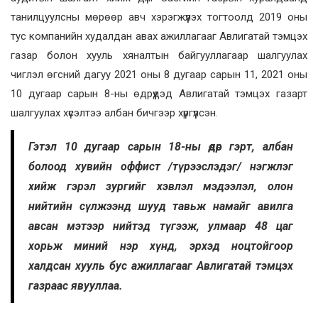
танилцуулсны мөрөөр авч хэрэгжүүлэх тогтоолд 2019 оны
тус компанийн худалдан авах ажиллагааг Авлигатай тэмцэх
газар болон хууль хяналтын байгууллагаар шалгуулах
чиглэл өгсний дагуу 2021 оны 8 дугаар сарын 11, 2021 оны
10 дугаар сарын 8-ны өдрүүдэд Авлигатай тэмцэх газарт
шалгуулах хүсэлтээ албан бичгээр хүргүүлсэн.
Гэтэл 10 дугаар сарын 18-ны өдөр гэрт, албан
болоод хувийн оффист /түрээслэдэг/ нэгжлэг
хийж гэрэл зургийг хэвлэл мэдээлэл, олон
нийтийн сүлжээнд шууд тавьж намайг авилга
авсан мэтээр нийтэд түгээж, улмаар 48 цаг
хорьж миний нэр хүнд, эрхэд ноцтойгоор
халдсан хууль бус ажиллагааг Авлигатай тэмцэх
газраас явууллаа.