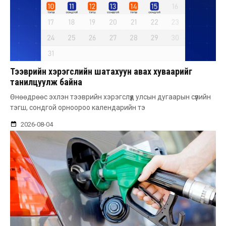
Тээврийн хэрэгслийн шатахуун авах хуваарийг
танилцуулж байна
Өнөөдрөөс эхлэн тээврийн хэрэгслүүд улсын дугаарын сүүлийн
тэгш, сондгой орноороо календарийн тэ
2026-08-04