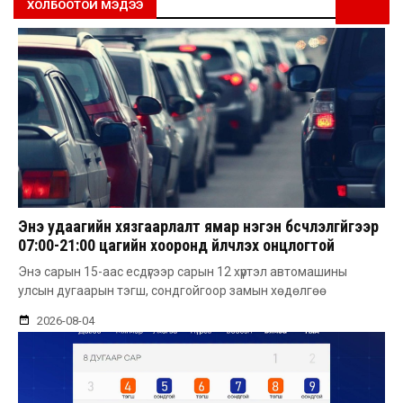
ХОЛБООТОЙ МЭДЭЭ
Энэ удаагийн хязгаарлалт ямар нэгэн бүсчлэлгүйгээр
07:00-21:00 цагийн хооронд үйлчлэх онцлогтой
Энэ сарын 15-аас есдүгээр сарын 12 хүртэл автомашины
улсын дугаарын тэгш, сондгойгоор замын хөдөлгөө
2026-08-04