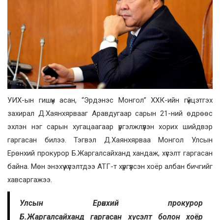
УИХ-ын гишүүн асан, “Эрдэнэс Монгол” ХХК-ийн гүйцэтгэх
захирал Д.Хаянхярвааг Аравдугаар сарын 21-ний өдрөөс
эхлэн нэг сарын хугацаагаар үргэлжлүүлэн хорих шийдвэр
гаргасан билээ. Тэгвэл Д.Хаянхярваа Монгол Улсын
Ерөнхий прокурор Б.Жаргалсайханд хандаж, хүсэлт гаргасан
байна. Мөн энэхүү хүсэлтдээ АТГ-т хүргүүлсэн хоёр албан бичгийг
хавсаргажээ.
Улсын Ерөнхий прокурор
Б.Жаргалсайханд гаргасан хүсэлт болон хоёр