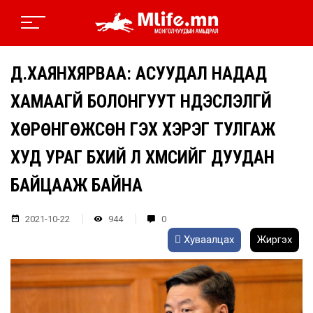
Д.ХАЯНХЯРВАА: АСУУДАЛ НАДАД
ХАМААГҮЙ БОЛОНГУУТ ҮНДЭСЛЭЛГҮЙ
ХӨРӨНГӨЖСӨН ГЭХ ХЭРЭГ ТУЛГАЖ
ХУД УРАГ БҮХИЙ Л ХҮМҮҮСИЙГ ДУУДАН
БАЙЦААЖ БАЙНА
2021-10-22
944
0
Хуваалцах
Жиргэх