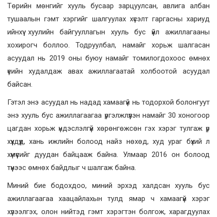
Төрийн мөнгийг хууль бусаар зарцуулсан, авлига албан
тушаалын гэмт хэргийг шалгуулах хүсэлт гаргасны хариуд
ийнхүү хуулийн байгууллагын хууль бус үйл ажиллагааны
хохирогч боллоо. Тодруулбал, намайг хорьж шалгасан
асуудал нь 2019 оны буюу намайг томилогдохоос өмнөх
үеийн худалдаж авах ажиллагаатай холбоотой асуудал
байсан.
Гэтэл энэ асуудал нь надад хамаагүй нь тодорхой болонгуут
энэ хууль бус ажиллагаагаа үргэлжлүүлэн намайг 30 хоногоор
цагдан хорьж үндэслэлгүй хөрөнгөжсөн гэх хэрэг тулгаж үр
хүүхдүүд, хань ижлийн болоод найз нөхөд, худ ураг бүхий л
хүмүүсийг дуудан байцааж байна. Улмаар 2016 он болоод
түүнээс өмнөх байдлыг ч шалгаж байна.
Миний бие бодохдоо, миний эрхэд халдсан хууль бус
ажиллагаагаа хаацайлахын тулд ямар ч хамаагүй хэрэг
хүлээлгэх, олон нийтэд гэмт хэрэгтэн болгож, харагдуулах