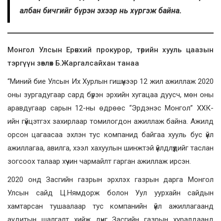
албан бичгийг бүрэн эхээр нь хүргэж байна.
Монгол Улсын Ерөнхий прокурор, төрийн хууль цаазын
тэргүүн зөвлөх Б.Жаргалсайхан танаа
“Миний бие Улсын Их Хурлын гишүүнээр 12 жил ажиллаж 2020
оны зургадугаар сард бүрэн эрхийн хугацаа дуусч, мөн оны
аравдугаар сарын 12-ны өдрөөс “Эрдэнэс Монгол” ХХК-
ийн гүйцэтгэх захирлаар томилогдон ажиллаж байна. Ажилд
орсон цагаасаа эхлэн тус компанид байгаа хууль бус үйл
ажиллагаа, авилга, хээл хахуулын шинжтэй үйлдлүүдийг таслан
зогсоох талаар хүчин чармайлт гарган ажиллаж ирсэн.
2020 онд Засгийн газрын эрхлэх газрын дарга Монгол
Улсын сайд Ц.Нямдорж болон Уул уурхайн сайдын
хамтарсан тушаалаар тус компанийн үйл ажиллагаанд
аудитын шалгалт хийж дүнг Засгийн газрын хуралдаанд