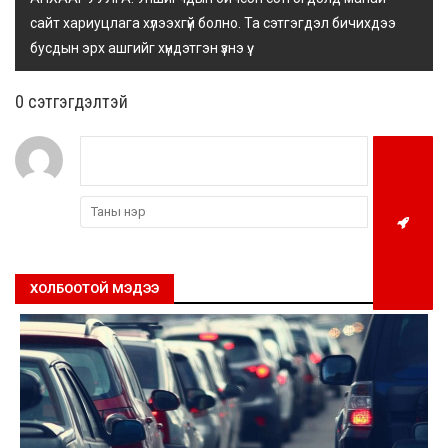
сайт хариуцлага хүлээхгүй болно. Та сэтгэгдэл бичихдээ
бусдын эрх ашгийг хүндэтгэн үзнэ үү.
0 cэтгэгдэлтэй
ХОЛБООТОЙ МЭДЭЭ