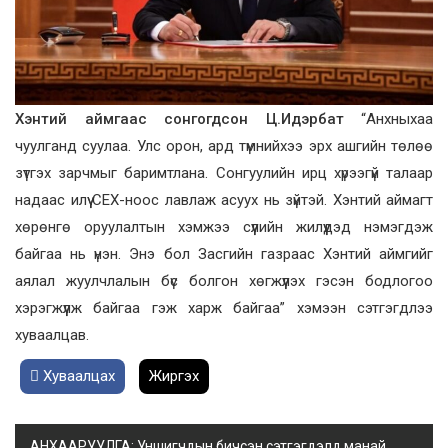
Хэнтий аймгаас сонгогдсон Ц.Идэрбат
“Анхныхаа
чуулганд суулаа. Улс орон, ард түмнийхээ эрх ашгийн төлөө
зүтгэх зарчмыг баримтлана. Сонгуулийн ирц хүрээгүй талаар
надаас илүү СЕХ-ноос лавлаж асуух нь зүйтэй. Хэнтий аймагт
хөрөнгө оруулалтын хэмжээ сүүлийн жилүүдэд нэмэгдэж
байгаа нь үнэн. Энэ бол Засгийн газраас Хэнтий аймгийг
аялал жуулчлалын бүс болгон хөгжүүлэх гэсэн бодлогоо
хэрэгжүүлж байгаа гэж харж байгаа” хэмээн сэтгэгдлээ
хуваалцав.
Хуваалцах
Жиргэх
АНХААРУУЛГА: Уншигчдын бичсэн сэтгэгдэлд манай