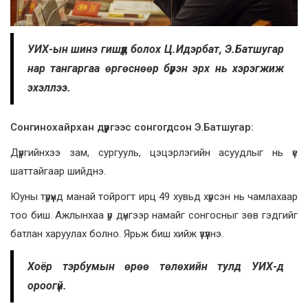
УИХ-ын шинэ гишүүд болох Ц.Идэрбат, Э.Батшугар
нар тангаргаа өргөснөөр бүрэн эрх нь хэрэгжиж
эхэллээ.
Сонгинохайрхан дүүргээс сонгогдсон Э.Батшугар:
Дүүргийнхээ зам, сургууль, цэцэрлэгийн асуудлыг нь үе
шаттайгаар шийднэ.
Юуны түрүүнд манай тойрогт ирц 49 хувьд хүрсэн нь чамлахаар
тоо биш. Ажлынхаа үр дүнгээр намайг сонгосныг зөв гэдгийг
батлан харуулах болно. Ярьж биш хийж үзүүлнэ.
Хоёр тэрбумын өрөө төлөхийн тулд УИХ-д
ороогүй.