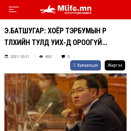
Э.БАТШУГАР: ХОЁР ТЭРБУМЫН ӨРӨӨ
ТӨЛӨХИЙН ТУЛД УИХ-Д ОРООГҮЙ…
2021-10-21
835
0
Хуваалцах
Жиргэх