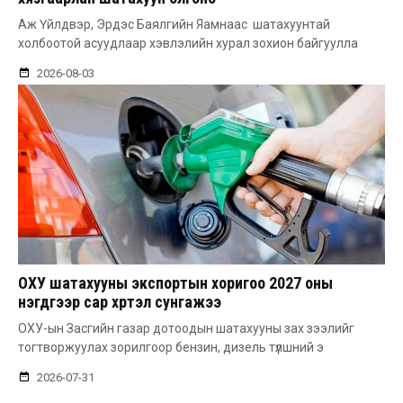
Аж Үйлдвэр, Эрдэс Баялгийн Яамнаас шатахуунтай
холбоотой асуудлаар хэвлэлийн хурал зохион байгуулла
2026-08-03
ОХУ шатахууны экспортын хоригоо 2027 оны
нэгдүгээр сар хүртэл сунгажээ
ОХУ-ын Засгийн газар дотоодын шатахууны зах зээлийг
тогтворжуулах зорилгоор бензин, дизель түлшний э
2026-07-31