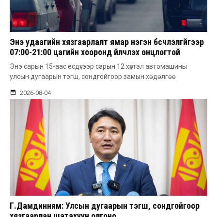
Энэ удаагийн хязгаарлалт ямар нэгэн бүсчлэлгүйгээр
07:00-21:00 цагийн хооронд үйлчлэх онцлогтой
Энэ сарын 15-аас есдүгээр сарын 12 хүртэл автомашины
улсын дугаарын тэгш, сондгойгоор замын хөдөлгөө
2026-08-04
Г.Дамдинням: Улсын дугаарын тэгш, сондгойгоор
хязгаарлан шатахуун олгоно