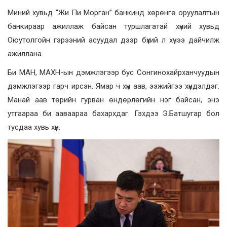
Миний хувьд “Жи Пи Морган” банкинд хөрөнгө оруулалтын
банкираар ажиллаж байсан туршлагатай хүний хувьд
Оюутолгойн гэрээний асуудал дээр бүхий л хүчээ дайчилж
ажиллана.
Би МАН, МАХН-ын дэмжлэгээр бус Сонгинохайрханчуудын
дэмжлэгээр гарч ирсэн. Ямар ч хүн аав, ээжийгээ хүндэлдэг.
Манай аав төрийн гурван өндөрлөгийн нэг байсан, энэ
утгаараа би ааваараа бахархдаг. Гэхдээ Э.Батшугар бол
тусдаа хувь хүн.