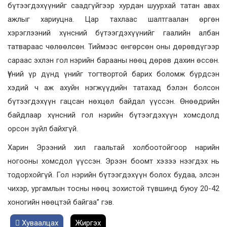
бүтээгдэхүүнийг саадгүйгээр хурдан шуурхай татан авах
ажлыг хариуцна. Цар тахлаас шалтгаалан өргөн
хэрэглээний хүнсний бүтээгдэхүүнийг гаалийн албан
татвараас чөлөөлсөн. Тиймээс өнгөрсөн оны дөрөвдүгээр
сараас эхлэн гол нэрийн барааны нөөц дөрөв дахин өссөн.
Үүний үр дүнд үнийг тогтвортой барих боломж бүрдсэн
хэдий ч аж ахуйн нэгжүүдийн татахад бэлэн болсон
бүтээгдэхүүн гацсан нөхцөл байдал үүссэн. Өнөөдрийн
байдлаар хүнсний гол нэрийн бүтээгдэхүүн хомсдолд
орсон зүйл байхгүй.
Харин Эрээний хил гаальтай холбоотойгоор нарийн
ногооны хомсдол үүссэн. Эрээн боомт хэзээ нээгдэх нь
тодорхойгүй. Гол нэрийн бүтээгдэхүүн болох будаа, элсэн
чихэр, ургамлын тосны нөөц зохистой түвшинд буюу 20-42
хоногийн нөөцтэй байгаа” гэв.
Хуваалцах
Жиргэх