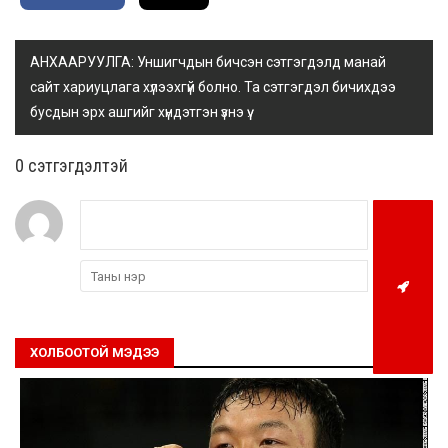
АНХААРУУЛГА: Уншигчдын бичсэн сэтгэгдэлд манай
сайт хариуцлага хүлээхгүй болно. Та сэтгэгдэл бичихдээ
бусдын эрх ашгийг хүндэтгэн үзнэ үү.
0 cэтгэгдэлтэй
ХОЛБООТОЙ МЭДЭЭ