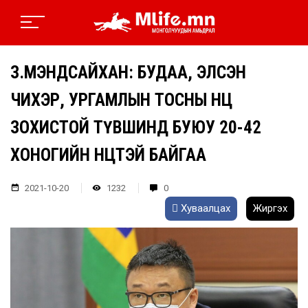
З.МЭНДСАЙХАН: БУДАА, ЭЛСЭН
ЧИХЭР, УРГАМЛЫН ТОСНЫ НӨӨЦ
ЗОХИСТОЙ ТҮВШИНД БУЮУ 20-42
ХОНОГИЙН НӨӨЦТЭЙ БАЙГАА
2021-10-20
1232
0
Хуваалцах
Жиргэх