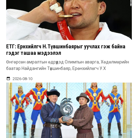
ЕТГ: Ерөнхийлөгч Н.Түвшинбаярыг уучлах гэж байна
гэдэг ташаа мэдээлэл
Өнгөрсөн амралтын өдрүүдэд Олимпын аварга, Хөдөлмөрийн
баатар Найдангийн Түвшинбаяр, Ерөнхийлөгч У.Х
2026-08-10