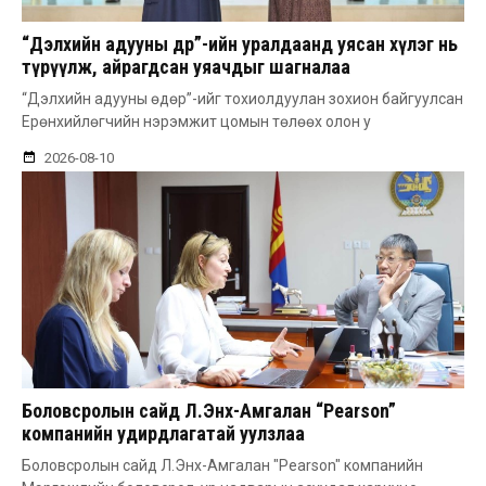
“Дэлхийн адууны өдөр”-ийн уралдаанд уясан хүлэг нь
түрүүлж, айрагдсан уяачдыг шагналаа
“Дэлхийн адууны өдөр”-ийг тохиолдуулан зохион байгуулсан
Ерөнхийлөгчийн нэрэмжит цомын төлөөх олон у
2026-08-10
Боловсролын сайд Л.Энх-Амгалан “Pearson”
компанийн удирдлагатай уулзлаа
Боловсролын сайд Л.Энх-Амгалан "Pearson" компанийн