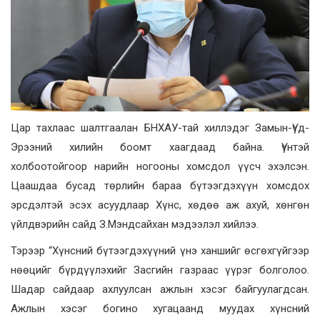
Цар тахлаас шалтгаалан БНХАУ-тай хиллэдэг Замын-Үүд-
Эрээний хилийн боомт хаагдаад байна. Үүнтэй
холбоотойгоор нарийн ногооны хомсдол үүсч эхэлсэн.
Цаашдаа бусад төрлийн бараа бүтээгдэхүүн хомсдох
эрсдэлтэй эсэх асуудлаар Хүнс, хөдөө аж ахуй, хөнгөн
үйлдвэрийн сайд З.Мэндсайхан мэдээлэл хийлээ.
Тэрээр “Хүнсний бүтээгдэхүүний үнэ ханшийг өсгөхгүйгээр
нөөцийг бүрдүүлэхийг Засгийн газраас үүрэг болголоо.
Шадар сайдаар ахлуулсан ажлын хэсэг байгуулагдсан.
Ажлын хэсэг богино хугацаанд муудах хүнсний