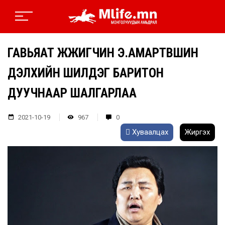
ГАВЬЯАТ ЖҮЖИГЧИН Э.АМАРТҮВШИН
ДЭЛХИЙН ШИЛДЭГ БАРИТОН
ДУУЧНААР ШАЛГАРЛАА
2021-10-19
967
0
Хуваалцах
Жиргэх