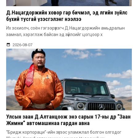
Д.Нацагдоржийн ховор гар бичмэл, эд өлгийн зүйлс
бүхий тусгай үзэсгэлэнг нээлээ
Их зохиолч, соён гэгээрүүлэгч Д.Нацагдоржийн амьдралын
замнал, хэрэглэж байсан эд зүйлсийг цогцоор х
2026-08-07
Улсын заан Д.Алтанцоож энэ сарын 17-ны өдөр “Заан
Жимни” автомашинаа гардан авна
“Бридж корпораци”-ийн зүгээс уламжлал болгон олгодог