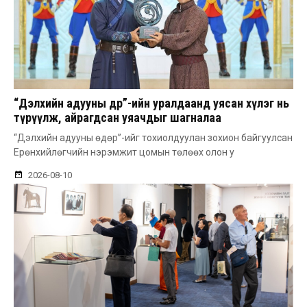
“Дэлхийн адууны өдөр”-ийн уралдаанд уясан хүлэг нь
түрүүлж, айрагдсан уяачдыг шагналаа
“Дэлхийн адууны өдөр”-ийг тохиолдуулан зохион байгуулсан
Ерөнхийлөгчийн нэрэмжит цомын төлөөх олон у
2026-08-10