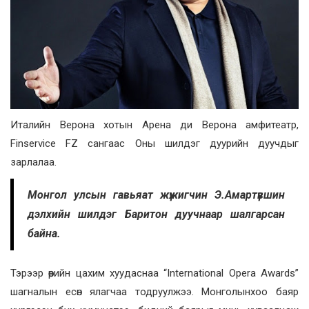
Италийн Верона хотын Арена ди Верона амфитеатр,
Finservice FZ сангаас Оны шилдэг дуурийн дуучдыг
зарлалаа.
Монгол улсын гавьяат жүжигчин Э.Амартүвшин
дэлхийн шилдэг Баритон дуучнаар шалгарсан
байна.
Тэрээр өөрийн цахим хуудаснаа “International Opera Awards”
шагналын есөн ялагчаа тодруулжээ. Монголынхоо баяр