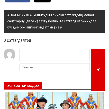
АНХААРУУЛГА: Уншигчдын бичсэн сэтгэгдэлд манай
сайт хариуцлага хүлээхгүй болно. Та сэтгэгдэл бичихдээ
бусдын эрх ашгийг хүндэтгэн үзнэ үү.
0 cэтгэгдэлтэй
ХОЛБООТОЙ МЭДЭЭ