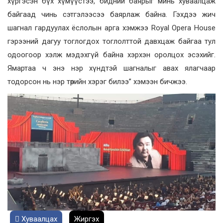
хүргэсэн бүх хүмүүстээ, бидний баярыг минь хуваалцаж
байгаад чинь сэтгэлээсээ баярлаж байна. Гэхдээ жич
шагнал гардуулах ёслолын арга хэмжээ Royal Opera House
гэрээний дагуу тоглогдох тоглолттой давхцаж байгаа тул
одоогоор хэлж мэдэхгүй байна хэрхэн оролцох эсэхийг.
Ямартаа ч энэ нэр хүндтэй шагналыг авах ялагчаар
тодорсон нь нэр төрийн хэрэг билээ” хэмээн бичжээ.
Хуваалцах
Жиргэх