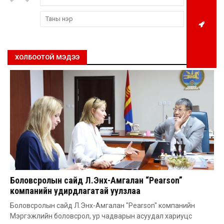
ХОЛБООТОЙ МЭДЭЭ
Боловсролын сайд Л.Энх-Амгалан “Pearson”
компанийн удирдлагатай уулзлаа
Боловсролын сайд Л.Энх-Амгалан "Pearson" компанийн
Мэргэжлийн боловсрол, ур чадварын асуудал хариуцс