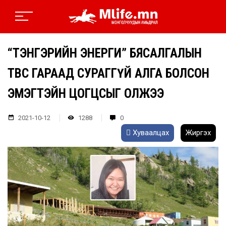
“ТЭНГЭРИЙН ЭНЕРГИ” БЯСАЛГАЛЫН
ТӨВӨӨС ГАРААД СУРАГГҮЙ АЛГА БОЛСОН
ЭМЭГТЭЙН ЦОГЦСЫГ ОЛЖЭЭ
2021-10-12
1288
0
Хуваалцах
Жиргэх