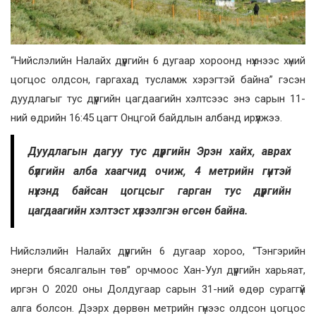
“Нийслэлийн Налайх дүүргийн 6 дугаар хороонд нүхнээс хүний
цогцос олдсон, гаргахад тусламж хэрэгтэй байна” гэсэн
дуудлагыг тус дүүргийн цагдаагийн хэлтсээс энэ сарын 11-
ний өдрийн 16:45 цагт Онцгой байдлын албанд ирүүлжээ.
Дуудлагын дагуу тус дүүргийн Эрэн хайх, аврах
бүлгийн алба хаагчид очиж, 4 метрийн гүнтэй
нүхэнд байсан цогцсыг гарган тус дүүргийн
цагдаагийн хэлтэст хүлээлгэн өгсөн байна.
Нийслэлийн Налайх дүүргийн 6 дугаар хороо, “Тэнгэрийн
энерги бясалгалын төв” орчмоос Хан-Уул дүүргийн харьяат,
иргэн О 2020 оны Долдугаар сарын 31-ний өдөр сураггүй
алга болсон. Дээрх дөрвөн метрийн гүнээс олдсон цогцос