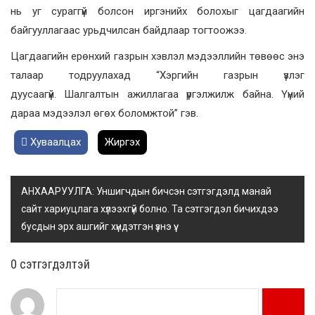
нь уг сураггүй болсон иргэнийх болохыг цагдаагийн
байгууллагаас урьдчилсан байдлаар тогтоожээ.
Цагдаагийн ерөнхий газрын хэвлэл мэдээллийн төвөөс энэ
талаар тодруулахад “Хэргийн газрын үзлэг
дуусаагүй. Шалгалтын ажиллагаа үргэлжилж байна. Үүний
дараа мэдээлэл өгөх боломжтой” гэв.
Хуваалцах
Жиргэх
АНХААРУУЛГА: Уншигчдын бичсэн сэтгэгдэлд манай
сайт хариуцлага хүлээхгүй болно. Та сэтгэгдэл бичихдээ
бусдын эрх ашгийг хүндэтгэн үзнэ үү.
0 cэтгэгдэлтэй