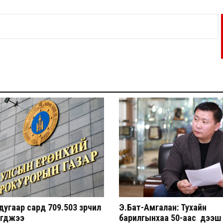
угаар сард 709.503 зөрчил
Э.Бат-Амгалан: Тухайн
эгджээ
барилгынхаа 50-аас дээш 