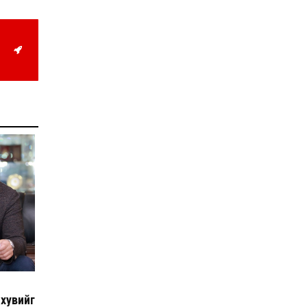
Д.Алтанцоож энэ сарын
17-ны өдөр “Заан
Жимни” автомашинаа
гардан авна
2026-08-03
Г.Дамдинням: Улсын
дугаарын тэгш,
сондгойгоор хязгаарлан
шатахуун олгоно
2026-08-03
ОХУ шатахууны
экспортын хоригоо 2027
оны нэгдүгээр сар
хүртэл сунгажээ
2026-07-31
Шинэ бүтцээр хичээлийн
жил дөрвөн улиралтай
боллоо
2026-07-28
Нийслэлийн хэмжээнд
өнгөрсөн долоо хоногт
гал түймрийн 35
дуудлага бүртгэгджээ
хувийг