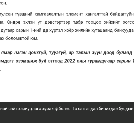
сон.
улсан түвшний хамгаалалтын элемент хангалттай байдаггүйн
 Өнөөдрөөс эхлэн уг дэвсгэртээр төлбөр тооцоо хийхийг зог
вдугаар сарын 1-ний өдөр хүртэл хоёр жилийн хугацаанд банкууд
лах боломжтой юм.
ь ямар нэгэн цонхгүй, туузгүй, ар талын зүүн доод буланд
м тэмдэгт эзэмшиж буй этгээд 2022 оны гуравдугаар сарын 
.
 сайт хариуцлага хүлээхгүй болно. Та сэтгэгдэл бичихдээ бусдын