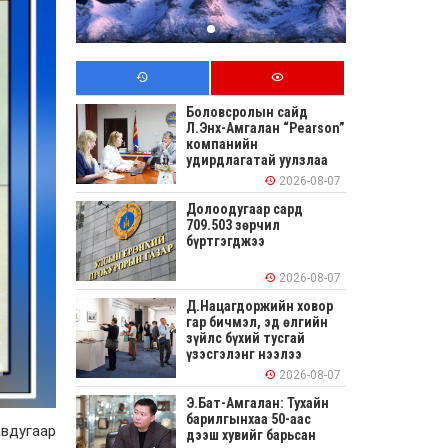
Боловсролын сайд
Л.Энх-Амгалан “Pearson”
компанийн
удирдлагатай уулзлаа
2026-08-07
Долоодугаар сард
709.503 зөрчил
бүртгэгджээ
2026-08-07
Д.Нацагдоржийн ховор
гар бичмэл, эд өлгийн
зүйлс бүхий тусгай
үзэсгэлэнг нээлээ
2026-08-07
Э.Бат-Амгалан: Тухайн
барилгынхаа 50-аас
авдугаар
дээш хувийг барьсан