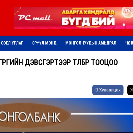
СОЁЛ УРЛАГ
ЭРҮҮЛ МЭНД
МОНГОЛЧУУДЫН АМЬДРАЛ
ЧӨЛӨ
 ТӨГРӨГИЙН ДЭВСГЭРТЭЭР ТӨЛБӨР ТООЦОО
Хуваалцах
Ж