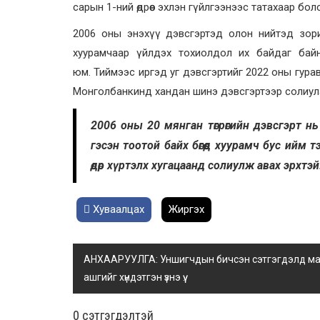
сарын 1-ний өдрөөс эхлэн гүйлгээнээс татахаар бол
2006 оны энэхүү дэвсгэртэд олон нийтэд зори
хуурамчаар үйлдэх тохиолдол их байдаг байна.
юм. Тиймээс иргэд уг дэвсгэртийг 2022 оны гура
Монголбанкинд хандан шинэ дэвсгэртээр солиу
2006 оны 20 мянган төгрөгийн дэвсгэрт н
гэсэн тоотой байх бөгөөд хуурамч бус ий
өдөр хүртэлх хугацаанд солиулж авах эрхтэй
Хуваалцах
Жиргэх
АНХААРУУЛГА: Уншигчдын бичсэн сэтгэгдэлд манай
ашгийг хүндэтгэн үзнэ үү.
0 cэтгэгдэлтэй