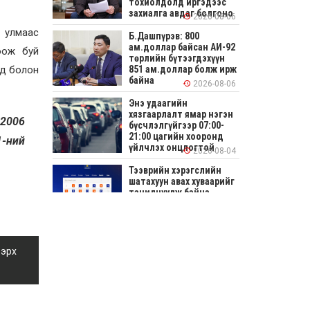
тохиолдолд иргэдээс
захиалга авдаг болгоно
2026-08-06
 улмаас
Б.Дашпүрэв: 800
ам.доллар байсан АИ-92
соож буй
төрлийн бүтээгдэхүүн
ад болон
851 ам.доллар болж ирж
байна
2026-08-06
Энэ удаагийн
хязгаарлалт ямар нэгэн
 2006
бүсчлэлгүйгээр 07:00-
21:00 цагийн хооронд
1-ний
үйлчлэх онцлогтой
2026-08-04
Тээврийн хэрэгслийн
шатахуун авах хуваарийг
танилцуулж байна
2026-08-04
СОНИРХОЛТОЙ: Ихэр
шар, цусан толботой
 эрх
өндөг аюултай юу?
2026-08-04
Улсын заан