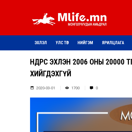
ЭХЛЭЛ
УЛС ТӨР
НИЙГЭМ
ЯРИЛЦЛАГА
ӨНӨӨДРӨӨС ЭХЛЭН 2006 ОНЫ 20000
ХИЙГДЭХГҮЙ
2020-03-01
1700
0