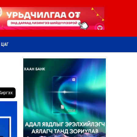
ӨТ ЦАГ
иргэх