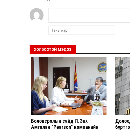
ХОЛБООТОЙ МЭДЭЭ
Боловсролын сайд Л.Энх-
Долоод
Амгалан “Pearson” компанийн
бүртг