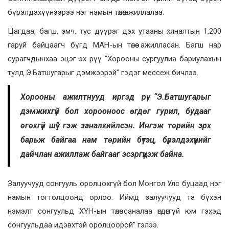
бүрэлдэхүүнээрээ нэг намын төлөө ажиллалаа.
Цагдаа, багш, эмч, тус дүүрэг дэх утааны хяналтын 1,200
гаруй байцаагч бүгд МАН-ын төлөө ажилласан. Багш нар
сурагчдынхаа эцэг эх рүү “Хорооны сургуулиа бариулахын
тулд Э.Батшугарыг дэмжээрэй” гэдэг мессеж бичлээ.
Хорооны ажилтнууд иргэд рүү “Э.Батшугарыг
дэмжихгүй бол хорооноос өгдөг гурил, будааг
өгөхгүй шүү” гэж заналхийлсэн. Ингэж төрийн эрх
барьж байгаа нам төрийн бүтэц, бүрэлдэхүүнийг
дайчлан ажиллаж байгааг эсэргүүцэж байна.
Залуучууд сонгууль оролцохгүй бол Монгол Улс буцаад нэг
намын тогтолцоонд орлоо. Иймд залуучууд та бүхэн
нэмэлт сонгуульд ХҮН-ын төлөө саналаа өгдөггүй юм гэхэд
сонгуульдаа идэвхтэй оролцоорой” гэлээ.