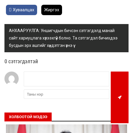
Хуваалцах
Жиргэх
АНХААРУУЛГА: Уншигчдын бичсэн сэтгэгдэлд манай
сайт хариуцлага хүлээхгүй болно. Та сэтгэгдэл бичихдээ
бусдын эрх ашгийг хүндэтгэн үзнэ үү.
0 cэтгэгдэлтэй
ХОЛБООТОЙ МЭДЭЭ