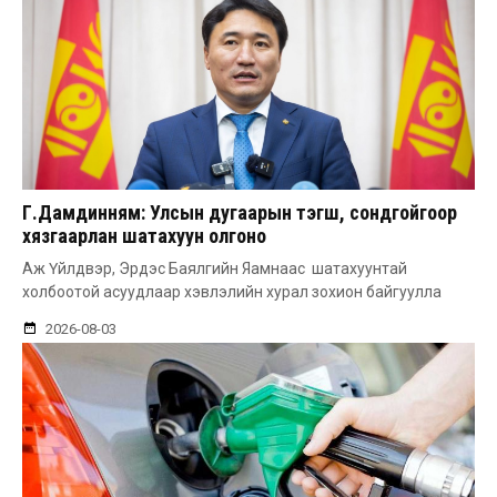
Г.Дамдинням: Улсын дугаарын тэгш, сондгойгоор
хязгаарлан шатахуун олгоно
Аж Үйлдвэр, Эрдэс Баялгийн Яамнаас шатахуунтай
холбоотой асуудлаар хэвлэлийн хурал зохион байгуулла
2026-08-03