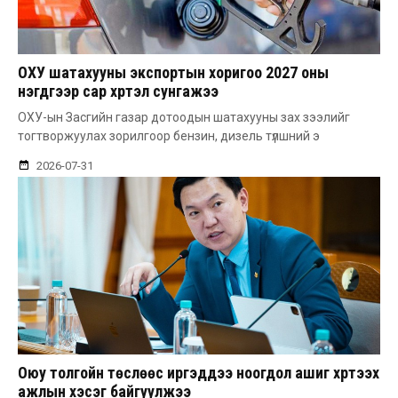
ОХУ шатахууны экспортын хоригоо 2027 оны
нэгдүгээр сар хүртэл сунгажээ
ОХУ-ын Засгийн газар дотоодын шатахууны зах зээлийг
тогтворжуулах зорилгоор бензин, дизель түлшний э
2026-07-31
Оюу толгойн төслөөс иргэддээ ноогдол ашиг хүртээх
ажлын хэсэг байгуулжээ