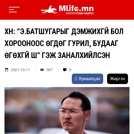
ХҮН: “Э.БАТШУГАРЫГ ДЭМЖИХГҮЙ БОЛ
ХОРООНООС ӨГДӨГ ГУРИЛ, БУДААГ
ӨГӨХГҮЙ ШҮҮ” ГЭЖ ЗАНАЛХИЙЛСЭН
2021-10-11
967
0
Хуваалцах
Жиргэх