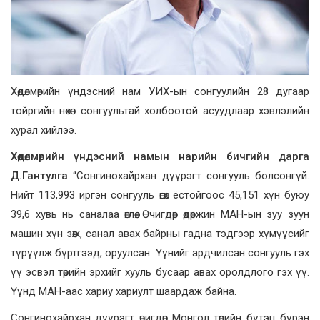
Хөдөлмөрийн үндэсний нам УИХ-ын сонгуулийн 28 дугаар
тойргийн нөхөн сонгуультай холбоотой асуудлаар хэвлэлийн
хурал хийлээ.
Хөдөлмөрийн үндэсний намын нарийн бичгийн дарга
Д.Гантулга
“Сонгинохайрхан дүүрэгт сонгууль болсонгүй.
Нийт 113,993 иргэн сонгууль өгөх ёстойгоос 45,151 хүн буюу
39,6 хувь нь саналаа өглөө. Өчигдөр өдөржин МАН-ын зуу зуун
машин хүн зөөж, санал авах байрны гадна тэдгээр хүмүүсийг
түрүүлж бүртгээд, оруулсан. Үүнийг ардчилсан сонгууль гэх
үү эсвэл төрийн эрхийг хууль бусаар авах оролдлого гэх үү.
Үүнд МАН-аас хариу хариулт шаардаж байна.
Сонгинохайрхан дүүрэгт өчигдөр Монгол төрийн бүтэц бүрэн