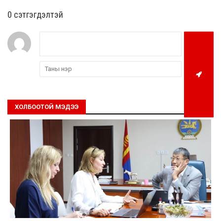
0 cэтгэгдэлтэй
ХОЛБООТОЙ МЭДЭЭ