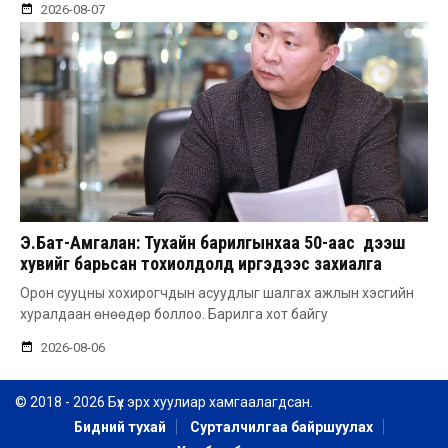
2026-08-07
Э.Бат-Амгалан: Тухайн барилгынхаа 50-аас дээш
хувийг барьсан тохиолдолд иргэдээс захиалга
авдаг болгоно
Орон сууцны хохирогчдын асуудлыг шалгах ажлын хэсгийн
хуралдаан өнөөдөр боллоо. Барилга хот байгу
2026-08-06
© 2018 - 2026 Бүх эрх хуулиар хамгаалагдсан.
Бидний тухай
Сурталчилгаа байршуулах