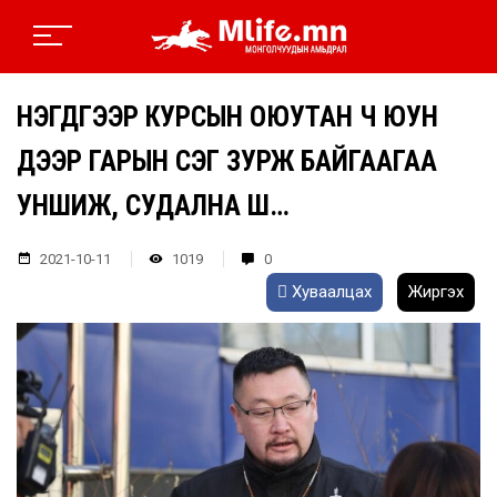
НЭГДҮГЭЭР КУРСЫН ОЮУТАН Ч ЮУН
ДЭЭР ГАРЫН ҮСЭГ ЗУРЖ БАЙГААГАА
УНШИЖ, СУДАЛНА ШҮҮ…
2021-10-11
1019
0
Хуваалцах
Жиргэх