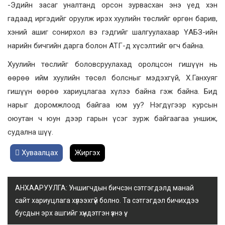
-Эдийн засаг уналтанд орсон зурвасхан энэ үед хэн
гадаад иргэдийг оруулж ирэх хуулийн төслийг өргөн барив,
хэний ашиг сонирхол вэ гэдгийг шалгуулахаар ҮАБЗ-ийн
нарийн бичгийн дарга болон АТГ-д хүсэлтийг өгч байна.
Хуулийн төслийг боловсруулахад оролцсон гишүүн нь
өөрөө ийм хуулийн төсөл болсныг мэдэхгүй, Х.Ганхуяг
гишүүн өөрөө хариуцлагаа хүлээ байна гэж байна. Бид
нарыг доромжлоод байгаа юм уу? Нэгдүгээр курсын
оюутан ч юун дээр гарын үсэг зурж байгаагаа уншиж,
судална шүү.
Хуваалцах
Жиргэх
АНХААРУУЛГА: Уншигчдын бичсэн сэтгэгдэлд манай
сайт хариуцлага хүлээхгүй болно. Та сэтгэгдэл бичихдээ
бусдын эрх ашгийг хүндэтгэн үзнэ үү.