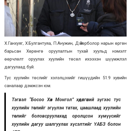
Х.Ганхуяг, Х.Булгантуяа, П.Анужин, Д.Өнөрболор нарын өргөн
барьсан Хөрөнгө оруулалтын тухай хуульд нэмэлт
өөрчлөлт оруулах хуулийн төсөл ихээхэн шүүмжлэл
дагуулаад буй.
Тус хуулийн төслийг хэлэлцэхийг гишүүдийн 51.9 хувийн
саналаар дэмжсэн юм.
Тэгвэл “Босоо Хөх Монгол” хөдөлгөөний зүгээс тус
хуулийн төслийг эгүүлэн татах, цаашлаад хуулийн
төслийг боловсруулахад оролцсон хүмүүсийг
хуулийн дагуу шалгуулах хүсэлтийг ҮАБЗ болон