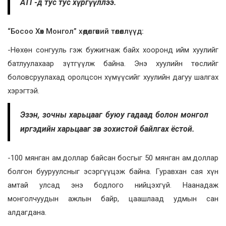
АТГ-д тус тус хүргүүллээ.
“Босоо Хөх Монгол” хөдөлгөөний төлөөллүүд:
-Нөхөн сонгууль гэж бужигнаж байх хооронд ийм хуулийг
батлуулахаар зүтгүүлж байна. Энэ хуулийн төслийг
боловсруулахад оролцсон хүмүүсийг хуулийн дагуу шалгах
хэрэгтэй.
Эзэн, зочны харьцааг буюу гадаад болон монгол
иргэдийн харьцааг зөв зохистой байлгах ёстой.
-100 мянган ам.доллар байсан босгыг 50 мянган ам.доллар
болгон бууруулсныг эсэргүүцэж байна. Гуравхан сая хүн
амтай улсад энэ бодлого нийцэхгүй. Наанадаж
монголчуудын ажлын байр, цаашлаад удмын сан
алдагдана.