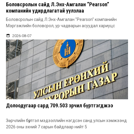
Боловсролын сайд Л.Энх-Амгалан “Pearson”
компанийн удирдлагатай уулзлаа
Боловсролын сайд Л.Энх-Амгалан "Pearson" компанийн
Мэргэжлийн боловсрол, ур чадварын асуудал хариуцс
2026-08-07
Долоодугаар сард 709.503 зөрчил бүртгэгджээ
Зөрчлийн бүртгэл мэдээллийн нэгдсэн санд улсын хэмжээнд
2026 оны эхний 7 сарын байдлаар нийт 5