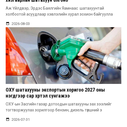
Аж Үйлдвэр, Эрдэс Баялгийн Яамнаас шатахуунтай
холбоотой асуудлаар хэвлэлийн хурал зохион байгуулла
2026-08-03
ОХУ шатахууны экспортын хоригоо 2027 оны
нэгдүгээр сар хүртэл сунгажээ
ОХУ-ын Засгийн газар дотоодын шатахууны зах зээлийг
тогтворжуулах зорилгоор бензин, дизель түлшний э
2026-07-31