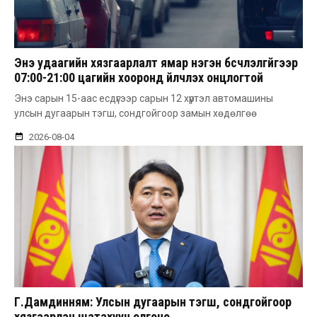
Энэ удаагийн хязгаарлалт ямар нэгэн бүсчлэлгүйгээр
07:00-21:00 цагийн хооронд үйлчлэх онцлогтой
Энэ сарын 15-аас есдүгээр сарын 12 хүртэл автомашины
улсын дугаарын тэгш, сондгойгоор замын хөдөлгөө
2026-08-04
Г.Дамдинням: Улсын дугаарын тэгш, сондгойгоор
хязгаарлан шатахуун олгоно