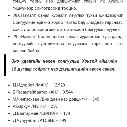
тэнцүү тооны нэр дэвшигчийг Улсын Их Хурлын
гишүүнээр сонгогдсонд тооцно.
78.6.Нэмэлт санал хураалт явуулах тухай шийдвэрийг
Сонгуулийн ерөнхий хороо гаргах бөгөөд шийдвэр гарснаас
хойш долоо хоногийн дотор зохион байгуулж явуулна.
79.5.Нэмэлт болон дахин санал хураалтын хугацаанд
сонгуулийн сурталчилгаа явуулахыг хориглоно гэж
заасан байна.
Энэ удаагийн нөхөн сонгуульд
Хэнтий аймгийн
18 дугаар тойрогт нэр дэвшигчдийн авсан санал:
Ц.Идэрбат /МАН/ – 12,923
Б.Гарамгайбаатар /АН/ – 3,544
М.Чингисхаан /Бие даан нэр дэвшигч/ – 545
А.Бархүү /ИЗНН/ – 258
Д.Баатаржав /ШИНЭН/ – 174
Д.Чулуунбат /АТОЗН/ – 149