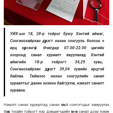
УИХ-ын 18, 28-р тойрог буюу Хэнтий аймаг,
Сонгинохайрхан дүүрэгт нөхөн сонгууль болсон ч
ирц хүрсэнгүй. Өчигдөр 07.00-22.00 цагийн
хооронд санал хураалт явуулахад Хэнтий
аймгийн 18-р тойрогт 34,29 хувь,
Сонгинохайрхан дүүрэгт 39,04 хувийн ирцтэй
байлаа. Тиймээс нөхөн сонгуулийн санал
хураалтыг дахин зохион байгуулж, нэмэлт саналт
хураана.
Нэмэлт санал хураалтад санал өгөөгүй сонгогчдыг хамруулах
бөгөөд тухайн тойрогт нэр дэвшигчдийн өмнөх санал дээр нэмж