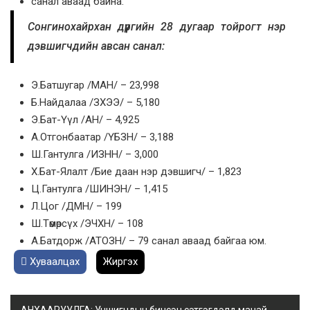
санал аваад байна.
Сонгинохайрхан дүүргийн 28 дугаар тойрогт нэр
дэвшигчдийн авсан санал:
Э.Батшугар /МАН/ – 23,998
Б.Найдалаа /ЗХЭЭ/ – 5,180
Э.Бат-Үүл /АН/ – 4,925
А.Отгонбаатар /ҮБЗН/ – 3,188
Ш.Гантулга /ИЗНН/ – 3,000
Х.Бат-Ялалт /Бие даан нэр дэвшигч/ – 1,823
Ц.Гантулга /ШИНЭН/ – 1,415
Л.Цог /ДМН/ – 199
Ш.Төмөрсүх /ЭЧХН/ – 108
А.Батдорж /АТОЗН/ – 79 санал аваад байгаа юм.
Хуваалцах
Жиргэх