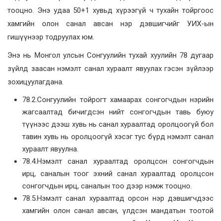
тооцно. Энэ удаа 50+1 хувьд хүрээгүй ч тухайн тойргоос
хамгийн олон санал авсан нэр дэвшигчийг УИХ-ын
гишүүнээр тодруулах юм.
Энэ нь Монгол улсын Сонгуулийн тухай хуулийн 78 дугаар
зүйлд заасан нэмэлт санал хураалт явуулах гэсэн зүйлээр
зохицуулагдана.
78.2.Сонгуулийн тойрогт хамаарах сонгогчдын нэрийн
жагсаалтад бичигдсэн нийт сонгогчдын тавь буюу
түүнээс дээш хувь нь санал хураалтад оролцоогүй бол
тавин хувь нь оролцоогүй хэсэг тус бүрд нэмэлт санал
хураалт явуулна.
78.4.Нэмэлт санал хураалтад оролцсон сонгогчдын
ирц, саналын тоог эхний санал хураалтад оролцсон
сонгогчдын ирц, саналын тоо дээр нэмж тооцно.
78.5.Нэмэлт санал хураалтад орсон нэр дэвшигчдээс
хамгийн олон санал авсан, үлдсэн мандатын тоотой