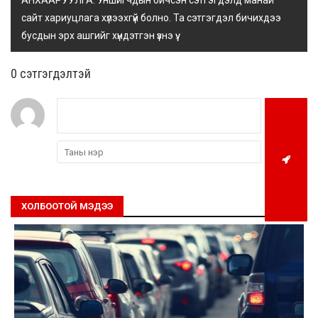
АНХААРУУЛГА: Уншигчдын бичсэн сэтгэгдэлд манай
сайт хариуцлага хүлээхгүй болно. Та сэтгэгдэл бичихдээ
бусдын эрх ашгийг хүндэтгэн үзнэ үү.
0 cэтгэгдэлтэй
ХОЛБООТОЙ МЭДЭЭ