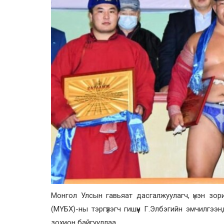
Монгол Улсын гавьяат дасгалжуулагч, үнэн зор
(МҮБХ)-ны тэргүүлэгч гишүүн Г.Элбэгийн эмчил
зохион байгууллаа.