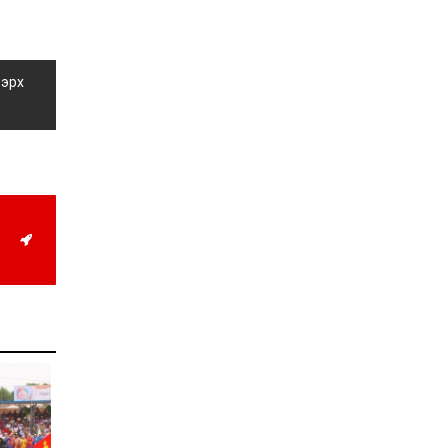
Д.Алтанцоож энэ сарын
17-ны өдөр “Заан
Жимни” автомашинаа
гардан авна
2026-08-03
 эрх
Г.Дамдинням: Улсын
дугаарын тэгш,
сондгойгоор хязгаарлан
шатахуун олгоно
2026-08-03
ОХУ шатахууны
экспортын хоригоо 2027
оны нэгдүгээр сар
хүртэл сунгажээ
2026-07-31
Шинэ бүтцээр хичээлийн
жил дөрвөн улиралтай
боллоо
2026-07-28
Нийслэлийн хэмжээнд
өнгөрсөн долоо хоногт
гал түймрийн 35
дуудлага бүртгэгджээ