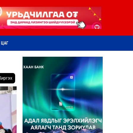
ӨТ ЦАГ
иргэх