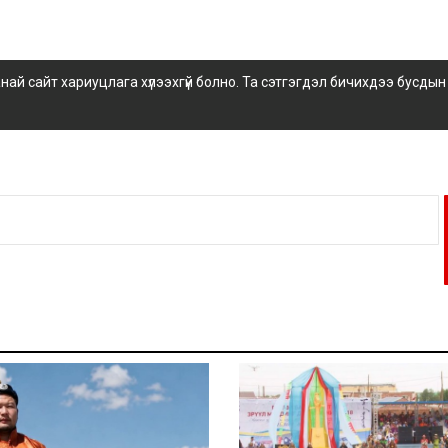
 сайт хариуцлага хүлээхгүй болно. Та сэтгэгдэл бичихдээ бусдын