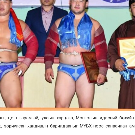
игт, цогт гарамгай, улсын харцага, Монголын үндэсний бөхий
гээнд зориулсан хандивын барилдааныг МҮБХ-ноос санаачлан а