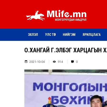
ЭХЛЭЛ
УЛС ТӨР
НИЙГЭМ
ЯРИЛЦЛАГА
О.ХАНГАЙ Г.ЭЛБЭГ ХАРЦАГЫН 
2021-10-04
914
0