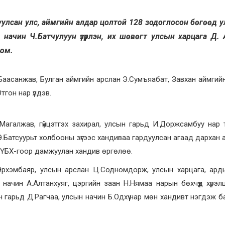
уулсан улс, аймгийн алдар цолтой 128 зодоглосон бөгөөд 
р начин Ч.Батчулуун үзүүрлэн, их шөвөгт улсын харцага Д. 
 юм.
аасанжав, Булган аймгийн арслан Э.Сумъяабат, Завхан аймгий
гон нар үлдэв.
Магалжав, гүйцэтгэх захирал, улсын гарьд И.Доржсамбуу нар тэ
н Э.Батсуурьт холбооны зүгээс хандиваа гардуулсан агаад дархан а
МҮБХ-гоор дамжуулан хандив өргөлөө.
.Эрхэмбаяр, улсын арслан Ц.Содномдорж, улсын харцага, ар
начин А.Алтанхуяг, цэргийн заан Н.Нямаа нарын бөхчүүд хүрэл
 гарьд Д.Рагчаа, улсын начин Б.Одхүү нар мөн хандивт нэгдэж б