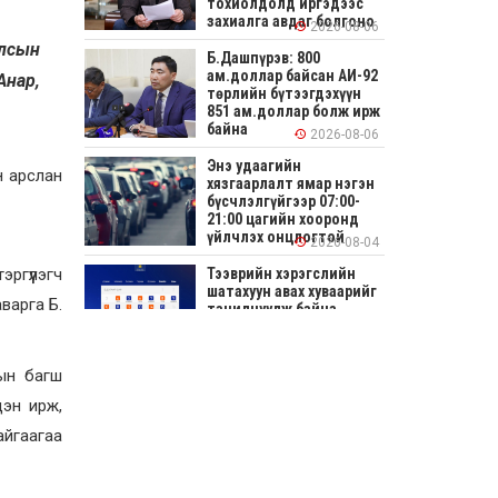
тохиолдолд иргэдээс
захиалга авдаг болгоно
2026-08-06
улсын
Б.Дашпүрэв: 800
ам.доллар байсан АИ-92
Анар,
төрлийн бүтээгдэхүүн
851 ам.доллар болж ирж
байна
2026-08-06
Энэ удаагийн
н арслан
хязгаарлалт ямар нэгэн
бүсчлэлгүйгээр 07:00-
21:00 цагийн хооронд
үйлчлэх онцлогтой
2026-08-04
ргүүлэгч
Тээврийн хэрэгслийн
шатахуун авах хуваарийг
варга Б.
танилцуулж байна
2026-08-04
дын багш
СОНИРХОЛТОЙ: Ихэр
шар, цусан толботой
цэн ирж,
өндөг аюултай юу?
айгаагаа
2026-08-04
Улсын заан