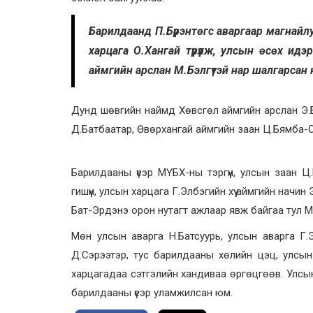
Барилдаанд П.Бүрэнтөгс аваргаар магнайл
харцага О.Хангай түрүүлж, улсын өсөх идэ
аймгийн арслан М.Бэлгүтэй нар шалгарсан
Дунд шөвгийн наймд Хөвсгөл аймгийн арслан Э.Б
Д.Батбаатар, Өвөрхангай аймгийн заан Ц.Бямба-От
Барилдааны үеэр МҮБХ-ны тэргүүн, улсын заан Ц.
гишүүн, улсын харцага Г.Элбэгийн хүү аймгийн начи
Бат-Эрдэнэ орон нутагт ажлаар явж байгаа тул 
Мөн улсын аварга Н.Батсуурь, улсын аварга Г
Д.Сэрээтэр, тус барилдааны хөлийн цэц, улсын 
харцагадаа сэтгэлийн хандиваа өргөцгөөв. Улсын
барилдааны үеэр уламжилсан юм.