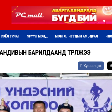
СОЁЛ УРЛАГ
ЭРҮҮЛ МЭНД
МОНГОЛЧУУДЫН АМЬДРАЛ
ЧӨЛӨ
ХАНДИВЫН БАРИЛДААНД ТҮРҮҮЛЖЭЭ
Хуваалцах
Ж