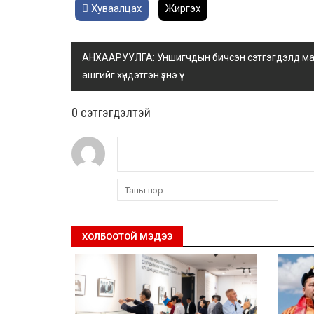
Хуваалцах
Жиргэх
АНХААРУУЛГА: Уншигчдын бичсэн сэтгэгдэлд манай
ашгийг хүндэтгэн үзнэ үү.
0 cэтгэгдэлтэй
ХОЛБООТОЙ МЭДЭЭ