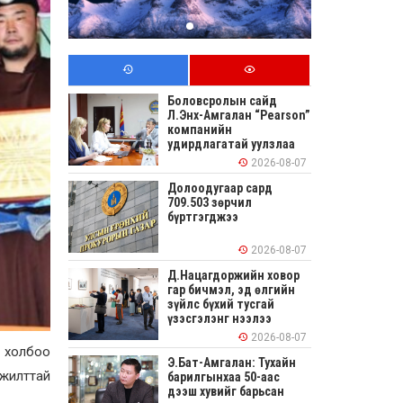
Боловсролын сайд
Л.Энх-Амгалан “Pearson”
компанийн
удирдлагатай уулзлаа
2026-08-07
Долоодугаар сард
709.503 зөрчил
бүртгэгджээ
2026-08-07
Д.Нацагдоржийн ховор
гар бичмэл, эд өлгийн
зүйлс бүхий тусгай
үзэсгэлэнг нээлээ
2026-08-07
н холбоо
Э.Бат-Амгалан: Тухайн
мжилттай
барилгынхаа 50-аас
дээш хувийг барьсан