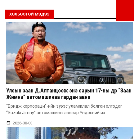
ХОЛБООТОЙ МЭДЭЭ
Улсын заан Д.Алтанцоож энэ сарын 17-ны өдөр “Заан
Жимни” автомашинаа гардан авна
“Бридж корпораци”-ийн зүгээс уламжлал болгон олгодог
“Suzuki Jimny” автомашины эзнээр Үндэсний их
2026-08-03