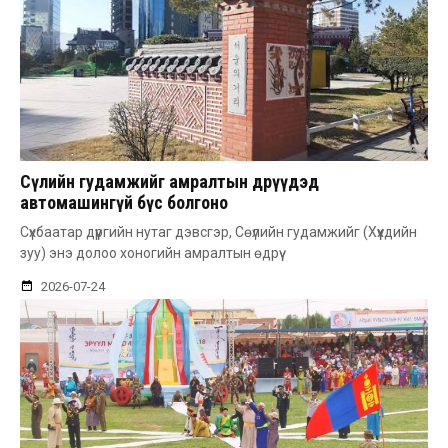
Сөүлийн гудамжийг амралтын өдрүүдэд
автомашингүй бүс болгоно
Сүхбаатар дүүргийн нутаг дэвсгэр, Сөүлийн гудамжийг (Хүүхдийн
зуу) энэ долоо хоногийн амралтын өдрүү
2026-07-24