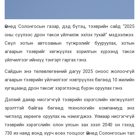
Өмнөд Солонгосын газар, дэд бүтэц, тээврийн сайд “2025
оны сүүлээс дрон такси үйлчилж эхлэх тухай” мэдээлжээ.
Сөүл хотын автозамын түгжрэлийг бууруулах, хотын
агаарын тээврийг хөгжүүлэх зорилгын хүрээнд такси
үйлчилгээг ийнхүү тэнгэрт гаргах гэнэ.
Сайдын энэ төлөвлөгөөний дагуу 2025 оноос жолоочгүй
агаарын тээврийн үйлчилгээг нэвтрүүлэх бөгөөд 10 жилийн
хугацаанд дрон таксиг хэрэглээнд бүрэн оруулах гэнэ.
Дэлхий даяар нисгэгчгүй тээврийн хэрэгслийн хөгжүүлэлт
эрэлттэй байгаа бөгөөд технологийн компаниуд энэ
чиглэлд хөрөнгө оруулах нь нэмэгджээ. Улмаар нисгэгчгүй
тээврийн хэрэгслийн олон улсын зах зээл 2040 он гэхэд
730 их наяд вонд хүрч өсөх тооцоог Өмнөд Солонгосын тал