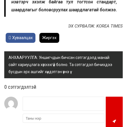
нэвтэрч эхэлж байгаа тул тогтсон стандарт,
шаардлагыг боловсруулах шаардлагатай болжээ.
ЭХ СУРВАЛЖ: KOREA TIMES
Хуваалцах
Жиргэх
АНХААРУУЛГА: Уншигчдын бичсэн сэтгэгдэлд манай
сайт хариуцлага хүлээхгүй болно. Та сэтгэгдэл бичихдээ
бусдын эрх ашгийг хүндэтгэн үзнэ үү.
0 cэтгэгдэлтэй