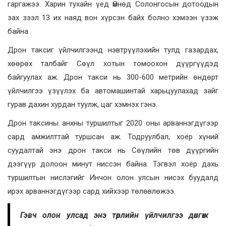
гаргажээ. Харин тухайн үед Өмнөд Солонгосын дотоодын
зах зээл 13 их наяд вон хүрсэн байх болно хэмээн үзэж
байна.
Дрон таксиг үйлчилгээнд нэвтрүүлэхийн тулд газардах,
хөөрөх талбайг Сөүл хотын томоохон дүүргүүдэд
байгуулах аж. Дрон такси нь 300-600 метрийн өндөрт
үйлчилгээ үзүүлэх ба автомашинтай харьцуулахад зайг
гурав дахин хурдан туулж, цаг хэмнэх гэнэ.
Дрон таксины анхны туршилтыг 2020 оны арваннэгдүгээр
сард амжилттай туршсан аж. Тодруулбал, хоёр хүний
суудалтай энэ дрон такси нь Сөүлийн төв дүүргийн
дээгүүр долоон минут ниссэн байна. Тэгвэл хоёр дахь
туршилтын нислэгийг Инчон олон улсын нисэх буудалд
ирэх арваннэгдүгээр сард хийхээр төлөвлөжээ.
Гэвч олон улсад энэ төрлийн үйлчилгээ дөнгөж