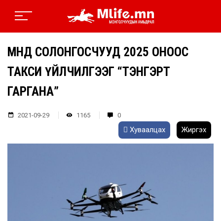
ӨМНӨД СОЛОНГОСЧУУД 2025 ОНООС
ТАКСИ ҮЙЛЧИЛГЭЭГ “ТЭНГЭРТ
ГАРГАНА”
2021-09-29
1165
0
Хуваалцах
Жиргэх