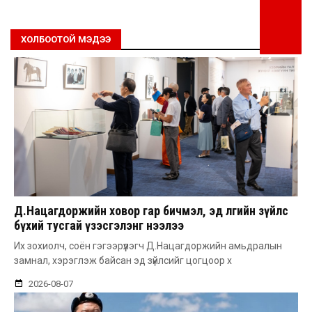
ХОЛБООТОЙ МЭДЭЭ
Д.Нацагдоржийн ховор гар бичмэл, эд өлгийн зүйлс
бүхий тусгай үзэсгэлэнг нээлээ
Их зохиолч, соён гэгээрүүлэгч Д.Нацагдоржийн амьдралын
замнал, хэрэглэж байсан эд зүйлсийг цогцоор х
2026-08-07