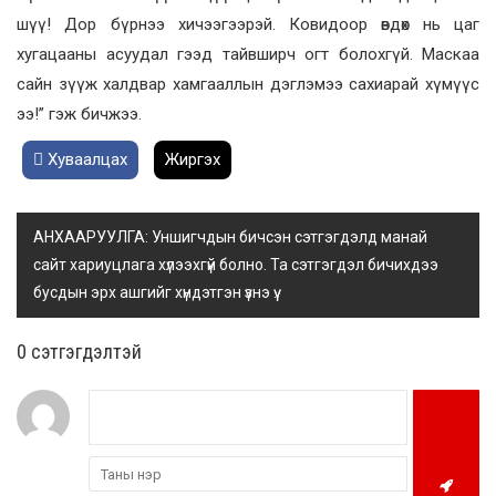
шүү! Дор бүрнээ хичээгээрэй. Ковидоор өвдөх нь цаг
хугацааны асуудал гээд тайвширч огт болохгүй. Маскаа
сайн зүүж халдвар хамгааллын дэглэмээ сахиарай хүмүүс
ээ!” гэж бичжээ.
Хуваалцах
Жиргэх
АНХААРУУЛГА: Уншигчдын бичсэн сэтгэгдэлд манай
сайт хариуцлага хүлээхгүй болно. Та сэтгэгдэл бичихдээ
бусдын эрх ашгийг хүндэтгэн үзнэ үү.
0 cэтгэгдэлтэй