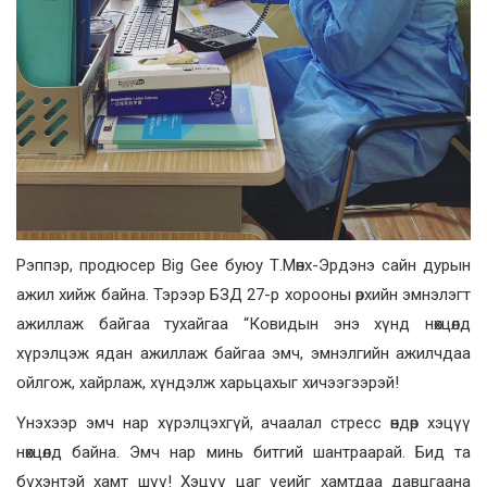
Рэппэр, продюсер Big Gee буюу Т.Мөнх-Эрдэнэ сайн дурын
ажил хийж байна. Тэрээр БЗД 27-р хорооны өрхийн эмнэлэгт
ажиллаж байгаа тухайгаа “Ковидын энэ хүнд нөхцөлд
хүрэлцэж ядан ажиллаж байгаа эмч, эмнэлгийн ажилчдаа
ойлгож, хайрлаж, хүндэлж харьцахыг хичээгээрэй!
Үнэхээр эмч нар хүрэлцэхгүй, ачаалал стресс өндөр хэцүү
нөхцөлд байна. Эмч нар минь битгий шантраарай. Бид та
бүхэнтэй хамт шүү! Хэцүү цаг үеийг хамтдаа давцгаана