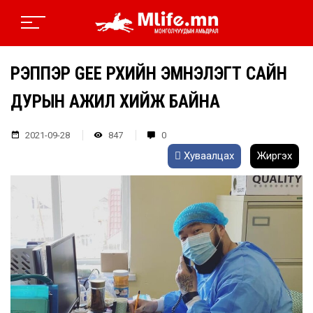
РЭППЭР GEE ӨРХИЙН ЭМНЭЛЭГТ САЙН
ДУРЫН АЖИЛ ХИЙЖ БАЙНА
2021-09-28
847
0
Хуваалцах
Жиргэх