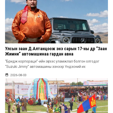
Улсын заан Д.Алтанцоож энэ сарын 17-ны өдөр “Заан
Жимни” автомашинаа гардан авна
“Бридж корпораци”-ийн зүгээс уламжлал болгон олгодог
“Suzuki Jimny” автомашины эзнээр Үндэсний их
2026-08-03