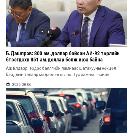
Б.Дашпүрэв: 800 ам.доллар байсан АИ-92 төрлийн
бүтээгдэхүүн 851 ам.доллар болж ирж байна
Аж үйлдвэр, эрдэс баялгийн яамнаас шатахууны нөхцөл
байдлын талаар мэдээлэл өглөө. Тус яамны Төрийн
2026-08-06