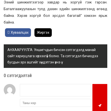
Эхний шинжилгээгээр хавдар нь хоргүй гэж гарсан.
Баталгаажуулахын тулд дахин эдийн шинжилгээнд өгөөд
байна. Хэрэв хоргүй бол эрсдэл багатай” хэмээн ярьж
байна.
Хуваалцах
Жиргэх
АНХААРУУЛГА: Уншигчдын бичсэн сэтгэгдэлд манай
сайт хариуцлага хүлээхгүй болно. Та сэтгэгдэл бичихдээ
бусдын эрх ашгийг хүндэтгэн үзнэ үү.
0 cэтгэгдэлтэй