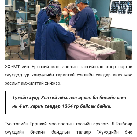
ЭХЭМҮТ-ийн Ерөнхий мэс заслын тасгийнхан хоёр сартай
хүүхдэд үр хөврөлийн гаралтай хэвлийн хавдар авах мэс
заслыг амжилттай хийжээ.
Тухайн хүүхэд Хэнтий аймгаас ирсэн ба биеийн жин
нь 4 кг, харин хавдар 1064 гр байсан байна.
Тус төвийн Ерөнхий мэс заслын тасгийн эрхлэгч Л.Ганбаяр
хүүхдийн биеийн байдлын талаар “Хүүхдийн бие