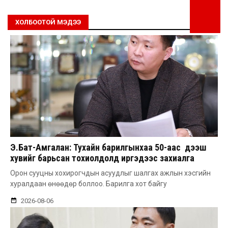
ХОЛБООТОЙ МЭДЭЭ
Э.Бат-Амгалан: Тухайн барилгынхаа 50-аас дээш
хувийг барьсан тохиолдолд иргэдээс захиалга
авдаг болгоно
Орон сууцны хохирогчдын асуудлыг шалгах ажлын хэсгийн
хуралдаан өнөөдөр боллоо. Барилга хот байгу
2026-08-06