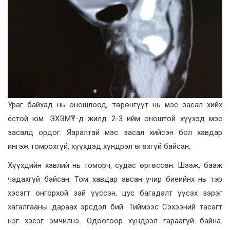
Ураг байхад нь оношлоод, төрөнгүүт нь мэс засал хийх
ёстой юм. ЭХЭМҮТ-д жилд 2-3 ийм оноштой хүүхэд мэс
засалд ордог. Яаралтай мэс засал хийсэн бол хавдар
ингэж томрохгүй, хүүхдэд хүндрэл өгөхгүй байсан.
Хүүхдийн хэвлий нь томорч, судас өргөссөн. Шээж, бааж
чадахгүй байсан. Том хавдар авсан учир биеийнх нь тэр
хэсэгт онгорхой зай үүссэн, цус багадалт үүсэх зэрэг
хагалгааны дараах эрсдэл бий. Тиймээс Сэхээний тасагт
нэг хэсэг эмчилнэ. Одоогоор хүндрэл гараагүй байна.