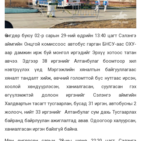
Өчигдөр буюу 02-р сарын 29-ний өдрийн 13:40 цагт Сэлэнгэ
аймгийн Онцгой комиссоос автобус гарган БНСУ-аас ОХУ-
аар дамжин ирж буй монгол иргэдийг Эрхүү хотоос татан
авчээ. Эдгээр 38 иргэнийг Алтанбулаг боомтоор хил
нэвтрүүлэх үед Мэргэжлийн хяналтын байгууллагаас
хяналт тандалт хийж, өвчний голомттой бүс нутгаас ирсэн,
хоолой хөндүүрлэсэн, ханиалгасан, суулгасан гэх
өгүүлэмжтэй долоон иргэнийг Сэлэнгэ аймгийн
Халдвартын тасагт тусгаарлан, бусад 31 иргэн, автобусны 2
жолооч, нийт 33 иргэнийг Алтанбулаг сум дахь Тусгаарлах
байранд байрлуулан ажиглалтад авав. Одоогоор халуурсан,
ханиалгасан иргэн байхгүй байна.
Мөн өнгөрсөн сарын 28-ны шөнө 22:20 цагт Сэлэнгэ