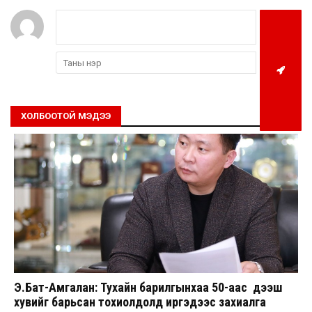
ХОЛБООТОЙ МЭДЭЭ
Э.Бат-Амгалан: Тухайн барилгынхаа 50-аас дээш
хувийг барьсан тохиолдолд иргэдээс захиалга