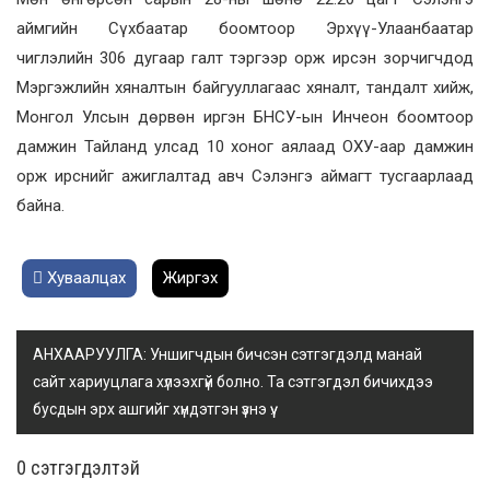
аймгийн Сүхбаатар боомтоор Эрхүү-Улаанбаатар
чиглэлийн 306 дугаар галт тэргээр орж ирсэн зорчигчдод
Мэргэжлийн хяналтын байгууллагаас хяналт, тандалт хийж,
Монгол Улсын дөрвөн иргэн БНСУ-ын Инчеон боомтоор
дамжин Тайланд улсад 10 хоног аялаад ОХУ-аар дамжин
орж ирснийг ажиглалтад авч Сэлэнгэ аймагт тусгаарлаад
байна.
Хуваалцах
Жиргэх
АНХААРУУЛГА: Уншигчдын бичсэн сэтгэгдэлд манай
сайт хариуцлага хүлээхгүй болно. Та сэтгэгдэл бичихдээ
бусдын эрх ашгийг хүндэтгэн үзнэ үү.
0 cэтгэгдэлтэй