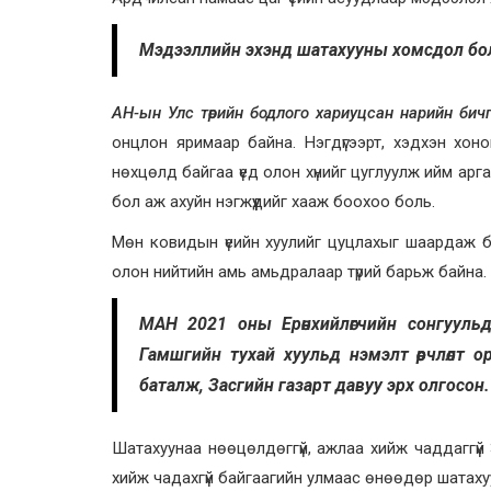
Мэдээллийн эхэнд шатахууны хомсдол бол
АН-ын Улс төрийн бодлого хариуцсан нарийн бич
онцлон яримаар байна. Нэгдүгээрт, хэдхэн хон
нөхцөлд байгаа үед олон хүнийг цуглуулж ийм арг
бол аж ахуйн нэгжүүдийг хааж боохоо боль.
Мөн ковидын үеийн хуулийг цуцлахыг шаардаж б
олон нийтийн амь амьдралаар түрий барьж байна
МАН 2021 оны Ерөнхийлөгчийн сонгууль
Гамшгийн тухай хуульд нэмэлт өөрчлөлт о
баталж, Засгийн газарт давуу эрх олгосон.
Шатахуунаа нөөцөлдөггүй, ажлаа хийж чаддаггүй
хийж чадахгүй байгаагийн улмаас өнөөдөр шатаху