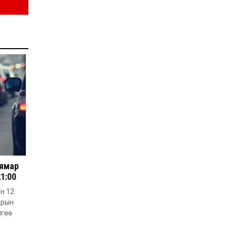
2026-07-27
Оюу толгойн төслөөс
иргэддээ ноогдол ашиг
хүртээх ажлын хэсэг
байгуулжээ
2026-07-24
Сөүлийн гудамжийг
амралтын өдрүүдэд
автомашингүй бүс
болгоно
2026-07-24
Ховд аймагт
бүртгэгдсэн тарваган
тахлын сэжигтэй
тохиолдол батлагджээ
2026-07-24
НЗД-ын орлогч асан
 ямар
Т.Даваадалайгийн
21:00
цагдан хорих таслан
сэргийлэх арга хэмжээг
ын 12
нэг сараар сунгажээ
2026-07-23
арын
Хүний эрүүл мэндэд
лгөө
хамгийн их эрсдэл