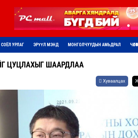
СОЁЛ УРЛАГ
ЭРҮҮЛ МЭНД
МОНГОЛЧУУДЫН АМЬДРАЛ
ЧӨЛӨ
ИЙГ ЦУЦЛАХЫГ ШААРДЛАА
Хуваалцах
Ж