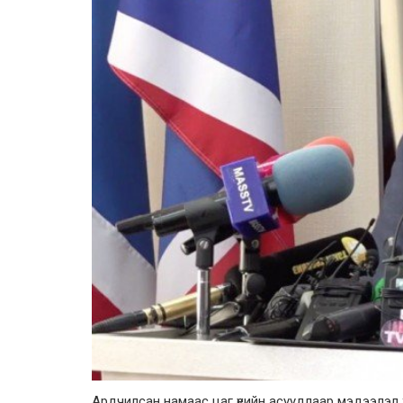
Ардчилсан намаас цаг үеийн асуудлаар мэдээлэл 