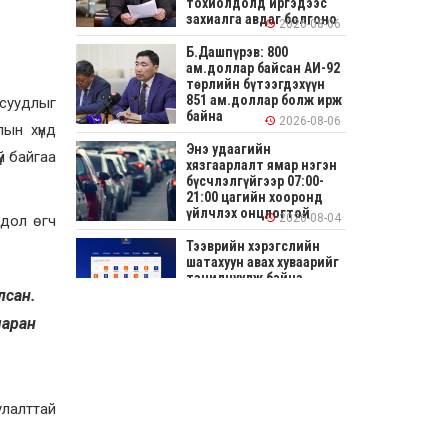
тохиолдолд иргэдээс
захиалга авдаг болгоно
2026-08-06
Б.Дашпүрэв: 800
ам.доллар байсан АИ-92
төрлийн бүтээгдэхүүн
851 ам.доллар болж ирж
асуудлыг
байна
2026-08-06
лын хүнд
Энэ удаагийн
й байгаа
хязгаарлалт ямар нэгэн
бүсчлэлгүйгээр 07:00-
21:00 цагийн хооронд
үйлчлэх онцлогтой
2026-08-04
гдол өгч
Тээврийн хэрэгслийн
шатахуун авах хуваарийг
танилцуулж байна
лсан.
2026-08-04
яаран
СОНИРХОЛТОЙ: Ихэр
шар, цусан толботой
өндөг аюултай юу?
улалттай
2026-08-04
Улсын заан