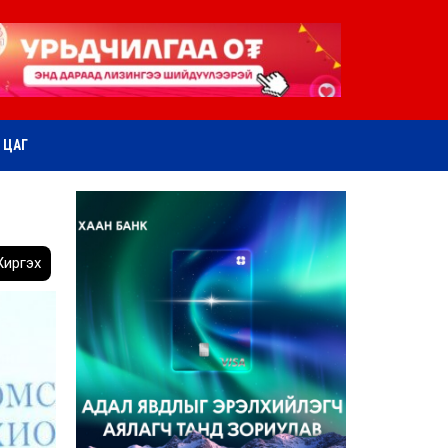
ӨТ ЦАГ
иргэх