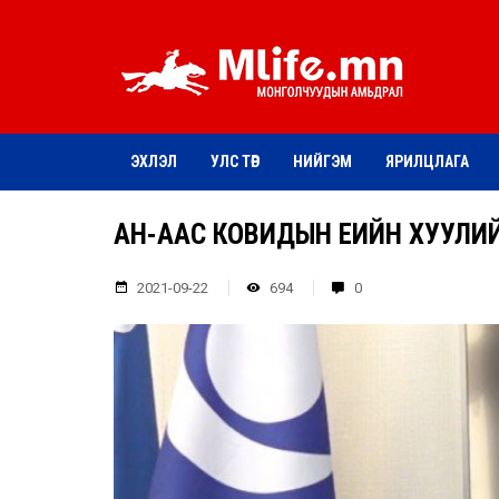
ЭХЛЭЛ
УЛС ТӨР
НИЙГЭМ
ЯРИЛЦЛАГА
АН-ААС КОВИДЫН ҮЕИЙН ХУУЛ
2021-09-22
694
0