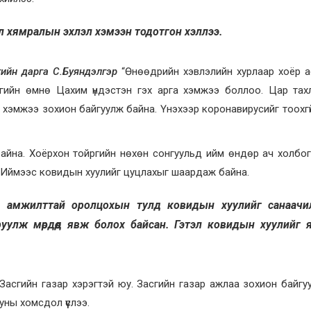
 хямралын эхлэл хэмээн тодотгон хэллээ.
гийн дарга С.Буяндэлгэр
“Өнөөдрийн хэвлэлийн хурлаар хоёр 
огийн өмнө Цахим үндэстэн гэх арга хэмжээ боллоо. Цар тах
а хэмжээ зохион байгуулж байна. Үнэхээр коронавирусийг тоохгү
айна. Хоёрхон тойргийн нөхөн сонгуульд ийм өндөр ач холбо
. Иймээс ковидын хуулийг цуцлахыг шаардаж байна.
д амжилттай оролцохын тулд ковидын хуулийг санаачи
руулж мөрдөөд явж болох байсан. Гэтэл ковидын хуулийг 
 Засгийн газар хэрэгтэй юу. Засгийн газар ажлаа зохион байгу
уны хомсдол үүслээ.