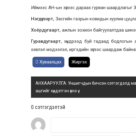
Иймээс АН-ын зүгээс дараах гурван шаардлагыг Зас
Нэгдүгээрт,
Засгийн газрын ковидын хуулиа цуцл
Хоёрдугаарт,
ажлын зохион байгуулалтдаа шинэ
Гуравдугаарт,
хүндрээд буй гадаад бодлогын а
хэвлэл мэдээлэл, иргэдийн зүгээс шаардаж байна”
Хуваалцах
Жиргэх
АНХААРУУЛГА: Уншигчдын бичсэн сэтгэгдэлд манай
ашгийг хүндэтгэн үзнэ үү.
0 cэтгэгдэлтэй