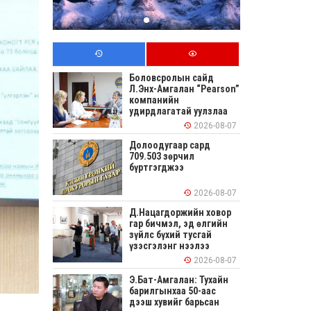
Боловсролын сайд
Л.Энх-Амгалан “Pearson”
компанийн
удирдлагатай уулзлаа
2026-08-07
Долоодугаар сард
709.503 зөрчил
бүртгэгджээ
2026-08-07
Д.Нацагдоржийн ховор
гар бичмэл, эд өлгийн
зүйлс бүхий тусгай
үзэсгэлэнг нээлээ
2026-08-07
Э.Бат-Амгалан: Тухайн
барилгынхаа 50-аас
дээш хувийг барьсан