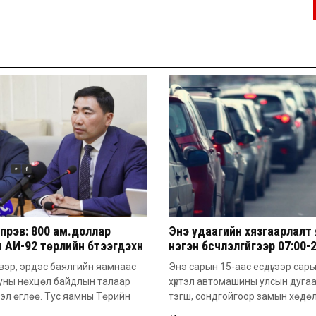
үрэв: 800 ам.доллар
Энэ удаагийн хязгаарлалт
 АИ-92 төрлийн бүтээгдэхүүн
нэгэн бүсчлэлгүйгээр 07:00-
м.доллар болж ирж байна
цагийн хооронд үйлчлэх
вэр, эрдэс баялгийн яамнаас
Энэ сарын 15-аас есдүгээр сар
онцлогтой
уны нөхцөл байдлын талаар
хүртэл автомашины улсын дуга
эл өглөө. Тус яамны Төрийн
тэгш, сондгойгоор замын хөдө