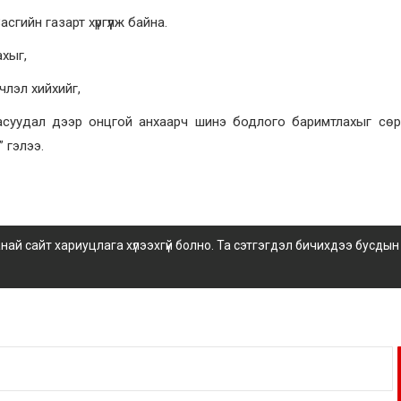
гийн газарт хүргүүлж байна.
ахыг,
члэл хийхийг,
суудал дээр онцгой анхаарч шинэ бодлого баримтлахыг сөрө
 гэлээ.
 сайт хариуцлага хүлээхгүй болно. Та сэтгэгдэл бичихдээ бусдын