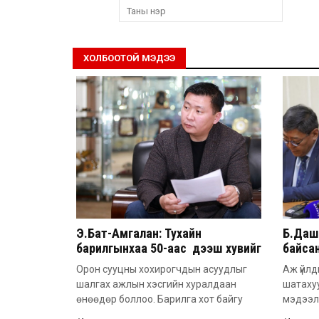
ХОЛБООТОЙ МЭДЭЭ
Э.Бат-Амгалан: Тухайн
Б.Дашп
барилгынхаа 50-аас дээш хувийг
байсан
барьсан тохиолдолд иргэдээс
851 а
Орон сууцны хохирогчдын асуудлыг
Аж үйлд
захиалга авдаг болгоно
шалгах ажлын хэсгийн хуралдаан
шатаху
өнөөдөр боллоо. Барилга хот байгу
мэдээл