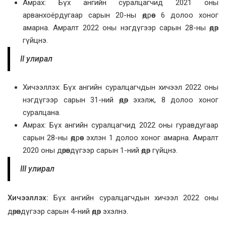
Амрах: Бүх ангийн суралцагчид 2021 оны
арванхоёрдугаар сарын 20-ны өдрөөс 6 долоо хоног
амарна. Амралт 2022 оны нэгдүгээр сарын 28-ны өдөр
гүйцнэ.
II улирал
Хичээллэх: Бүх ангийн суралцагчдын хичээл 2022 оны
нэгдүгээр сарын 31-ний өдөр эхэлж, 8 долоо хоног
суралцана.
Амрах: Бүх ангийн суралцагчид 2022 оны гуравдугаар
сарын 28-ны өдрөөс эхлэн 1 долоо хоног амарна. Амралт
2020 оны дөрөвдүгээр сарын 1-ний өдөр гүйцнэ.
III улирал
Хичээллэх:
Бүх ангийн суралцагчдын хичээл 2022 оны
дөрөвдүгээр сарын 4-ний өдөр эхэлнэ.