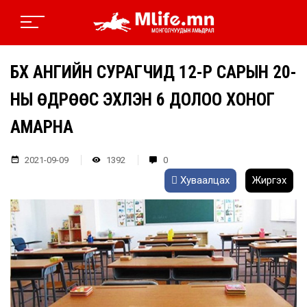
БҮХ АНГИЙН СУРАГЧИД 12-Р САРЫН 20-
НЫ ӨДРӨӨС ЭХЛЭН 6 ДОЛОО ХОНОГ
АМАРНА
2021-09-09
1392
0
Хуваалцах
Жиргэх