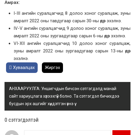
Амрах:
I-III ангийн суралцагчид 8 долоо хоног суралцаж, зуны
амралт 2022 оны тавдугаар сарын 30-ны өдөр эхэлнэ.
IV-V ангийн суралцагчид 9 долоо хоног суралцаж, зуны
амралт 2022 оны зургаадугаар сарын 6-ны өдөр эхэлнэ.
VI-XII ангийн суралцагчид 10 долоо хоног суралцаж,
зуны амралт 2022 оны зургаадугаар сарын 13-ны өдөр
эхэлнэ.
Хуваалцах
Жиргэх
АНХААРУУЛГА: Уншигчдын бичсэн сэтгэгдэлд манай
сайт хариуцлага хүлээхгүй болно. Та сэтгэгдэл бичихдээ
бусдын эрх ашгийг хүндэтгэн үзнэ үү.
0 cэтгэгдэлтэй