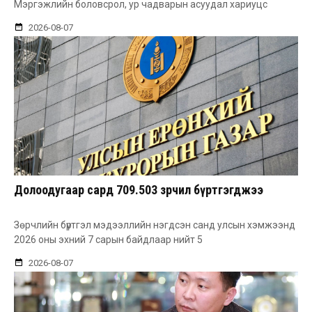
Мэргэжлийн боловсрол, ур чадварын асуудал хариуцс
2026-08-07
Долоодугаар сард 709.503 зөрчил бүртгэгджээ
Зөрчлийн бүртгэл мэдээллийн нэгдсэн санд улсын хэмжээнд
2026 оны эхний 7 сарын байдлаар нийт 5
2026-08-07