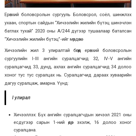
Ерөнхий боловсролын сургууль Боловсрол, соёл, шинжлэх
ухаан, спортын сайдын “Хичээлийн жилийн бүтэц шинэчлэн
батлах тухай” 2020 оны А/244 дүгээр тушаалаар баталсан
“Хичээлийн жилийн бүтэц”-ийг мөрдөнө.
Хичээлийн жил 3 улиралтай бөгөөд ерөнхий боловсролын
сургуулийн I-III ангийн суралцагчид 32, IV-V ангийн
суралцагчид 33, дунд, ахлах ангийн суралцагчид 34 долоо
хоног тус тус суралцах нь. Суралцагчид дараах хуваарийн
дагуу суралцаж, амарна. Үүнд:
I улирал
Хичээллэх: Бүх ангийн суралцагчдын хичээл 2021 оны
есдүгээр сарын 1-ний өдөр эхэлж, 16 долоо хоног
суралцана.