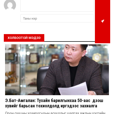
ХОЛБООТОЙ МЭДЭЭ
Э.Бат-Амгалан: Тухайн барилгынхаа 50-аас дээш
хувийг барьсан тохиолдолд иргэдээс захиалга
авдаг болгоно
Орон сууцны хохирогчдын асуудлыг шалгах ажлын хэсгийн