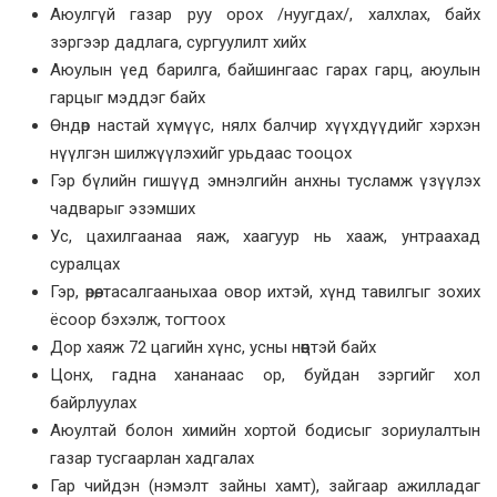
Аюулгүй газар руу орох /нуугдах/, халхлах, байх
зэргээр дадлага, сургуулилт хийх
Аюулын үед барилга, байшингаас гарах гарц, аюулын
гарцыг мэддэг байх
Өндөр настай хүмүүс, нялх балчир хүүхдүүдийг хэрхэн
нүүлгэн шилжүүлэхийг урьдаас тооцох
Гэр бүлийн гишүүд эмнэлгийн анхны тусламж үзүүлэх
чадварыг эзэмших
Ус, цахилгаанаа яаж, хаагуур нь хааж, унтраахад
суралцах
Гэр, өрөө, тасалгааныхаа овор ихтэй, хүнд тавилгыг зохих
ёсоор бэхэлж, тогтоох
Дор хаяж 72 цагийн хүнс, усны нөөцтэй байх
Цонх, гадна хананаас ор, буйдан зэргийг хол
байрлуулах
Аюултай болон химийн хортой бодисыг зориулалтын
газар тусгаарлан хадгалах
Гар чийдэн (нэмэлт зайны хамт), зайгаар ажилладаг