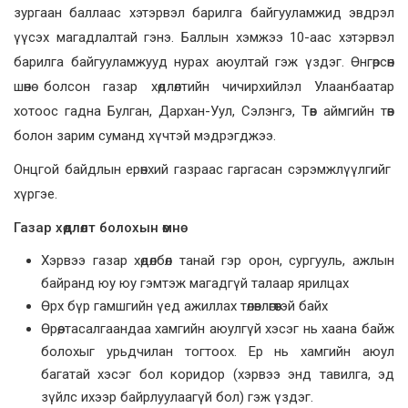
зургаан баллаас хэтэрвэл барилга байгууламжид эвдрэл
үүсэх магадлалтай гэнэ. Баллын хэмжээ 10-аас хэтэрвэл
барилга байгууламжууд нурах аюултай гэж үздэг. Өнгөрсөн
шөнө болсон газар хөдлөлтийн чичирхийлэл Улаанбаатар
хотоос гадна Булган, Дархан-Уул, Сэлэнгэ, Төв аймгийн төв
болон зарим суманд хүчтэй мэдрэгджээ.
Онцгой байдлын ерөнхий газраас гаргасан сэрэмжлүүлгийг
хүргэе.
Газар хөдлөлт болохын өмнө
Хэрвээ газар хөдөлбөл танай гэр орон, сургууль, ажлын
байранд юу юу гэмтэж магадгүй талаар ярилцах
Өрх бүр гамшгийн үед ажиллах төлөвлөгөөтэй байх
Өрөө, тасалгаандаа хамгийн аюулгүй хэсэг нь хаана байж
болохыг урьдчилан тогтоох. Ер нь хамгийн аюул
багатай хэсэг бол коридор (хэрвээ энд тавилга, эд
зүйлс ихээр байрлуулаагүй бол) гэж үздэг.