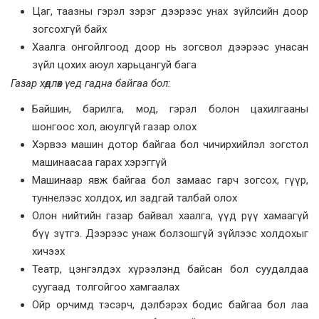
Цаг, таазны гэрэл зэрэг дээрээс унах зүйлсийн доор
зогсохгүй байх
Хаалга онгойлгоод доор нь зогсвол дээрээс унасан
зүйл цохих аюул харьцангуй бага
Газар хөдлөх үед гадна байгаа бол:
Байшин, барилга, мод, гэрэл болон цахилгааны
шонгоос хол, аюулгүй газар олох
Хэрвээ машин дотор байгаа бол чичирхийлэл зогстол
машинаасаа гарах хэрэггүй
Машинаар явж байгаа бол замаас гарч зогсох, гүүр,
туннелээс холдох, ил задгай талбай олох
Олон нийтийн газар байвал хаалга, үүд рүү хамаагүй
бүү зүтгэ. Дээрээс унаж болзошгүй зүйлээс холдохыг
хичээх
Театр, цэнгэлдэх хүрээлэнд байсан бол суудалдаа
суугаад толгойгоо хамгаалах
Ойр орчимд тэсэрч, дэлбэрэх бодис байгаа бол лаа