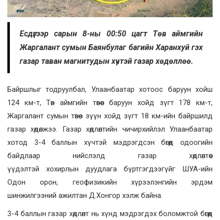
Есдүгээр сарын 8-ны 00:50 цагт Төв аймгийн
Жаргалант сумын Баянбулаг багийн Харанхуй гэх
газар таван магнитудын хүчтэй газар хөдөллөө.
Байршлыг тодруулбал, Улаанбаатар хотоос баруун хойш
124 км-т, Төв аймгийн төвөөс баруун хойд зүгт 178 км-т,
Жаргалант сумын төвөөс зүүн хойд зүгт 18 км-ийн байршилд
газар хөдөлжээ. Газар хөдлөлтийн чичирхийлэл Улаанбаатар
хотод 3-4 баллын хүчтэй мэдрэгдсэн бөгөөд одоогийн
байдлаар нийслэлд газар хөдлөлтөөс
үүдэлтэй хохирлын дуудлага бүртгэгдээгүйг ШУА-ийн
Одон орон, геофизикийн хүрээлэнгийн эрдэм
шинжилгээний ажилтан Д.Хонгор хэлж байна.
3-4 баллын газар хөдлөлт нь хүнд мэдрэгдэх боломжтой бөгөөд