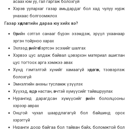
асаах юм уу, гал гаргаж болохгүй
Хэрэв уулархаг газар амьдардаг бол хад чулуу нурж
унахаас болгоомжлох
Газар хөдлөлтийн дараа юу хийх вэ?
Өөрийн сэтгэл санааг бүрэн эзэмдэж, эрүүл ухаанаар
эргэн тойрноо харах
Эхлээд өөрийгөө бэртсэн эсэхийг шалгах
Хэрвээ цус алдаж байвал цэвэрхэн материал ашиглан
цус тогтоох арга хэмжээ авах
Хүнд гэмтэлтэй хүнийг хамаагүй хөдөлгөж, тээвэрлэж
болохгүй
Эмнэлгийн анхны тусламж үзүүлэх
Хүүхэд, өндөр настан, өвчтэй хүмүүсийг тайвшруулах
Нурангид дарагдсан хүмүүсийг өөрийн бололцооны
хэрээр аврах
Онцгой чухал шаардлагагүй бол байшинд орох
хэрэггүй
Нуранги доор байгаа бол тайван байх, боломжтой бол