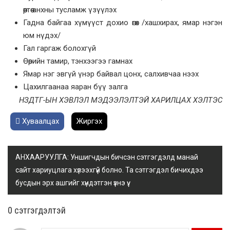
өөртөө анхны тусламж үзүүлэх
Гадна байгаа хүмүүст дохио өгөх /хашхирах, ямар нэгэн
юм нүдэх/
Гал гаргаж болохгүй
Өөрийн тамир, тэнхээгээ гамнах
Ямар нэг эвгүй үнэр байвал цонх, салхивчаа нээх
Цахилгаанаа яаран бүү залга
НЗДТГ-ЫН ХЭВЛЭЛ МЭДЭЭЛЭЛТЭЙ ХАРИЛЦАХ ХЭЛТЭС
Хуваалцах
Жиргэх
АНХААРУУЛГА: Уншигчдын бичсэн сэтгэгдэлд манай
сайт хариуцлага хүлээхгүй болно. Та сэтгэгдэл бичихдээ
бусдын эрх ашгийг хүндэтгэн үзнэ үү.
0 cэтгэгдэлтэй