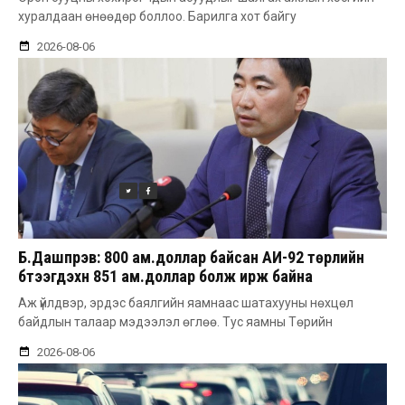
хуралдаан өнөөдөр боллоо. Барилга хот байгу
2026-08-06
Б.Дашпүрэв: 800 ам.доллар байсан АИ-92 төрлийн
бүтээгдэхүүн 851 ам.доллар болж ирж байна
Аж үйлдвэр, эрдэс баялгийн яамнаас шатахууны нөхцөл
байдлын талаар мэдээлэл өглөө. Тус яамны Төрийн
2026-08-06