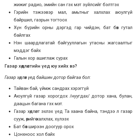
жижиг радио, эмийн сан гэх мэт зүйлсийг бэлтгэх
Гэрийн тэжээвэр мал, амьтныг халхлах аюулгүй
байршил, газрын тогтоох
Хүн бүрийн орны дэргэд гар чийдэн, бат бөх гутал
байлгах
Нэн шаардлагатай байгууллагын утасны жагсаалтыг
мэддэг байх
Галын хор ашиглаж сурах
Газар хөдлөлтийн үед юу хийх вэ?
Газар хөдлөх үед байшин дотор байгаа бол:
Тайван бай, үймж сандрах хэрэггүй
Аюулгүй газар хорогдох /нуугдах/ дотор хана, булан,
даацын багана гэх мэт.
Газар хөдлөлт эхлэх үед Та хаана байна, тэндээ л газар
сууж, өөрийгөө халхлах, хүлээх
Бат бөх ширээн доогуур орох
Цонхноос хол байх