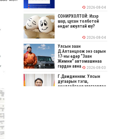
2026-08-04
СОНИРХОЛТОЙ: Ихэр
шар, цусан толботой
өндөг аюултай юу?
2026-08-04
Улсын заан
Д.Алтанцоож энэ сарын
17-ны өдөр “Заан
Жимни” автомашинаа
гардан авна
2026-08-03
Г.Дамдинням: Улсын
дугаарын тэгш,
сондгойгоор хязгаарлан
шатахуун олгоно
2026-08-03
ОХУ шатахууны
экспортын хоригоо 2027
оны нэгдүгээр сар
хүртэл сунгажээ
2026-07-31
Шинэ бүтцээр хичээлийн