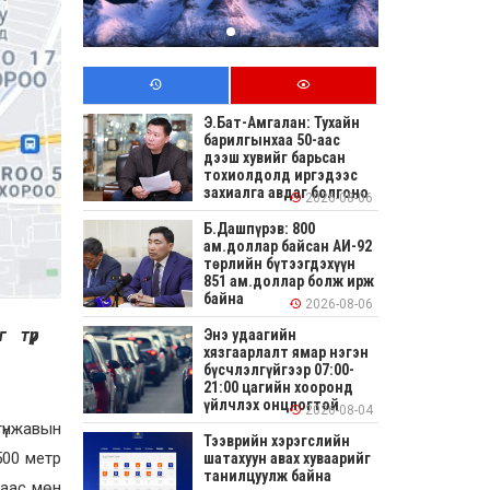
Э.Бат-Амгалан: Тухайн
барилгынхаа 50-аас
дээш хувийг барьсан
тохиолдолд иргэдээс
захиалга авдаг болгоно
2026-08-06
Б.Дашпүрэв: 800
ам.доллар байсан АИ-92
төрлийн бүтээгдэхүүн
851 ам.доллар болж ирж
байна
2026-08-06
г түр
Энэ удаагийн
хязгаарлалт ямар нэгэн
бүсчлэлгүйгээр 07:00-
21:00 цагийн хооронд
үйлчлэх онцлогтой
2026-08-04
гүнжавын
Тээврийн хэрэгслийн
500 метр
шатахуун авах хуваарийг
танилцуулж байна
гаас мөн