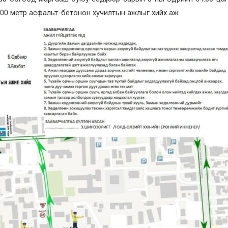
 500 метр асфальт-бетонон хучилтын ажлыг хийх аж.