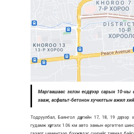
Маргаашаас эхлэн есдүгээр сарын 10-ны
хааж, асфальт-бетонон хучилтын ажил хий
Тодруулбал, Баянгол дүүргийн 17, 18, 19 дүгэ
гудамж хүртэлх 1.06 км авто замын өргөтгөл ши
газарт цементээр бэхжүүлдэг суурийг тавиад ба