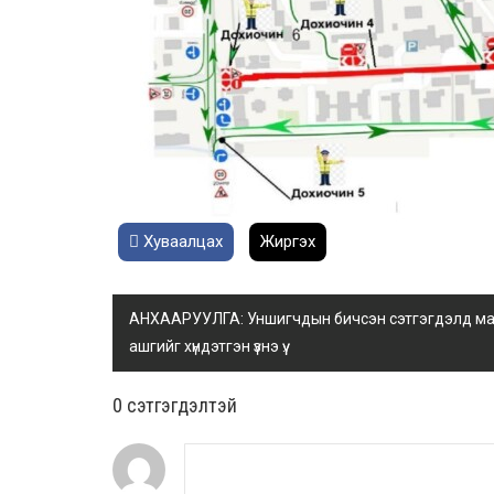
Хуваалцах
Жиргэх
АНХААРУУЛГА: Уншигчдын бичсэн сэтгэгдэлд манай
ашгийг хүндэтгэн үзнэ үү.
0 cэтгэгдэлтэй