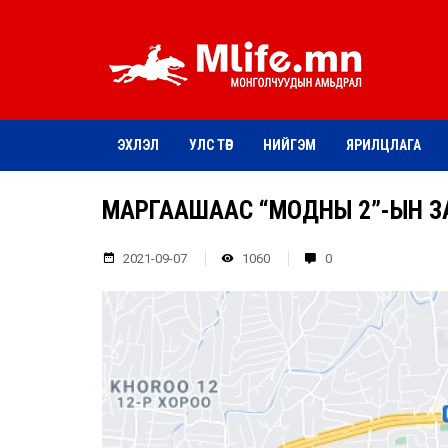
ЭХЛЭЛ
УЛС ТӨР
НИЙГЭМ
ЯРИЛЦЛАГА
МАРГААШААС “МОДНЫ 2”-ЫН З
2021-09-07
1060
0