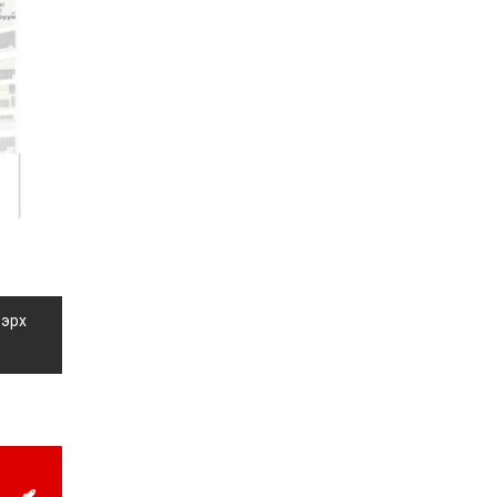
жил дөрвөн улиралтай
боллоо
2026-07-28
Нийслэлийн хэмжээнд
өнгөрсөн долоо хоногт
гал түймрийн 35
дуудлага бүртгэгджээ
2026-07-27
Оюу толгойн төслөөс
иргэддээ ноогдол ашиг
хүртээх ажлын хэсэг
байгуулжээ
2026-07-24
Сөүлийн гудамжийг
 эрх
амралтын өдрүүдэд
автомашингүй бүс
болгоно
2026-07-24
Ховд аймагт
бүртгэгдсэн тарваган
тахлын сэжигтэй
тохиолдол батлагджээ