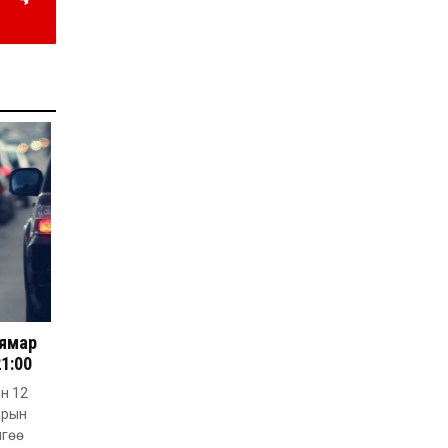
2026-07-24
НЗД-ын орлогч асан
Т.Даваадалайгийн
цагдан хорих таслан
сэргийлэх арга хэмжээг
нэг сараар сунгажээ
2026-07-23
Хүний эрүүл мэндэд
хамгийн их эрсдэл
учруулдаг цаг агаарын
аюулт үзэгдлүүдийн нэг
нь ХЭТ ХАЛУУН
2026-07-23
Дүүжин замын тээвэр
энэ оны 12 дугаар сард
ашиглалтад бүрэн орно
2026-07-23
Говьсүмбэр, Төв,
Өмнөговийн наадмын
 ямар
түрүү, үзүүрийн
21:00
бөхчүүдээс допинг
илэрчээ
2026-07-22
ын 12
арын
Ховд аймагт тарваган
тахал өвчний сэжигтэй
лгөө