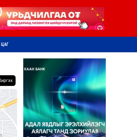
ӨТ ЦАГ
иргэх