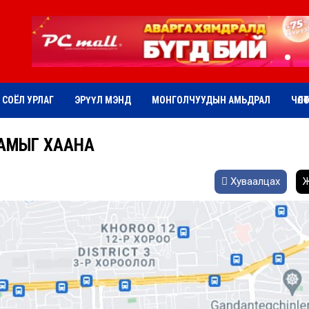
СОЁЛ УРЛАГ
ЭРҮҮЛ МЭНД
МОНГОЛЧУУДЫН АМЬДРАЛ
ЧӨЛӨ
АМЫГ ХААНА
Хуваалцах
Ж