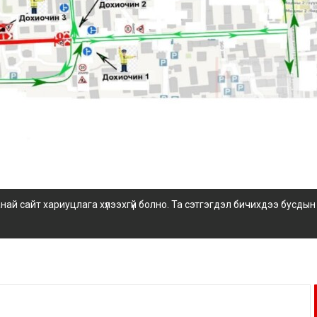
 сайт хариуцлага хүлээхгүй болно. Та сэтгэгдэл бичихдээ бусдын