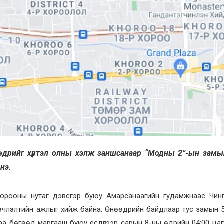
 өдрийг хүртэл олны хэлж заншсанаар “Модны 2”-ын замы
нэ.
эр хорооны нутаг дэвсгэр буюу Амарсанаагийн гудамжнаас Чин
нэчлэлтийн ажлыг хийж байна. Өнөөдрийн байдлаар тус замын 
йгаа бөгөөд маргааш буюу есдүгээр сарын 8-ны өдрийн 04:00 ца