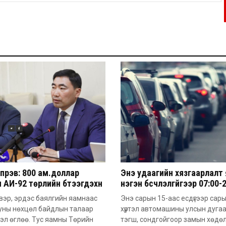
үрэв: 800 ам.доллар
Энэ удаагийн хязгаарлалт
 АИ-92 төрлийн бүтээгдэхүүн
нэгэн бүсчлэлгүйгээр 07:00-
м.доллар болж ирж байна
цагийн хооронд үйлчлэх
вэр, эрдэс баялгийн яамнаас
Энэ сарын 15-аас есдүгээр сар
онцлогтой
уны нөхцөл байдлын талаар
хүртэл автомашины улсын дуга
эл өглөө. Тус яамны Төрийн
тэгш, сондгойгоор замын хөдө