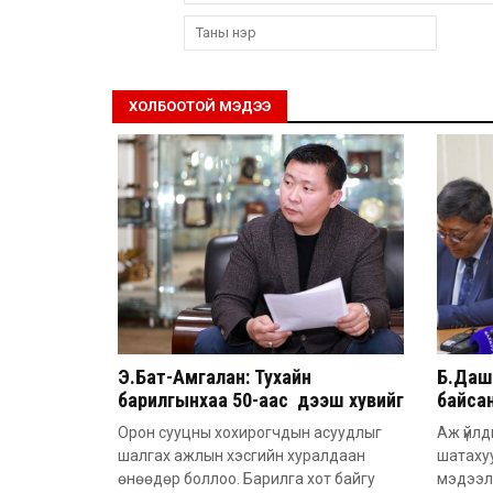
ХОЛБООТОЙ МЭДЭЭ
Э.Бат-Амгалан: Тухайн
Б.Дашп
барилгынхаа 50-аас дээш хувийг
байсан
барьсан тохиолдолд иргэдээс
851 а
Орон сууцны хохирогчдын асуудлыг
Аж үйлд
захиалга авдаг болгоно
шалгах ажлын хэсгийн хуралдаан
шатаху
өнөөдөр боллоо. Барилга хот байгу
мэдээл