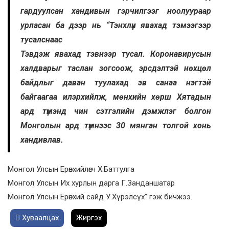
гардуулсан хандивын гэрчилгээг ноолуураар
урласан ба дээр нь “Тэнхлүүн явахад тэмээгээр
тусалснаас
Тэвдэж явахад тэвнээр тусал. Коронавирусын
халдварыг таслан зогсоож, эрсдэлтэй нөхцөл
байдлыг даван туулахад эв санаа нэгтэй
байгаагаа илэрхийлж, мөнхийн хөрш Хятадын
ард түмэнд чин сэтгэлийн дэмжлэг болгон
Монголын ард түмнээс 30 мянган толгой хонь
хандивлав.
Монгол Улсын Ерөнхийлөгч Х.Баттулга
Монгол Улсын Их хурлын дарга Г.Занданшатар
Монгол Улсын Ерөнхий сайд У.Хүрэлсүх” гэж бичжээ.
Хуваалцах
Жиргэх