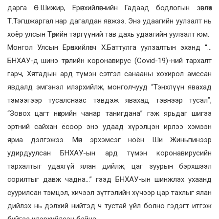
дарга Ө.Шижир, Ерөнхийлөгчийн Гадаад бодлогын зөвлөх
Т.Тэгшжаргал нар дагалдан явжээ. Энэ удаагийн уулзалт нь
хоёр улсын Төрийн тэргүүний тав дахь удаагийн уулзалт юм.
Монгол Улсын Ерөнхийлөгч Х.Баттулга уулзалтын эхэнд “…
БНХАУ-д шинэ төрлийн коронавирус (Covid-19)-ний тархалт
гарч, Хятадын ард түмэн сэтгэл санааны хохирол амссан
явдалд эмгэнэл илэрхийлж, монголчууд “Тэнхлүүн явахад
тэмээгээр тусалснаас тэвдэж явахад тэвнээр тусал”,
“Зовох цагт нөхрийн чанар танигдана” гэж ярьдаг шигээ
эртний сайхан ёсоор энэ удаад хүрэлцэн ирлээ хэмээн
яриа дэлгэжээ. Мөн эрхэмсэг ноён Ши Жиньпинээр
удирдуулсан БНХАУ-ын ард түмэн коронавирусийн
тархалтыг удахгүй ялан дийлж, цаг зуурын бэрхшээл
сорилтыг давж чадна…” гээд БНХАУ-ын шинжлэх ухаанд
суурилсан тэмцэл, хичээл зүтгэлийн хүчээр цар тахлыг ялан
дийлэх нь дэлхий нийтэд ч тустай үйл болно гэдэгт итгэж