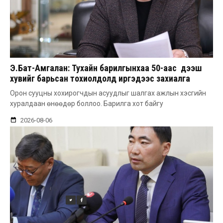
Э.Бат-Амгалан: Тухайн барилгынхаа 50-аас дээш
хувийг барьсан тохиолдолд иргэдээс захиалга
авдаг болгоно
Орон сууцны хохирогчдын асуудлыг шалгах ажлын хэсгийн
хуралдаан өнөөдөр боллоо. Барилга хот байгу
2026-08-06