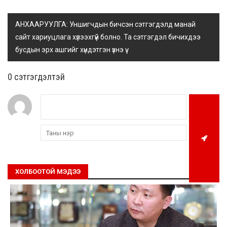
АНХААРУУЛГА: Уншигчдын бичсэн сэтгэгдэлд манай
сайт хариуцлага хүлээхгүй болно. Та сэтгэгдэл бичихдээ
бусдын эрх ашгийг хүндэтгэн үзнэ үү.
0 cэтгэгдэлтэй
ХОЛБООТОЙ МЭДЭЭ