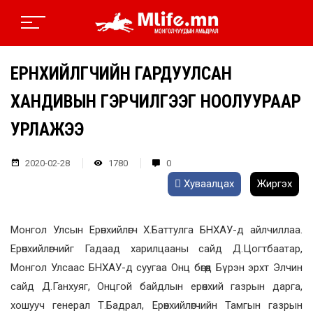
ЕРӨНХИЙЛӨГЧИЙН ГАРДУУЛСАН
ХАНДИВЫН ГЭРЧИЛГЭЭГ НООЛУУРААР
УРЛАЖЭЭ
2020-02-28
1780
0
Хуваалцах
Жиргэх
Монгол Улсын Ерөнхийлөгч Х.Баттулга БНХАУ-д айлчиллаа.
Ерөнхийлөгчийг Гадаад харилцааны сайд Д.Цогтбаатар,
Монгол Улсаас БНХАУ-д суугаа Онц бөгөөд Бүрэн эрхт Элчин
сайд Д.Ганхуяг, Онцгой байдлын ерөнхий газрын дарга,
хошууч генерал Т.Бадрал, Ерөнхийлөгчийн Тамгын газрын