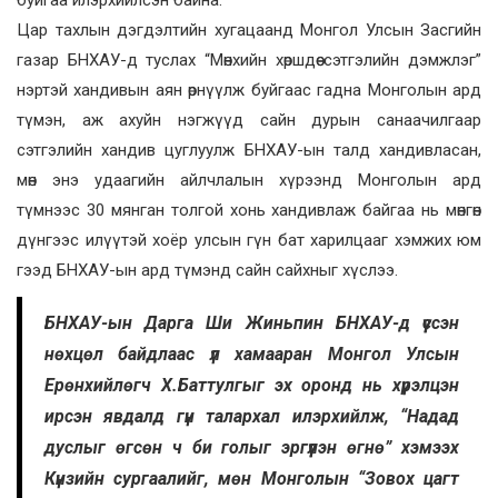
буйгаа илэрхийлсэн байна.
Цар тахлын дэгдэлтийн хугацаанд Монгол Улсын Засгийн
газар БНХАУ-д туслах “Мөнхийн хөршдөө сэтгэлийн дэмжлэг”
нэртэй хандивын аян өрнүүлж буйгаас гадна Монголын ард
түмэн, аж ахуйн нэгжүүд сайн дурын санаачилгаар
сэтгэлийн хандив цуглуулж БНХАУ-ын талд хандивласан,
мөн энэ удаагийн айлчлалын хүрээнд Монголын ард
түмнээс 30 мянган толгой хонь хандивлаж байгаа нь мөнгөн
дүнгээс илүүтэй хоёр улсын гүн бат харилцааг хэмжих юм
гээд БНХАУ-ын ард түмэнд сайн сайхныг хүслээ.
БНХАУ-ын Дарга Ши Жиньпин БНХАУ-д үүссэн
нөхцөл байдлаас үл хамааран Монгол Улсын
Ерөнхийлөгч Х.Баттулгыг эх оронд нь хүрэлцэн
ирсэн явдалд гүн талархал илэрхийлж, “Надад
дуслыг өгсөн ч би голыг эргүүлэн өгнө” хэмээх
Күнзийн сургаалийг, мөн Монголын “Зовох цагт