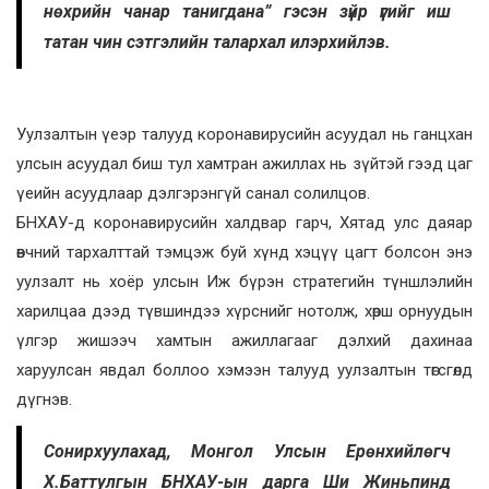
нөхрийн чанар танигдана” гэсэн зүйр үгийг иш
татан чин сэтгэлийн талархал илэрхийлэв.
Уулзалтын үеэр талууд коронавирусийн асуудал нь ганцхан
улсын асуудал биш тул хамтран ажиллах нь зүйтэй гээд цаг
үеийн асуудлаар дэлгэрэнгүй санал солилцов.
БНХАУ-д коронавирусийн халдвар гарч, Хятад улс даяар
өвчний тархалттай тэмцэж буй хүнд хэцүү цагт болсон энэ
уулзалт нь хоёр улсын Иж бүрэн стратегийн түншлэлийн
харилцаа дээд түвшиндээ хүрснийг нотолж, хөрш орнуудын
үлгэр жишээч хамтын ажиллагааг дэлхий дахинаа
харуулсан явдал боллоо хэмээн талууд уулзалтын төгсгөлд
дүгнэв.
Сонирхуулахад, Монгол Улсын Ерөнхийлөгч
Х.Баттулгын БНХАУ-ын дарга Ши Жиньпинд