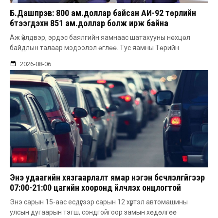
Б.Дашпүрэв: 800 ам.доллар байсан АИ-92 төрлийн
бүтээгдэхүүн 851 ам.доллар болж ирж байна
Аж үйлдвэр, эрдэс баялгийн яамнаас шатахууны нөхцөл
байдлын талаар мэдээлэл өглөө. Тус яамны Төрийн
2026-08-06
Энэ удаагийн хязгаарлалт ямар нэгэн бүсчлэлгүйгээр
07:00-21:00 цагийн хооронд үйлчлэх онцлогтой
Энэ сарын 15-аас есдүгээр сарын 12 хүртэл автомашины
улсын дугаарын тэгш, сондгойгоор замын хөдөлгөө