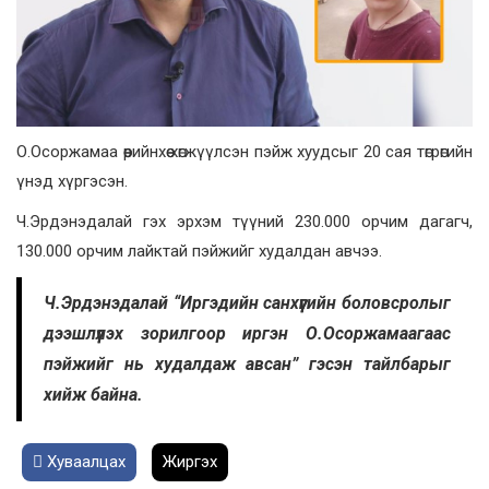
О.Осоржамаа өөрийнхөө хөгжүүлсэн пэйж хуудсыг 20 сая төгрөгийн
үнэд хүргэсэн.
Ч.Эрдэнэдалай гэх эрхэм түүний 230.000 орчим дагагч,
130.000 орчим лайктай пэйжийг худалдан авчээ.
Ч.Эрдэнэдалай “Иргэдийн санхүүгийн боловсролыг
дээшлүүлэх зорилгоор иргэн О.Осоржамаагаас
пэйжийг нь худалдаж авсан” гэсэн тайлбарыг
хийж байна.
Хуваалцах
Жиргэх