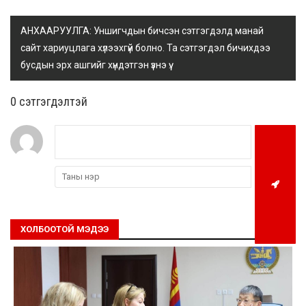
АНХААРУУЛГА: Уншигчдын бичсэн сэтгэгдэлд манай
сайт хариуцлага хүлээхгүй болно. Та сэтгэгдэл бичихдээ
бусдын эрх ашгийг хүндэтгэн үзнэ үү.
0 cэтгэгдэлтэй
ХОЛБООТОЙ МЭДЭЭ