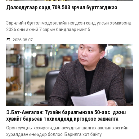
Долоодугаар сард 709.503 зөрчил бүртгэгджээ
Зөрчлийн бүртгэл мэдээллийн нэгдсэн санд улсын хэмжээнд
2026 оны эхний 7 сарын байдлаар нийт 5
2026-08-07
Э.Бат-Амгалан: Тухайн барилгынхаа 50-аас дээш
хувийг барьсан тохиолдолд иргэдээс захиалга
авдаг болгоно
Орон сууцны хохирогчдын асуудлыг шалгах ажлын хэсгийн
хуралдаан өнөөдөр боллоо. Барилга хот байгу