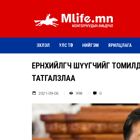
ЭХЛЭЛ
УЛС ТӨР
НИЙГЭМ
ЯРИЛЦЛАГА
ЕРӨНХИЙЛӨГЧ ШҮҮГЧИЙГ ТОМИЛ
ТАТГАЛЗЛАА
2021-09-06
998
0