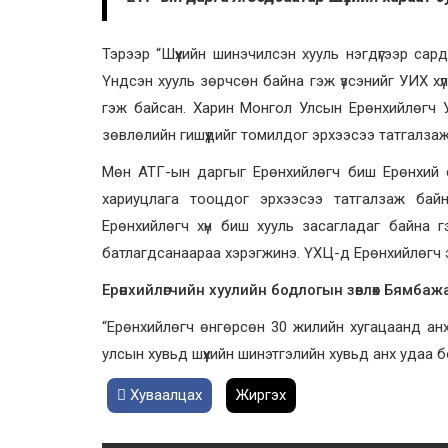
Тэрээр “Шүүхийн шинэчилсэн хууль нэгдүгээр са
Үндсэн хууль зөрчсөн байна гэж үзсэнийг УИХ х
гэж байсан. Харин Монгол Улсын Ерөнхийлөгч У.Хү
зөвлөлийн гишүүдийг томилдог эрхээсээ татгалза
Мөн АТГ-ын даргыг Ерөнхийлөгч биш Ерөнхий с
хариуцлага тооцдог эрхээсээ татгалзаж байн
Ерөнхийлөгч хүн биш хууль засагладаг байна г
батлагдсанаараа хэрэгжинэ. ҮХЦ-д Ерөнхийлөгч энэ 
Ерөнхийлөгчийн хуулийн бодлогын зөвлөх Бямбаж
“Ерөнхийлөгч өнгөрсөн 30 жилийн хугацаанд анх
улсын хувьд шүүхийн шинэтгэлийн хувьд анх удаа б
Хуваалцах
Жиргэх