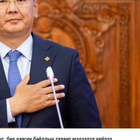
бус, бие даасан байдлын талаар мэдээлэл хийлээ.