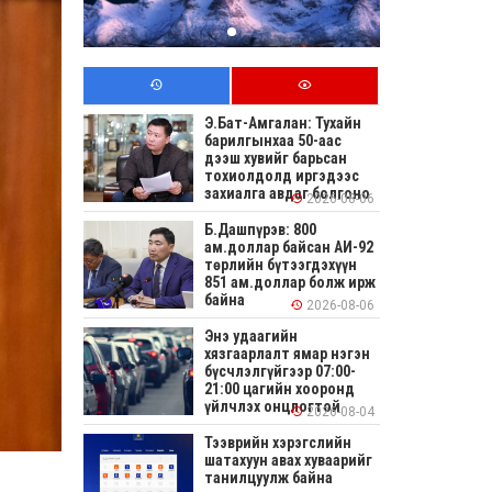
Э.Бат-Амгалан: Тухайн
барилгынхаа 50-аас
дээш хувийг барьсан
тохиолдолд иргэдээс
захиалга авдаг болгоно
2026-08-06
Б.Дашпүрэв: 800
ам.доллар байсан АИ-92
төрлийн бүтээгдэхүүн
851 ам.доллар болж ирж
байна
2026-08-06
Энэ удаагийн
хязгаарлалт ямар нэгэн
бүсчлэлгүйгээр 07:00-
21:00 цагийн хооронд
үйлчлэх онцлогтой
2026-08-04
Тээврийн хэрэгслийн
шатахуун авах хуваарийг
танилцуулж байна