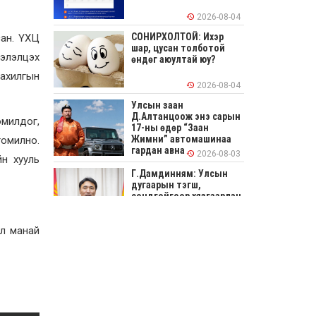
2026-08-04
СОНИРХОЛТОЙ: Ихэр
сан. ҮХЦ
шар, цусан толботой
хэлэлцэх
өндөг аюултай юу?
сахилгын
2026-08-04
Улсын заан
Д.Алтанцоож энэ сарын
омилдог,
17-ны өдөр “Заан
Жимни” автомашинаа
омилно.
гардан авна
2026-08-03
йн хууль
Г.Дамдинням: Улсын
дугаарын тэгш,
сондгойгоор хязгаарлан
шатахуун олгоно
2026-08-03
ал манай
ОХУ шатахууны
экспортын хоригоо 2027
оны нэгдүгээр сар
хүртэл сунгажээ
2026-07-31
Шинэ бүтцээр хичээлийн