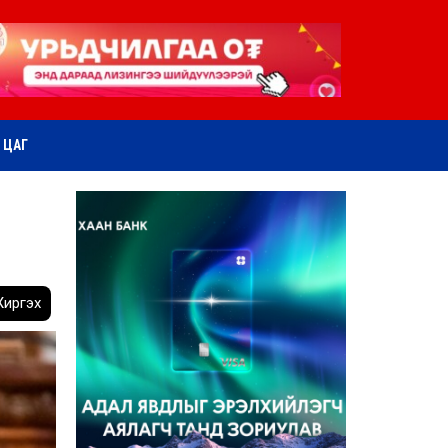
ӨТ ЦАГ
иргэх