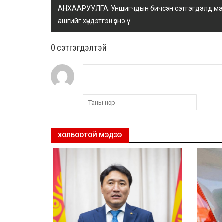
АНХААРУУЛГА: Уншигчдын бичсэн сэтгэгдэлд манай
ашгийг хүндэтгэн үзнэ үү.
0 cэтгэгдэлтэй
ХОЛБООТОЙ МЭДЭЭ