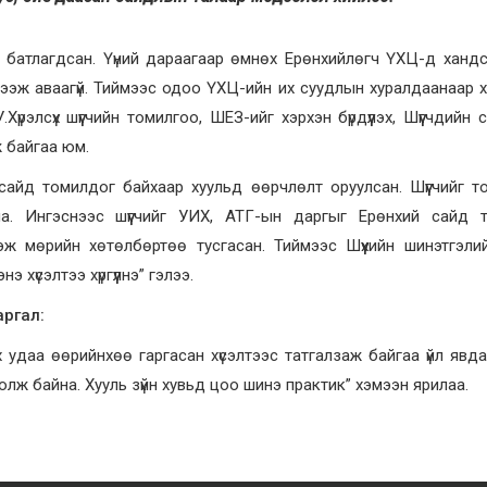
рд батлагдсан. Үүний дараагаар өмнөх Ерөнхийлөгч ҮХЦ-д ханд
үлээж аваагүй. Тиймээс одоо ҮХЦ-ийн их суудлын хуралдаанаар 
рэлсүх шүүгчийн томилгоо, ШЕЗ-ийг хэрхэн бүрдүүлэх, Шүүгчдийн 
ж байгаа юм.
айд томилдог байхаар хуульд өөрчлөлт оруулсан. Шүүгчийг т
а. Ингэснээс шүүгчийг УИХ, АТГ-ын даргыг Ерөнхий сайд т
эж мөрийн хөтөлбөртөө тусгасан. Тиймээс Шүүхийн шинэтгэли
хүсэлтээ хүргүүлнэ” гэлээ.
аргал:
 удаа өөрийнхөө гаргасан хүсэлтээс татгалзаж байгаа үйл явд
олж байна. Хууль зүйн хувьд цоо шинэ практик” хэмээн ярилаа.