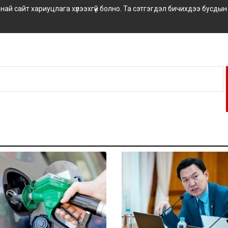
 сайт хариуцлага хүлээхгүй болно. Та сэтгэгдэл бичихдээ бусдын