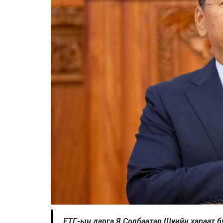
ЕТГ-ын дарга Я.Содбаатар Шүүхийн хараат 