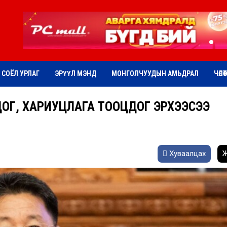
СОЁЛ УРЛАГ
ЭРҮҮЛ МЭНД
МОНГОЛЧУУДЫН АМЬДРАЛ
ЧӨЛӨ
ДОГ, ХАРИУЦЛАГА ТООЦДОГ ЭРХЭЭСЭЭ
Хуваалцах
Ж