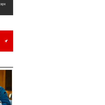
жил дөрвөн улиралтай
 эрх
боллоо
2026-07-28
Нийслэлийн хэмжээнд
өнгөрсөн долоо хоногт
гал түймрийн 35
дуудлага бүртгэгджээ
2026-07-27
Оюу толгойн төслөөс
иргэддээ ноогдол ашиг
хүртээх ажлын хэсэг
байгуулжээ
2026-07-24
Сөүлийн гудамжийг
амралтын өдрүүдэд
автомашингүй бүс
болгоно
2026-07-24
Ховд аймагт
бүртгэгдсэн тарваган
тахлын сэжигтэй
тохиолдол батлагджээ