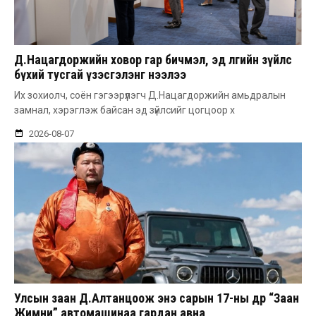
Д.Нацагдоржийн ховор гар бичмэл, эд өлгийн зүйлс
бүхий тусгай үзэсгэлэнг нээлээ
Их зохиолч, соён гэгээрүүлэгч Д.Нацагдоржийн амьдралын
замнал, хэрэглэж байсан эд зүйлсийг цогцоор х
2026-08-07
Улсын заан Д.Алтанцоож энэ сарын 17-ны өдөр “Заан
Жимни” автомашинаа гардан авна