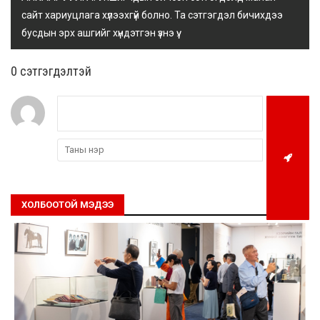
сайт хариуцлага хүлээхгүй болно. Та сэтгэгдэл бичихдээ
бусдын эрх ашгийг хүндэтгэн үзнэ үү.
0 cэтгэгдэлтэй
ХОЛБООТОЙ МЭДЭЭ