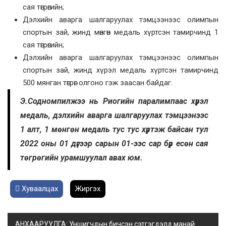
сая төгрөгийн;
Дэлхийн аварга шалгаруулах тэмцээнээс олимпын
спортын зай, жинд мөнгөн медаль хүртсэн тамирчинд 1
сая төгрөгийн;
Дэлхийн аварга шалгаруулах тэмцээнээс олимпын
спортын зай, жинд хүрэл медаль хүртсэн тамирчинд
500 мянган төгрөг олгоно гэж заасан байдаг.
Э.Содномпилжээ нь Риогийн паралимпаас хүрэл
медаль, дэлхийн аварга шалгаруулах тэмцээнээс
1 алт, 1 мөнгөн медаль тус тус хүртэж байсан тул
2022 оны 01 дүгээр сарын 01-ээс сар бүр есөн сая
төгрөгийн урамшуулал авах юм.
Хуваалцах
Жиргэх
АНХААРУУЛГА: Уншигчдын бичсэн сэтгэгдэлд манай