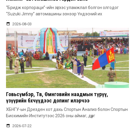
“Бридж корпораци”-ийн зүгээс уламжлал болгон олгодог
“Suzuki Jimny” автомашины эзнээр Үндэсний их
2026-08-03
Говьсүмбэр, Төв, Өмнөговийн наадмын түрүү,
үзүүрийн бөхчүүдээс допинг илэрчээ
ХБНГУ-ын Дрезден хот дахь Спортын Анализ болон Спортын
Биохимийн Институтээс 2026 оны аймаг, дүүрг
2026-07-22