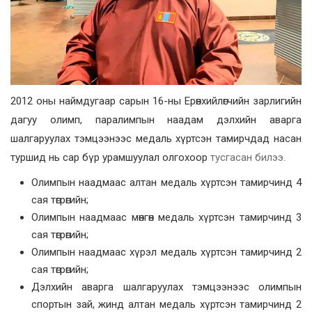
2012 оны наймдугаар сарын 16-ны Ерөнхийлөгчийн зарлигийн
дагуу олимп, паралимпын наадам дэлхийн аварга
шалгаруулах тэмцээнээс медаль хүртсэн тамирчдад насан
туршид нь сар бүр урамшуулал олгохоор
тусгасан билээ.
Олимпын наадмаас алтан медаль хүртсэн тамирчинд 4
сая төгрөгийн;
Олимпын наадмаас мөнгөн медаль хүртсэн тамирчинд 3
сая төгрөгийн;
Олимпын наадмаас хүрэл медаль хүртсэн тамирчинд 2
сая төгрөгийн;
Дэлхийн аварга шалгаруулах тэмцээнээс олимпын
спортын зай, жинд алтан медаль хүртсэн тамирчинд 2