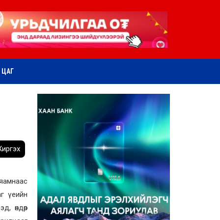
ӨТ ЦАГ
иргэх
 яамнаас
аг үеийн
д, өндөр