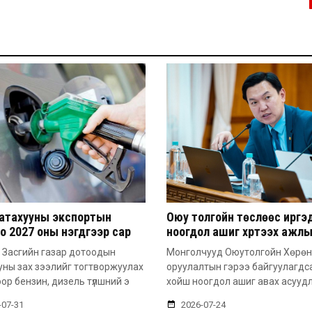
атахууны экспортын
Оюу толгойн төслөөс иргэ
о 2027 оны нэгдүгээр сар
ноогдол ашиг хүртээх ажл
 сунгажээ
хэсэг байгуулжээ
 Засгийн газар дотоодын
Монголчууд Оюутолгойн Хөрөн
уны зах зээлийг тогтворжуулах
оруулалтын гэрээ байгуулагдс
ор бензин, дизель түлшний э
хойш ноогдол ашиг авах асууд
-07-31
2026-07-24