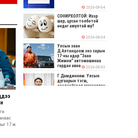
2026-08-04
СОНИРХОЛТОЙ: Ихэр
шар, цусан толботой
өндөг аюултай юу?
2026-08-04
Улсын заан
Д.Алтанцоож энэ сарын
17-ны өдөр “Заан
Жимни” автомашинаа
гардан авна
2026-08-03
Г.Дамдинням: Улсын
дугаарын тэгш,
сондгойгоор хязгаарлан
шатахуун олгоно
ддээ
2026-08-03
ын
ОХУ шатахууны
экспортын хоригоо 2027
гө
оны нэгдүгээр сар
анаас
хүртэл сунгажээ
лыг 17 ж
2026-07-31
Шинэ бүтцээр хичээлийн