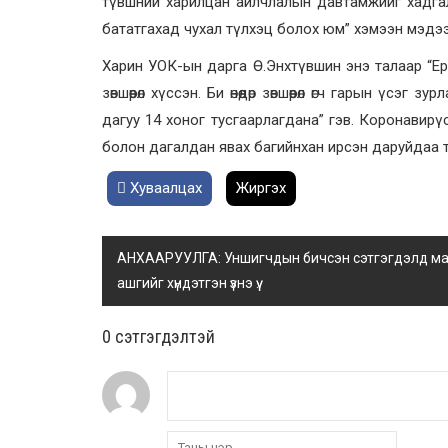
түвшний харилцан айлчлалын давтамжийг хадгал
бататгахад чухал түлхэц болох юм” хэмээн мэдэ
Харин УОК-ын дарга Ө.Энхтүвшин энэ талаар “Ерө
зөвшөөрөл хүссэн. Би өнөөдөр зөвшөөрөл өгч гарын ү
дагуу 14 хоног тусгаарлагдана” гэв. Коронавирү
болон дагалдан явах багийнхан ирсэн даруйдаа 
Хуваалцах
Жиргэх
АНХААРУУЛГА: Уншигчдын бичсэн сэтгэгдэлд манай
ашгийг хүндэтгэн үзнэ үү.
0 cэтгэгдэлтэй