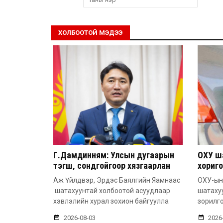
ХОЛБООТОЙ МЭДЭЭ
Г.Дамдинням: Улсын дугаарын
ОХУ ш
тэгш, сондгойгоор хязгаарлан
хориго
шатахуун олгоно
хүртэл
Аж Үйлдвэр, Эрдэс Баялгийн Яамнаас
ОХУ-ын
шатахуунтай холбоотой асуудлаар
шатаху
хэвлэлийн хурал зохион байгуулла
зорилго
2026-08-03
2026