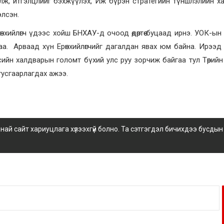
ж, итгэлцлийг бэхжүүлэх, Иж бүрэн стратегийн түншлэлийн х
элсэн.
нхийлөгч үдээс хойш БНХАУ-д очоод өдөртөө буцаад ирнэ. УОК-ын
сэг зурлаа. Арваад хүн Ерөнхийлөгчийг дагалдан явах юм байна. Ирэ
сийн халдварын голомт бүхий улс руу зорчиж байгаа тул Төрийн
тусгаарлагдах ажээ.
 сайт хариуцлага хүлээхгүй болно. Та сэтгэгдэл бичихдээ бусдын