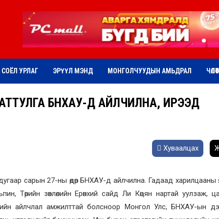
СОЁЛ УРЛАГ
ЭРҮҮЛ МЭНД
МОНГОЛЧУУДЫН АМЬДРАЛ
ЧӨЛӨ
БАТТУЛГА БНХАУ-Д АЙЛЧИЛНА, ИРЭЭД
Хуваалцах
Ж
2 дугаар сарын 27-ны өдөр БНХАУ-д айлчилна. Гадаад харилцааны
, Төрийн зөвлөлийн Ерөнхий сайд Ли Көцян нартай уулзаж, ц
агийн айлчлал амжилттай болсноор Монгол Улс, БНХАУ-ын дээ