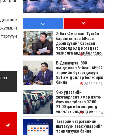
арилцааг
 даргаас
эд журмын
Э.Бат-Амгалан: Тухайн
 тэргүүн
барилгынхаа 50-аас
дээш хувийг барьсан
тохиолдолд иргэдээс
захиалга авдаг болгоно
2026-08-06
Б.Дашпүрэв: 800
ам.доллар байсан АИ-92
төрлийн бүтээгдэхүүн
851 ам.доллар болж ирж
 эрх
байна
2026-08-06
Энэ удаагийн
хязгаарлалт ямар нэгэн
бүсчлэлгүйгээр 07:00-
21:00 цагийн хооронд
үйлчлэх онцлогтой
2026-08-04
Тээврийн хэрэгслийн
шатахуун авах хуваарийг
танилцуулж байна