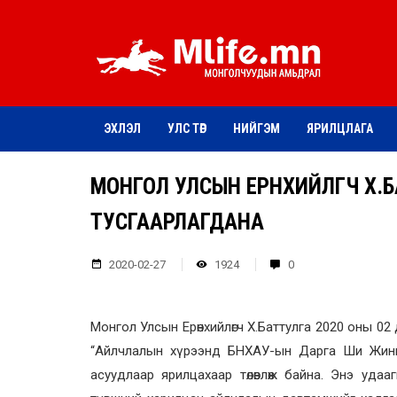
ЭХЛЭЛ
УЛС ТӨР
НИЙГЭМ
ЯРИЛЦЛАГА
МОНГОЛ УЛСЫН ЕРӨНХИЙЛӨГЧ Х.
ТУСГААРЛАГДАНА
2020-02-27
1924
0
Монгол Улсын Ерөнхийлөгч Х.Баттулга 2020 оны 0
“Айлчлалын хүрээнд БНХАУ-ын Дарга Ши Жиньпин
асуудлаар ярилцахаар төлөвлөж байна. Энэ уда